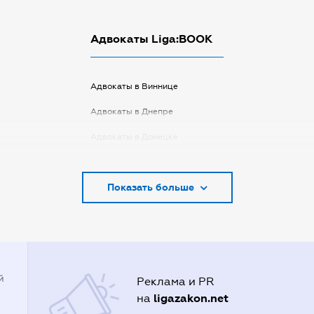
Адвокаты Liga:BOOK
Адвокаты в Виннице
Адвокаты в Днепре
Адвокаты в Донецке
Адвокаты в Запорожье
Показать больше
Адвокаты в Киеве
Адвокаты в Кривом Роге
Адвокаты в Луцке
Адвокаты в Одессе
й
Реклама и PR
Адвокаты в Полтаве
ligazakon.net
на
Адвокаты в Харькове