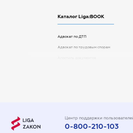
Каталог Liga:BOOK
Адвокат по ДТП
Адвокат по трудовым спорам
Апостиль документов
Арбитражный управляющий
Аудитор
Виписка з ЕДР
Государственная регистрация
Дарственная на квартиру
Центр поддержки пользователе
Доверенность на автомобиль
0-800-210-103
Доверенность на