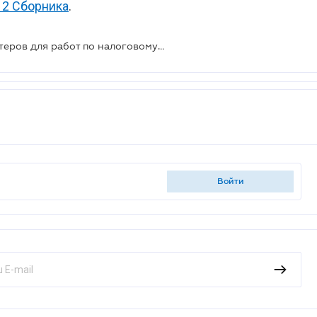
12 Сборника
.
Минтруда: сколько нужно бухгалтеров для работ по налоговому учету
войти