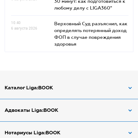
30 минут: как подготовиться к
любому делу с LIGA360"
10.40
Верховный Суд разъяснил, как
6 августа 2026
определять потерянный доход
ФОП в случае повреждения
здоровья
Каталог Liga:BOOK
Адвокат по ДТП
Адвокаты Liga:BOOK
Адвокат по трудовым спорам
Апостиль документов
Адвокаты в Виннице
Нотариусы Liga:BOOK
Арбитражный управляющий
Адвокаты в Днепре