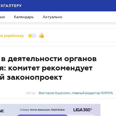
УХГАЛТЕРУ
вью
Календарь
Актуально
а українську
 в деятельности органов
я: комитет рекомендует
й законопроект
Автор:
Виктория Оцоколич, главный редактор ЮРЛІГА