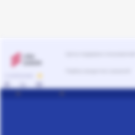
Арбитражный управляющий
Аудитор
Виписка з ЕДР
Государственная регистрация
Дарственная на квартиру
Центр поддержки пользователе
Доверенность на автомобиль
Доверенность на
Подбор продуктов и решений
представление интересов в
О КОМПАНИИ
суде
Доверенность на
распоряжение имуществом
Доверенность на регистрацию
юридического лица
Договор аренды квартиры