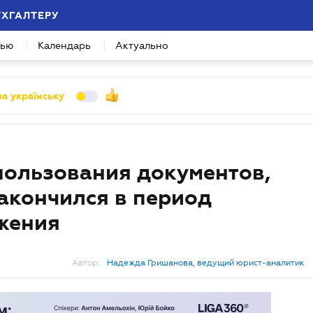
УХГАЛТЕРУ
вью
Календарь
Актуально
а українську
пользования документов,
акончился в период
жения
Автор:
Надежда Гришанова, ведущий юрист-аналитик