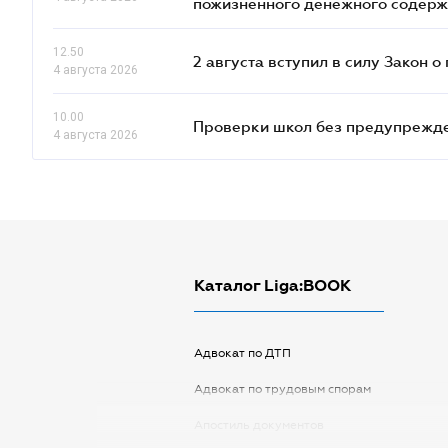
пожизненного денежного содер
12.50
2 августа вступил в силу Закон 
4 августа 2026
10.00
Проверки школ без предупрежден
4 августа 2026
Каталог Liga:BOOK
Адвокат по ДТП
Адвокат по трудовым спорам
Апостиль документов