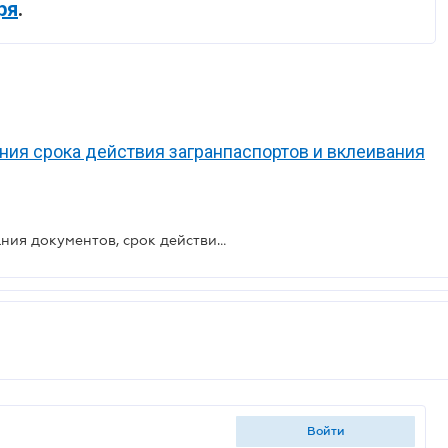
ря
.
ия срока действия загранпаспортов и вклеивания
Урегулирован вопрос использования документов, срок действия которых закончился в период действия военного положения
войти