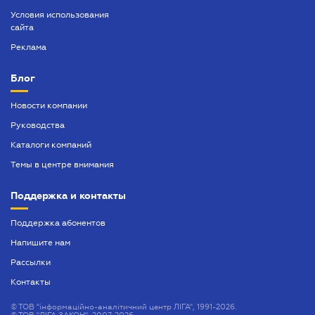
Приглашение иностранца в Украину
Условия использования
сайта
Разрешение на выезд ребенка за границу
Реклама
Справка о семейном положении
Блог
Таможенный юрист
Новости компании
Услуги адвокатского бюро
Руководства
Каталоги компаний
Темы в центре внимания
Поддержка и контакты
Поддержка абонентов
Напишите нам
Рассылки
Контакты
©
ТОВ "інформаційно-аналітичний центр ЛІГА", 1991-2026.