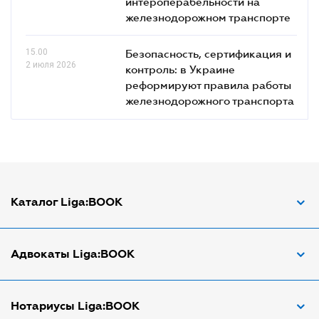
интероперабельности на
железнодорожном транспорте
15.00
Безопасность, сертификация и
2 июля 2026
контроль: в Украине
реформируют правила работы
железнодорожного транспорта
Каталог Liga:BOOK
Адвокат по ДТП
Адвокаты Liga:BOOK
Адвокат по трудовым спорам
Апостиль документов
Адвокаты в Виннице
Нотариусы Liga:BOOK
Арбитражный управляющий
Адвокаты в Днепре