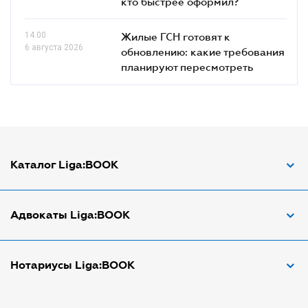
кто быстрее оформил?
14.00
Жилые ГСН готовят к
6 августа 2026
обновлению: какие требования
планируют пересмотреть
Каталог Liga:BOOK
Адвокат по ДТП
Адвокаты Liga:BOOK
Адвокат по трудовым спорам
Апостиль документов
Адвокаты в Виннице
Нотариусы Liga:BOOK
Арбитражный управляющий
Адвокаты в Днепре
Аудитор
Адвокаты в Донецке
Нотариусы в Днепре