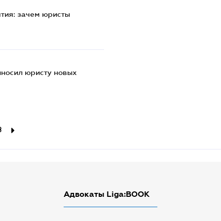
тия: зачем юристы
риносил юристу новых
8
Адвокаты Liga:BOOK