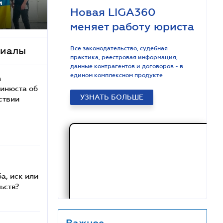
м
Новая LIGA360
меняет работу юриста
Все законодательство, судебная
риалы
практика, реестровая информация,
данные контрагентов и договоров - в
едином комплексном продукте
в
Минюста об
УЗНАТЬ БОЛЬШЕ
ствии
а, иск или
ьств?