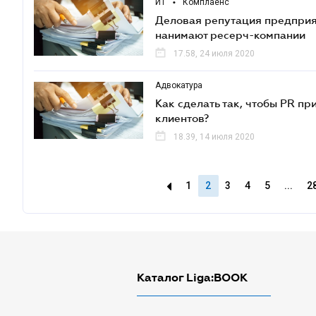
ИТ
•
Комплаенс
Деловая репутация предприя
нанимают ресерч-компании
17.58, 24 июля 2020
Адвокатура
Как сделать так, чтобы PR п
клиентов?
18.39, 14 июля 2020
1
2
3
4
5
...
2
Каталог Liga:BOOK