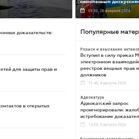
оживленным дискуссия
09.30, 28 февраля 2024
Популярные мате
ронных доказательств:
Розыск и взыскание активо
Вступил в силу приказ 
электронном взаимодей
реестров вещных прав и
сетей для защиты прав и
должников
11.45, 4 августа 2026
Адвокатура
Адвокатский запрос
контактов в открытых
проигнорировали: жалоб
истребование доказател
14.00, 5 августа 2026