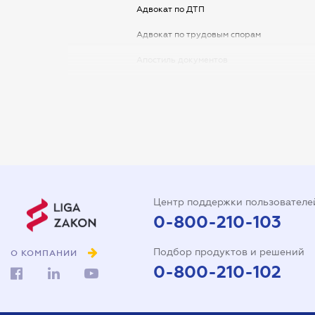
Адвокат по ДТП
Адвокат по трудовым спорам
Апостиль документов
Арбитражный управляющий
Аудитор
Виписка з ЕДР
Государственная регистрация
Дарственная на квартиру
Центр поддержки пользователе
Доверенность на автомобиль
0-800-210-103
Доверенность на
Подбор продуктов и решений
представление интересов в
О КОМПАНИИ
суде
0-800-210-102
Доверенность на
распоряжение имуществом