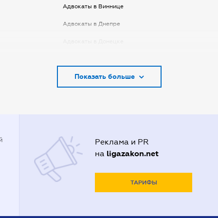
Адвокаты в Виннице
Адвокаты в Днепре
Адвокаты в Донецке
Адвокаты в Запорожье
Показать больше
Адвокаты в Киеве
Адвокаты в Кривом Роге
Адвокаты в Луцке
Адвокаты в Одессе
й
Реклама и PR
Адвокаты в Полтаве
ligazakon.net
на
Адвокаты в Харькове
Адвокаты во Львове
ТАРИФЫ