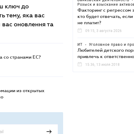
Банковская деятельность
•
Розыск и взыскание активо
аш ключ до
Факторинг с регрессом 
ь тему, яка вас
кто будет отвечать, есл
не платит?
я вас оновлення та
09.15, 3 августа 2026
ИТ
•
Уголовное право и пр
Любителей детского пор
привлечь к ответственн
а со странами ЕС?
15.36, 13 июля 2018
рмации из открытых
go