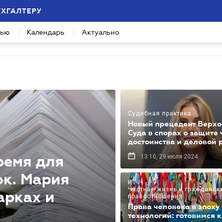
УХГАЛТЕРУ
вью
Календарь
Актуально
Судебная практика
Новый прецедент Верхо
Суда в спорах о защите 
достоинства и деловой 
ремя для
13.10, 29 июля 2024
к. Мария
ИТ
•
Частная жизнь и гражданск
арках и
правоотношения
Права человека в эпох
технологий: готовимся к