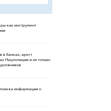
уры как инструмент
нии
 в банках, арест
ах Нацполиции и не только
х должников
 поиска информации о