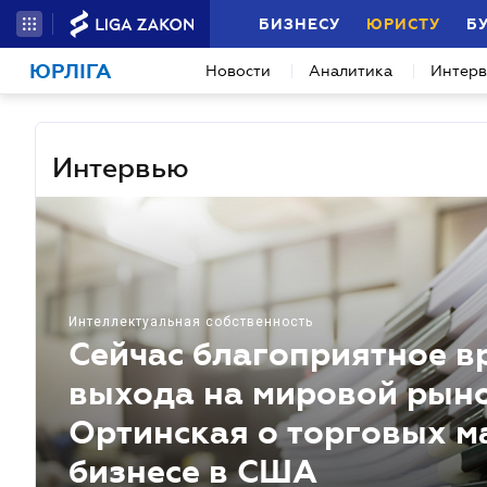
БИЗНЕСУ
ЮРИСТУ
Б
ЮРЛІГА
Новости
Аналитика
Интер
Интервью
Интеллектуальная собственность
Сейчас благоприятное в
выхода на мировой рыно
Ортинская о торговых м
бизнесе в США