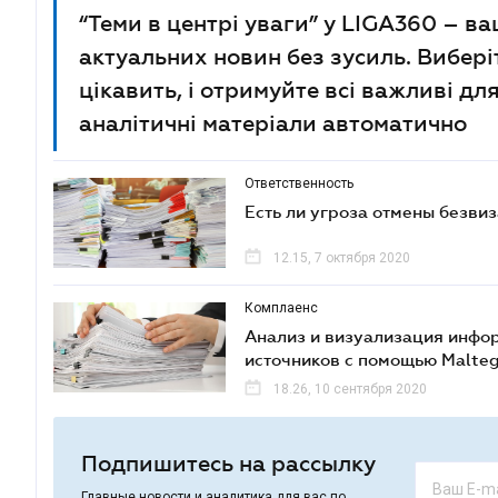
“Теми в центрі уваги” у LIGA360 – в
актуальних новин без зусиль. Виберіт
цікавить, і отримуйте всі важливі дл
аналітичні матеріали автоматично
Ответственность
Есть ли угроза отмены безвиз
12.15, 7 октября 2020
Комплаенс
Анализ и визуализация инфо
источников с помощью Malte
18.26, 10 сентября 2020
Подпишитесь на рассылку
Главные новости и аналитика для вас по