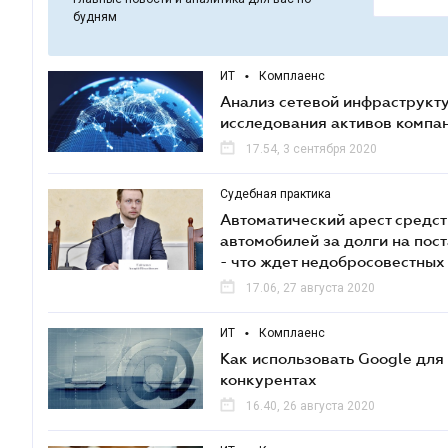
будням
ИТ
•
Комплаенс
Анализ сетевой инфраструкт
исследования активов компа
17.54, 3 сентября 2020
Судебная практика
Автоматический арест средств
автомобилей за долги на пост
- что ждет недобросовестны
17.06, 27 августа 2020
ИТ
•
Комплаенс
Как использовать Google для
конкурентах
16.40, 26 августа 2020