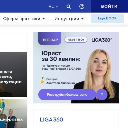
ВОЙТИ
RU
Сферы практики
Индустрии
Liga:BOOK
вного
чести,
репутации
ие
у цифровых