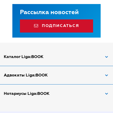
Рассылка новостей
ПОДПИСАТЬСЯ
Каталог Liga:BOOK
Адвокат по ДТП
Адвокаты Liga:BOOK
Адвокат по трудовым спорам
Апостиль документов
Адвокаты в Виннице
Нотариусы Liga:BOOK
Арбитражный управляющий
Адвокаты в Днепре
Аудитор
Адвокаты в Донецке
Нотариусы в Днепре