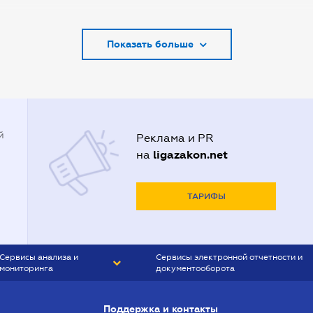
Адвокаты в Запорожье
Показать больше
Адвокаты в Киеве
Адвокаты в Кривом Роге
Адвокаты в Луцке
Адвокаты в Одессе
й
Реклама и PR
Адвокаты в Полтаве
ligazakon.net
на
Адвокаты в Харькове
Адвокаты во Львове
ТАРИФЫ
Сервисы анализа и
Сервисы электронной отчетности и
мониторинга
документооборота
CONTR AGENT
Liga:REPORT
Поддержка и контакты