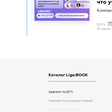
что 
Компан
ДАТА
31 июля
Каталог Liga:BOOK
Адвокат по ДТП
Адвокат по трудовым спорам
Апостиль документов