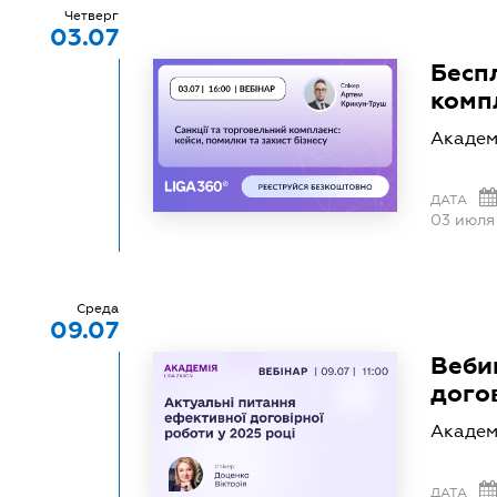
Четверг
03.07
Бесп
комп
Академ
ДАТА
03 июля
Среда
09.07
Веби
дого
Академ
ДАТА