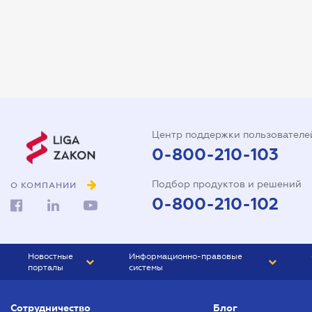
Арбитражный управляющий
Аудитор
Виписка з ЕДР
Государственная регистрация
Дарственная на квартиру
Центр поддержки пользователе
Доверенность на автомобиль
0-800-210-103
Доверенность на
Подбор продуктов и решений
представление интересов в
О КОМПАНИИ
суде
0-800-210-102
Доверенность на
распоряжение имуществом
Новостные
Информационно-правовые
Доверенность на регистрацию
порталы
системы
юридического лица
ЮРЛИГА
Право Украины
Договор аренды квартиры
Сотрудничество
Блог