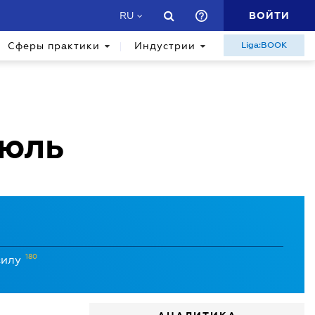
ВОЙТИ
RU
Сферы практики
Индустрии
Liga:BOOK
юль
180
силу