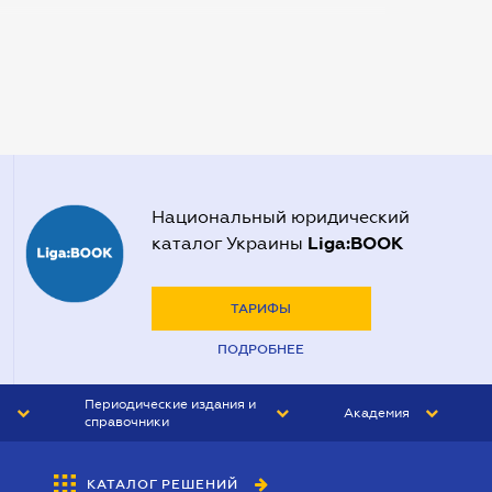
Нотариусы в Запорожье
Нотариусы в Киеве
Нотариусы в Полтаве
Нотариусы в Харькове
Нотариусы в Херсоне
Национальный юридический
Liga:BOOK
каталог Украины
ТАРИФЫ
ПОДРОБНЕЕ
Периодические издания и
Академия
справочники
ЮРИСТ&ЗАКОН
АКАДЕМИЯ ЛІГА:ЗАКОН
КАТАЛОГ РЕШЕНИЙ