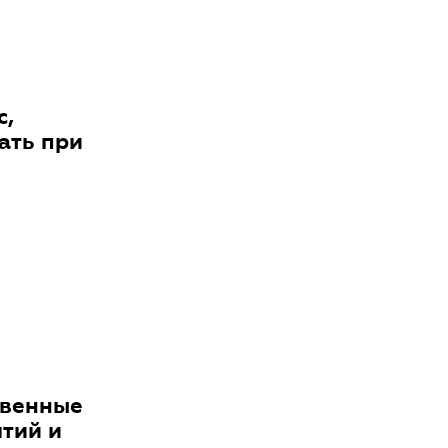
с,
ать при
твенные
тий и