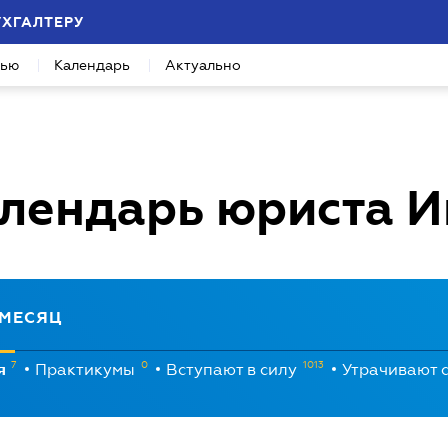
УХГАЛТЕРУ
вью
Календарь
Актуально
лендарь юриста
И
МЕСЯЦ
7
0
1013
я
Практикумы
Вступают в силу
Утрачивают 