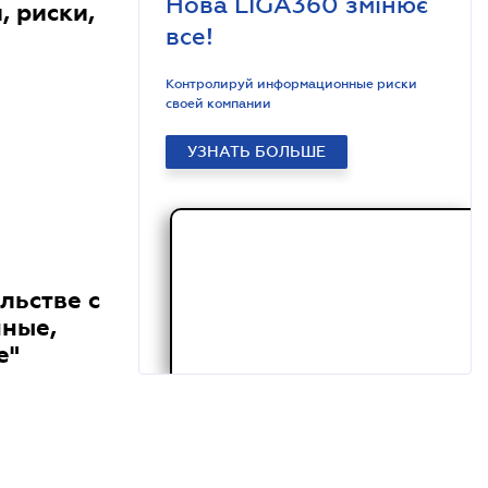
Нова LIGA360 змінює
, риски,
все!
Контролируй информационные риски
своей компании
УЗНАТЬ БОЛЬШЕ
льстве с
нные,
е"