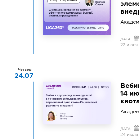
элем
внед
Академ
ДАТА
22 июля
Четверг
24.07
Веби
14 и
квот
Академ
ДАТА
24 июля