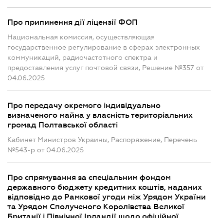
Про припинення дії ліцензії ФОП
Национальная комиссия, осуществляющая
государственное регулирование в сферах электронных
коммуникаций, радиочастотного спектра и
предоставления услуг почтовой связи, Решение №357 от
04.06.2025
Про передачу окремого індивідуально
визначеного майна у власність територіальних
громад Полтавської області
Кабинет Министров Украины, Распоряжение, Перечень
№543-р от 04.06.2025
Про спрямування за спеціальним фондом
державного бюджету кредитних коштів, наданих
відповідно до Рамкової угоди між Урядом України
та Урядом Сполученого Королівства Великої
Британії і Північної Ірландії щодо офіційної