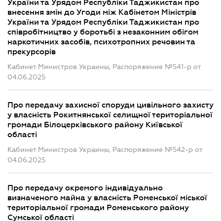
України та Урядом Республіки Таджикистан про
внесення змін до Угоди між Кабінетом Міністрів
України та Урядом Республіки Таджикистан про
співробітництво у боротьбі з незаконним обігом
наркотичних засобів, психотропних речовин та
прекурсорів
Кабинет Министров Украины, Распоряжение №541-р от
04.06.2025
Про передачу захисної споруди цивільного захисту
у власність Рокитнянської селищної територіальної
громади Білоцерківського району Київської
області
Кабинет Министров Украины, Распоряжение №542-р от
04.06.2025
Про передачу окремого індивідуально
визначеного майна у власність Роменської міської
територіальної громади Роменського району
Сумської області