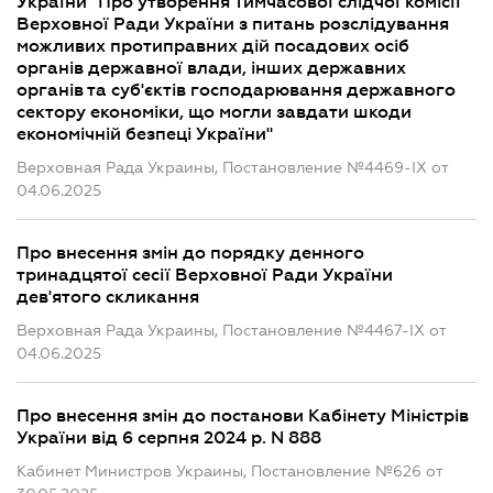
України "Про утворення Тимчасової слідчої комісії
Верховної Ради України з питань розслідування
можливих протиправних дій посадових осіб
органів державної влади, інших державних
органів та суб'єктів господарювання державного
сектору економіки, що могли завдати шкоди
економічній безпеці України"
Верховная Рада Украины, Постановление №4469-IX от
04.06.2025
Про внесення змін до порядку денного
тринадцятої сесії Верховної Ради України
дев'ятого скликання
Верховная Рада Украины, Постановление №4467-IX от
04.06.2025
Про внесення змін до постанови Кабінету Міністрів
України від 6 серпня 2024 р. N 888
Кабинет Министров Украины, Постановление №626 от