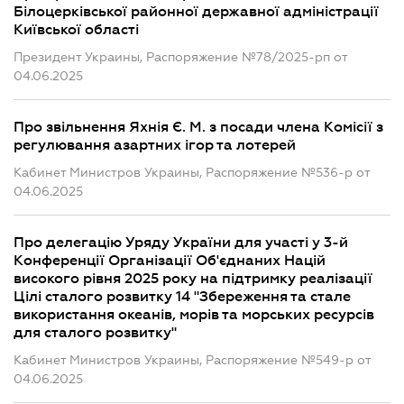
Білоцерківської районної державної адміністрації
Київської області
Президент Украины, Распоряжение №78/2025-рп от
04.06.2025
Про звільнення Яхнія Є. М. з посади члена Комісії з
регулювання азартних ігор та лотерей
Кабинет Министров Украины, Распоряжение №536-р от
04.06.2025
Про делегацію Уряду України для участі у 3-й
Конференції Організації Об'єднаних Націй
високого рівня 2025 року на підтримку реалізації
Цілі сталого розвитку 14 "Збереження та стале
використання океанів, морів та морських ресурсів
для сталого розвитку"
Кабинет Министров Украины, Распоряжение №549-р от
04.06.2025