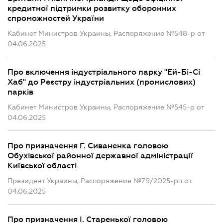
кредитної підтримки розвитку оборонних
спроможностей України
Кабинет Министров Украины, Распоряжение №548-р от
04.06.2025
Про включення індустріального парку "Ей-Бі-Сі
Хаб" до Реєстру індустріальних (промислових)
парків
Кабинет Министров Украины, Распоряжение №545-р от
04.06.2025
Про призначення Г. Сиваненка головою
Обухівської районної державної адміністрації
Київської області
Президент Украины, Распоряжение №79/2025-рп от
04.06.2025
Про призначення І. Старенької головою