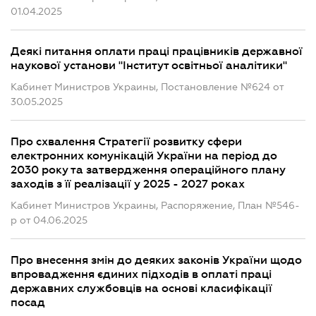
01.04.2025
Деякі питання оплати праці працівників державної
наукової установи "Інститут освітньої аналітики"
Кабинет Министров Украины, Постановление №624 от
30.05.2025
Про схвалення Стратегії розвитку сфери
електронних комунікацій України на період до
2030 року та затвердження операційного плану
заходів з її реалізації у 2025 - 2027 роках
Кабинет Министров Украины, Распоряжение, План №546-
р от 04.06.2025
Про внесення змін до деяких законів України щодо
впровадження єдиних підходів в оплаті праці
державних службовців на основі класифікації
посад