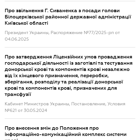
Про звільнення Г. Сиваненка з посади голови
Білоцерківської районної державної адміністрації
Київської області
Президент Украины, Распоряжение №77/2025-рп от
04.06.2025
Про затвердження Ліцензійних умов провадження
господарської діяльності із заготівлі та тестування
донорської крові та компонентів крові незалежно
від їх кінцевого призначення, переробки,
зберігання, розподілу та реалізації донорської
крові та компонентів крові, призначених для
трансфузії
Кабинет Министров Украины, Постановление, Условия
№621 от 30.05.2024
Про внесення змін до Положення про
інформаційно-комунікаційний комплекс системи