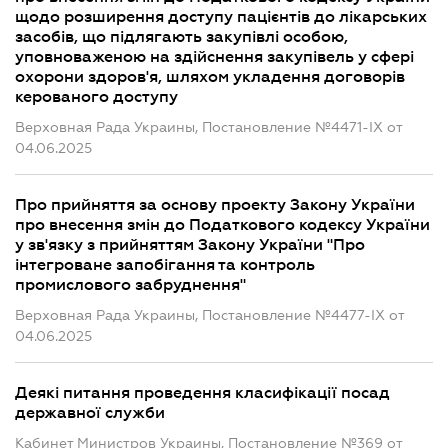
щодо розширення доступу пацієнтів до лікарських
засобів, що підлягають закупівлі особою,
уповноваженою на здійснення закупівель у сфері
охорони здоров'я, шляхом укладення договорів
керованого доступу
Верховная Рада Украины, Постановление №4471-IX от
04.06.2025
Про прийняття за основу проекту Закону України
про внесення змін до Податкового кодексу України
у зв'язку з прийняттям Закону України "Про
інтегроване запобігання та контроль
промислового забруднення"
Верховная Рада Украины, Постановление №4477-IX от
04.06.2025
Деякі питання проведення класифікації посад
державної служби
Кабинет Министров Украины, Постановление №369 от