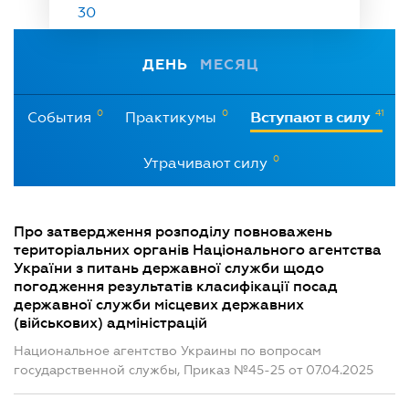
30
ДЕНЬ
МЕСЯЦ
0
0
41
События
Практикумы
Вступают в силу
0
Утрачивают силу
Про затвердження розподілу повноважень
територіальних органів Національного агентства
України з питань державної служби щодо
погодження результатів класифікації посад
державної служби місцевих державних
(військових) адміністрацій
Национальное агентство Украины по вопросам
государственной службы, Приказ №45-25 от 07.04.2025