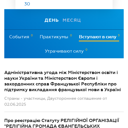
30
ДЕНЬ
МЕСЯЦ
0
0
5
События
Практикумы
Вступают в силу
0
Утрачивают силу
Адміністративна угода між Міністерством освіти і
науки України та Міністерством Європи і
закордонних справ Французької Республіки про
підтримку викладання французької мови в Україні
Страны - участницы, Двустороннее соглашение от
02.06.2025
Про реєстрацію Статуту РЕЛІГІЙНОЇ ОРГАНІЗАЦІЇ
"РЕЛІГІЙНА ГРОМАДА ЄВАНГЕЛЬСЬКИХ