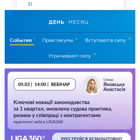
31
ДЕНЬ
МЕСЯЦ
1
0
15
События
Практикумы
Вступают в силу
10
Утрачивают силу