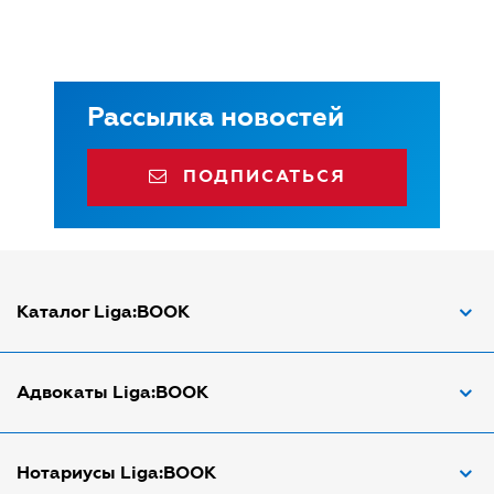
Рассылка новостей
ПОДПИСАТЬСЯ
Каталог Liga:BOOK
Адвокат по ДТП
Адвокаты Liga:BOOK
Адвокат по трудовым спорам
Апостиль документов
Адвокаты в Виннице
Нотариусы Liga:BOOK
Арбитражный управляющий
Адвокаты в Днепре