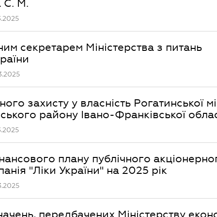
 С. М.
.2025
ним секретарем Міністерства з питань
країни
3.2025
ого захисту у власність Рогатинської мі
ського району Івано-Франківської облас
.2025
нансового плану публічного акціонерно
нія "Ліки України" на 2025 рік
3.2025
ачень, передбачених Міністерству екон