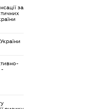
нсації за
стичних
країни
 України
ативно-
 -
ю
ту
ії ризику