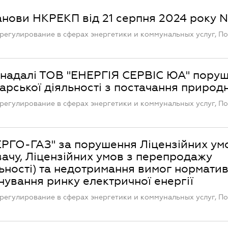
анови НКРЕКП від 21 серпня 2024 року N
регулирование в сферах энергетики и коммунальных услуг, П
надалі ТОВ "ЕНЕРГІЯ СЕРВІС ЮА" пору
рської діяльності з постачання природ
регулирование в сферах энергетики и коммунальных услуг, П
ЕРГО-ГАЗ" за порушення Ліцензійних ум
вачу, Ліцензійних умов з перепродажу
льності) та недотримання вимог нормати
нування ринку електричної енергії
регулирование в сферах энергетики и коммунальных услуг, П