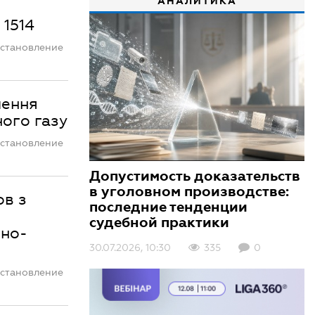
АНАЛИТИКА
 1514
остановление
шення
ного газу
остановление
Допустимость доказательств
в уголовном производстве:
ов з
последние тенденции
судебной практики
вно-
30.07.2026, 10:30
335
0
остановление