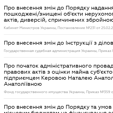
Про внесення змін до Порядку наданн
пошкоджені/знищені об'єкти нерухомог
актів, диверсій, спричинених збройною
Кабинет Министров Украины, Постановление №231 от 25.02.
Про внесення змін до Інструкції з діло
Государственная судебная администрация Украины, Приказ 
Про початок адміністративного пров
правових актів з оцінки майна суб'єкт
підприємцем Керовою Наталею Анатол
Анатоліївною
Фонд государственного имущества Украины, Приказ №359 о
Про внесення змін до Порядку та умов
місцевим бюджетам на фінансування за