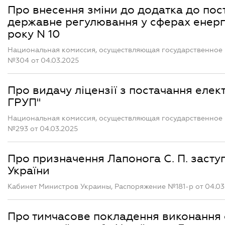
Про внесення зміни до додатка до пост
державне регулювання у сферах енерге
року N 10
Национальная комиссия, осуществляющая государственное 
№304 от 04.03.2025
Про видачу ліцензії з постачання еле
ГРУП"
Национальная комиссия, осуществляющая государственное 
№293 от 04.03.2025
Про призначення Лапонога С. П. засту
України
Кабинет Министров Украины, Распоряжение №181-р от 04.03
Про тимчасове покладення виконання 