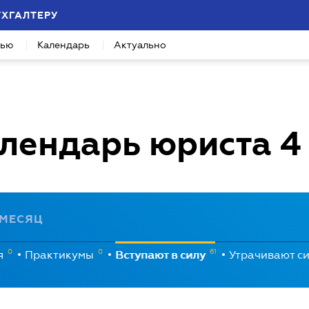
УХГАЛТЕРУ
вью
Календарь
Актуально
лендарь юриста
4
МЕСЯЦ
0
0
61
я
Практикумы
Вступают в силу
Утрачивают с