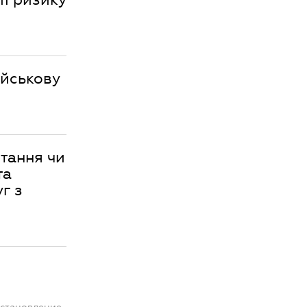
ійськову
тання чи
та
г з