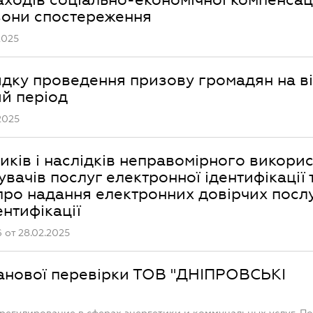
 зони спостереження
2025
ядку проведення призову громадян на в
ий період
2025
ків і наслідків неправомірного викорис
вачів послуг електронної ідентифікації 
ро надання електронних довірчих послу
нтифікації
от 28.02.2025
ланової перевірки ТОВ "ДНІПРОВСЬКІ