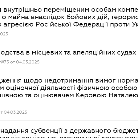
я внутрішньо переміщеним особам компе
о майна внаслідок бойових дій, терори
 агресією Російської Федерації проти У
2025
водства в місцевих та апеляційних судах
№75 от 04.03.2025
адження щодо недотримання вимог норм
ом оціночної діяльності фізичною особою
іївною та оцінювачем Керовою Натале
т 04.03.2025
 надання субвенції з державного бюдже
ходів соціально-економічної компенсац