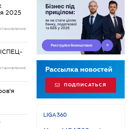
є
ня 2025
остановление
ЖІСПЕЦ-
остановление
Рассылка новостей
ПОДПИСАТЬСЯ
ров'я
ї