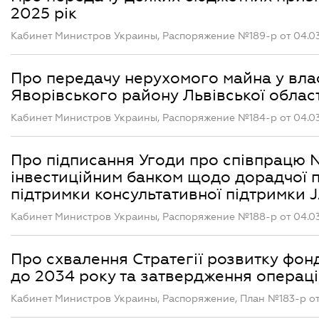
2025 рік
Кабинет Министров Украины, Распоряжение №189-р от 04.0
Про передачу нерухомого майна у влас
Яворівського району Львівської област
Кабинет Министров Украины, Распоряжение №184-р от 04.0
Про підписання Угоди про співпрацю N
інвестиційним банком щодо дорадчої п
підтримки консультативної підтримки J
Кабинет Министров Украины, Распоряжение №188-р от 04.0
Про схвалення Стратегії розвитку фон
до 2034 року та затвердження операцій
Кабинет Министров Украины, Распоряжение, План №183-р от