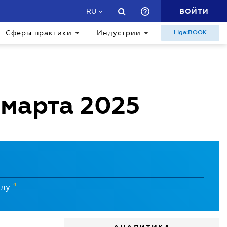
ВОЙТИ
RU
Сферы практики
Индустрии
Liga:BOOK
 марта 2025
4
илу