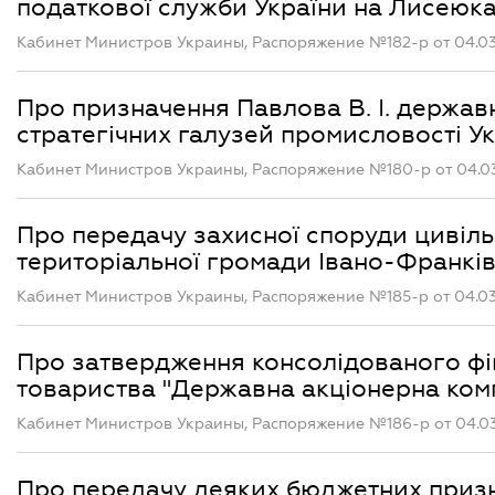
податкової служби України на Лисеюка
Кабинет Министров Украины, Распоряжение №182-р от 04.03
Про призначення Павлова В. І. держав
стратегічних галузей промисловості У
Кабинет Министров Украины, Распоряжение №180-р от 04.0
Про передачу захисної споруди цивільн
територіальної громади Івано-Франків
Кабинет Министров Украины, Распоряжение №185-р от 04.03
Про затвердження консолідованого фі
товариства "Державна акціонерна компа
Кабинет Министров Украины, Распоряжение №186-р от 04.0
Про передачу деяких бюджетних призн