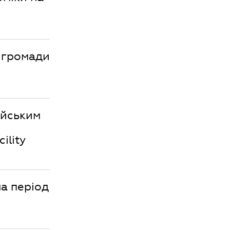
ї громади
ейським
ility
на період