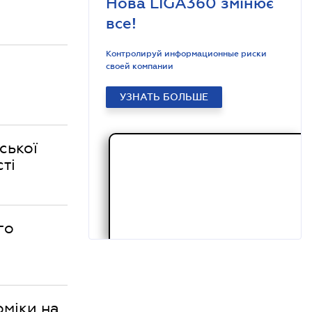
Нова LIGA360 змінює
все!
Контролируй информационные риски
своей компании
УЗНАТЬ БОЛЬШЕ
ської
ті
го
оміки на