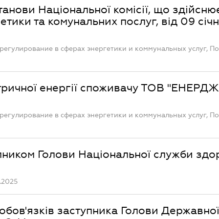
анови Національної комісії, що здійсню
тики та комунальних послуг, від 09 січ
регулирование в сферах энергетики и коммунальных услуг, П
ктричної енергії споживачу ТОВ "ЕНЕРД
регулирование в сферах энергетики и коммунальных услуг, П
пником Голови Національної служби здо
.2025
обов'язків заступника Голови Державно