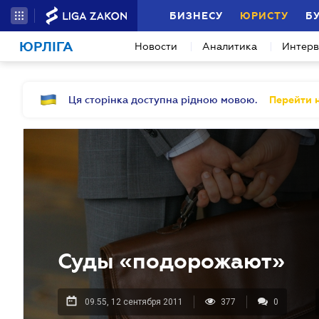
БИЗНЕСУ
ЮРИСТУ
Б
ЮРЛІГА
Новости
Аналитика
Интер
Ця сторінка доступна рідною мовою.
Перейти н
Суды «подорожают»
09.55, 12 сентября 2011
377
0