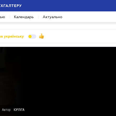
УХГАЛТЕРУ
вью
Календарь
Актуально
а українську
Автор:
ЮРЛІГА