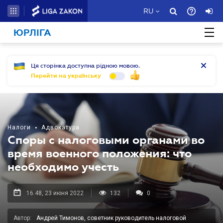
RU
ЮРЛІГА
Ця сторінка доступна рідною мовою.
Перейти на українську
Налоги
•
Адвокатура
Споры с налоговыми органами во
время военного положения: что
необходимо учесть
16.48, 23 июня 2022
132
0
Автор:
Андрей Тимонов, советник руководитель налоговой