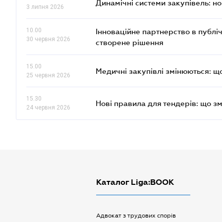
Динамічні системи закупівель: н
3 липня 2026
10.00
Інноваційне партнерство в публі
30 червня 2026
створене рішення
15.00
Медичні закупівлі змінюються: 
25 червня 2026
15.30
Нові правила для тендерів: що з
24 червня 2026
Каталог Liga:BOOK
Адвокат з трудових спорів