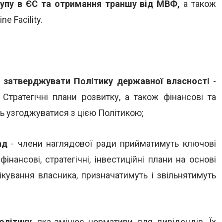
тупу в ЄС та отримання траншу від МВФ,
а також
e Facility.
в затверджувати Політику державної власності
-
Стратегічні плани розвитку, а також фінансові та
ь узгоджуватися з цією Політикою;
ад
- члени наглядової ради прийматимуть ключові
нансові, стратегічні, інвестиційні плани на основі
ікування власника, призначатимуть і звільнятимуть
олітику
, яка змінює нормативи для дивідендів. Їх