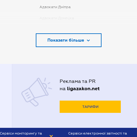
Адвокати Дніпра
Адвокати Донецка
Адвокати Запоріжжя
Показати більше
Адвокати Києва
Адвокати Луцька
Адвокати Львова
Адвокати Одеси
Реклама та PR
Адвокати Полтави
ligazakon.net
на
Адвокати Харькова
Адвокаты Кривого Рогу
ТАРИФИ
Сервіси моніторингу та
Сервіси електронної звітності та