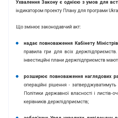
Ухвалення Закону є однією з умов для вс
індикатором проекту Плану для програми Ukrain
Що змінює законодавчий акт:
надає повноваження Кабінету Міністрі
правила гри для всіх держпідприємств. 
інвестиційні плани держпідприємств мают
розширює повноваження наглядових р
операційні рішення - затверджуватимуть фі
Політики державної власності і листів-оч
керівників держпідприємств;
зобов'язує Уряд ухвалити дивідендну п