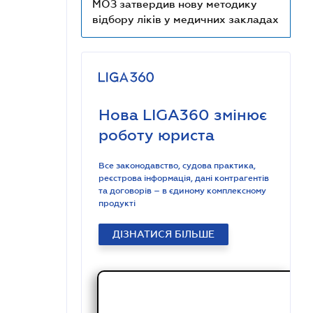
МОЗ затвердив нову методику
відбору ліків у медичних закладах
Нова LIGA360 змінює
роботу юриста
Все законодавство, судова практика,
реєстрова інформація, дані контрагентів
та договорів – в єдиному комплексному
продукті
ДІЗНАТИСЯ БІЛЬШЕ