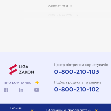
Адвокат по ДТП
Апостіль документів
Арбітражний керуючий
Аудитор
Витяг з ЄДР
Державна реєстрація
Довідка про сімейний стан
Центр підтримки користувачів
Довіреність на автомобіль
0-800-210-103
Довіреність на представлення
Підбір продуктів та рішень
інтересів в суді
ПРО КОМПАНІЮ
0-800-210-102
Довіреність на реєстрацію
юридичної особи
Довіреність на розпорядження
Новинні
Інформаційно-правові системи
майном