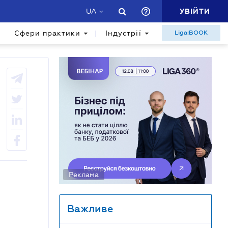
УВІЙТИ
UA
Сфери практики
Індустрії
Liga:BOOK
Реклама
Важливе