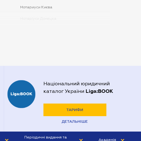
Нотариуси Києва
Нотаріуси Донецка
Нотаріуси Запоріжжя
Нотаріуси Одеси
Нотаріуси Полтави
Нотаріуси Харкова
Нотаріуси Херсона
Національний юридичний
Liga:BOOK
каталог України
ТАРИФИ
ДЕТАЛЬНІШЕ
Періодичні видання та
Академія