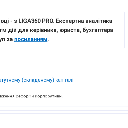
оці - з LIGA360 PRO. Експертна аналітика
 дій для керівника, юриста, бухгалтера
уп за
посиланням
.
атутному (складеному) капіталі
Рада ухвалила Закон щодо продовження реформи корпоративного управління