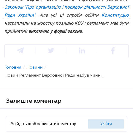
Законом "Про організацію і порядок діяльності Верховної
Ради України"
. Але усі ці спроби обійти
Конституцію
натрапляли на жорстку позицію КСУ : регламент має бути
прийнятий
виключно у формі закон
а
.
Головна
/
Новини
/
Новий Регламент Верховної Ради набув чинності
Залиште коментар
Увійдіть щоб залишити коментар
увійти