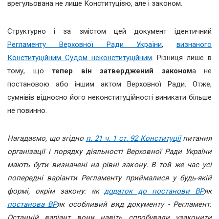
врегульована не лише Конституцією, але і законом.
Структурно і за змістом цей документ ідентичний
Регламенту Верховної Ради України
,
визнаного
Конституційним Судом неконституційним
. Різниця лише в
тому, що
тепер він затверджений законом
а не
постановою або іншим актом Верховної Ради. Отже,
сумнівів відносно його неконституційності виникати більше
не повинно.
Нагадаємо, що згідно
п. 21 ч. 1 ст. 92 Конституції
питання
організації і порядку діяльності Верховної Ради України
мають бути визначені на рівні закону. В той же час усі
попередні варіанти Регламенту приймалися у будь-якій
формі, окрім закону: як
додаток до постанови ВР
як
постанова ВР
як особливий вид документу - Регламент.
Останній варіант вони навіть спробували узаконити