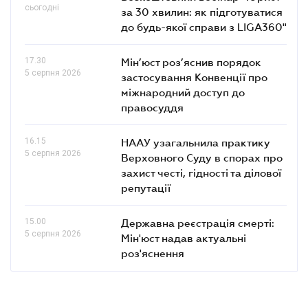
сьогодні
за 30 хвилин: як підготуватися
до будь-якої справи з LIGA360"
17.30
Мін’юст роз’яснив порядок
5 серпня 2026
застосування Конвенції про
міжнародний доступ до
правосуддя
16.15
НААУ узагальнила практику
5 серпня 2026
Верховного Суду в спорах про
захист честі, гідності та ділової
репутації
15.00
Державна реєстрація смерті:
5 серпня 2026
Мін'юст надав актуальні
роз'яснення