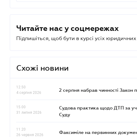
Читайте нас у соцмережах
Підпишіться, щоб бути в курсі усіх юридични
Схожі новини
12.50
2 серпня набрав чинності Закон 
4 серпня 2026
15.00
Судова практика щодо ДТП за уч
31 липня 2026
Суду
11.20
Факсиміле на первинних документ
26 червня 2026