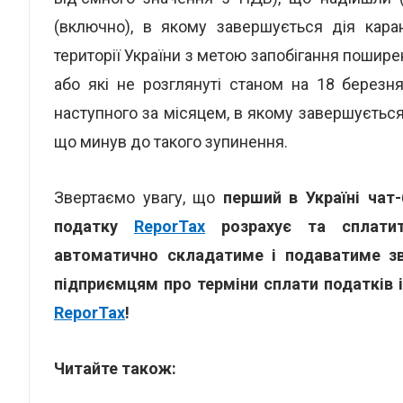
(включно), в якому завершується дія каран
території України з метою запобігання поширен
або які не розглянуті станом на 18 березн
наступного за місяцем, в якому завершується
що минув до такого зупинення.
Звертаємо увагу, що
перший в Україні чат-
податку
ReporTax
розрахує та сплатить
автоматично складатиме і подаватиме зв
підприємцям про терміни сплати податків і 
ReporTax
!
Читайте також: