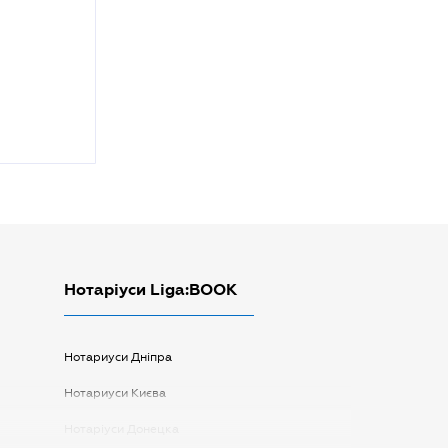
Нотаріуси Liga:BOOK
Нотариуси Дніпра
Нотариуси Києва
Нотаріуси Донецка