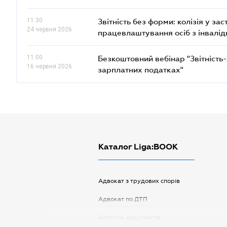
11.30
Звітність без форми: колізія у з
24 червня 2026
працевлаштування осіб з інвалід
11.00
Безкоштовний вебінар "Звітність
16 червня 2026
зарплатних податках"
Каталог Liga:BOOK
Адвокат з трудових спорів
Адвокат по ДТП
Апостіль документів