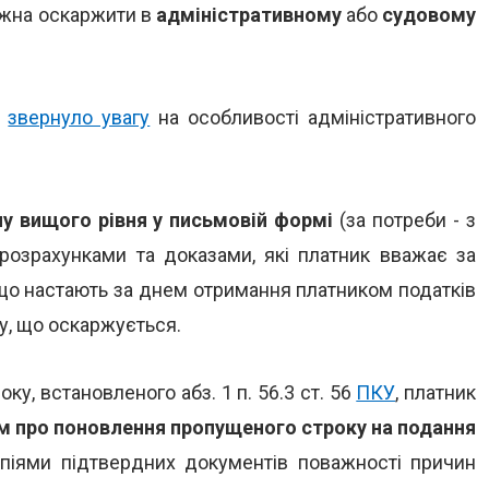
ожна оскаржити в
адміністративному
або
судовому
і
звернуло увагу
на особливості адміністративного
у вищого рівня у письмовій формі
(за потреби - з
розрахунками та доказами, які платник вважає за
 що настають за днем отримання платником податків
у, що оскаржується.
ку, встановленого абз. 1 п. 56.3 ст. 56
ПКУ
, платник
м про поновлення пропущеного строку на подання
піями підтвердних документів поважності причин