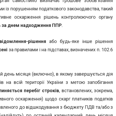
ган самостійно визначає грошове зобов'язання
ими із порушенням податкового законодавства, такий
ативне оскарження рішень контролюючого органу
ь за днем надходження ППР
.
відомлення-рішення
або будь-яке інше рішення
ені
за правилами і на підставах, визначених п. 102.6
ий день місяця (включно), в якому завершується дія
ів на всій території України з метою запобігання
пиняється перебіг строків
, встановлених, зокрема,
тивного оскарження) щодо скарг платників податків
аявленого до відшкодування з бюджету ПДВ та/або з
(надійдуть) по останній календарний день місяця