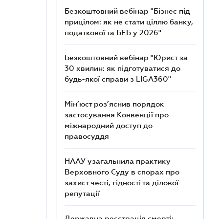
Безкоштовний вебінар "Бізнес під
прицілом: як не стати ціллю банку,
податкової та БЕБ у 2026"
Безкоштовний вебінар "Юрист за
30 хвилин: як підготуватися до
будь-якої справи з LIGA360"
Мін’юст роз’яснив порядок
застосування Конвенції про
міжнародний доступ до
правосуддя
НААУ узагальнила практику
Верховного Суду в спорах про
захист честі, гідності та ділової
репутації
Державна реєстрація смерті: