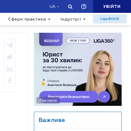
УВІЙТИ
UA
Сфери практики
Індустрії
Liga:BOOK
Реклама
Важливе