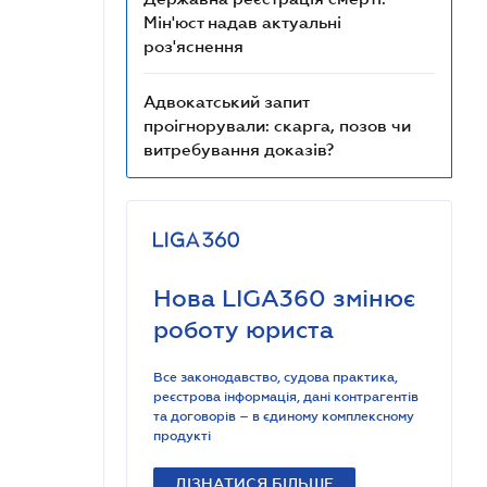
Мін'юст надав актуальні
роз'яснення
Адвокатський запит
проігнорували: скарга, позов чи
витребування доказів?
Нова LIGA360 змінює
роботу юриста
Все законодавство, судова практика,
реєстрова інформація, дані контрагентів
та договорів – в єдиному комплексному
продукті
ДІЗНАТИСЯ БІЛЬШЕ