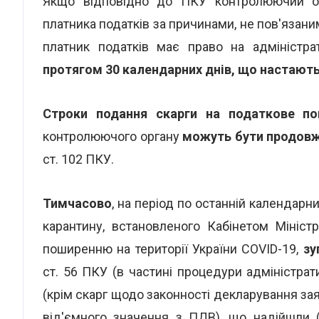
Якщо відповідно до ПКУ контролюючий ор
платника податків за причинами, не пов'язан
платник податків має право на адміністр
протягом 30 календарних днів, що настают
Строки подання скарги на податкове по
контролюючого органу
можуть бути продовж
ст. 102 ПКУ.
Тимчасово
, на період по останній календарн
карантину, встановленого Кабінетом Міністр
поширенню на території України COVID-19,
зу
ст. 56 ПКУ (в частині процедури адміністра
(крім скарг щодо законності декларування з
від'ємного значення з ПДВ), що надійшли 