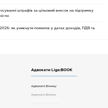
астосуванні штрафів за цільовий внесок на підтримку
ністю
-2026: як уникнути помилок у датах доходів, ПДВ та
Адвокати Liga:BOOK
Адвокати Вінниці
Адвокати Дніпра
Адвокати Донецка