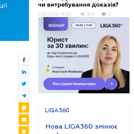
чи витребування доказів?
ції
5.08.2026, 14:00
309
0
Нова LIGA360 змінює