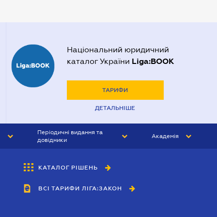
Нотаріуси Полтави
Нотаріуси Харкова
Нотаріуси Херсона
Національний юридичний
Liga:BOOK
каталог України
ТАРИФИ
ДЕТАЛЬНІШЕ
Періодичні видання та
Академія
довідники
ЮРИСТ&ЗАКОН
АКАДЕМІЯ ЛІГА:ЗАКОН
КАТАЛОГ РІШЕНЬ
БУХГАЛТЕР&ЗАКОН
ВСІ ТАРИФИ ЛІГА:ЗАКОН
ВІСНИК МСФЗ
ІНТЕРБУХ