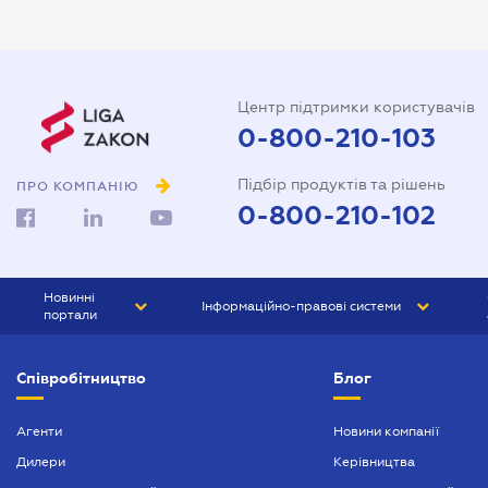
Витяг з ЄДР
Державна реєстрація
Довідка про сімейний стан
Центр підтримки користувачів
Довіреність на автомобіль
0-800-210-103
Довіреність на представлення
Підбір продуктів та рішень
інтересів в суді
ПРО КОМПАНІЮ
0-800-210-102
Довіреність на реєстрацію
юридичної особи
Довіреність на розпорядження
Новинні
Інформаційно-правові системи
майном
портали
Договір дарування квартири
ЮРЛІГА
Право України
Співробітництво
Блог
БІЗНЕС
ГРАНД
Договір купівлі-продажу
автомобіля
БУХГАЛТЕР.ua
ПРАЙМ
Агенти
Новини компанії
Договір купівлі-продажу
Дилери
Керівництва
БУХГАЛТЕР ПРОФ
будинку