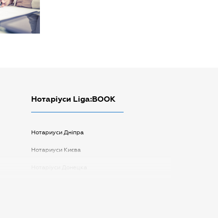
Нотаріуси Liga:BOOK
Нотариуси Дніпра
Нотариуси Києва
Нотаріуси Донецка
Нотаріуси Запоріжжя
Нотаріуси Одеси