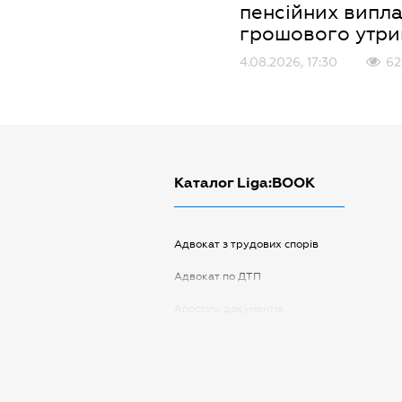
пенсійних випла
грошового утр
4.08.2026, 17:30
62
Каталог Liga:BOOK
Адвокат з трудових спорів
Адвокат по ДТП
Апостіль документів
Арбітражний керуючий
Аудитор