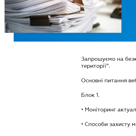
Запрошуємо на безк
території".
Основні питання ве
Блок 1.
• Моніторинг актуа
• Cпособи захисту 