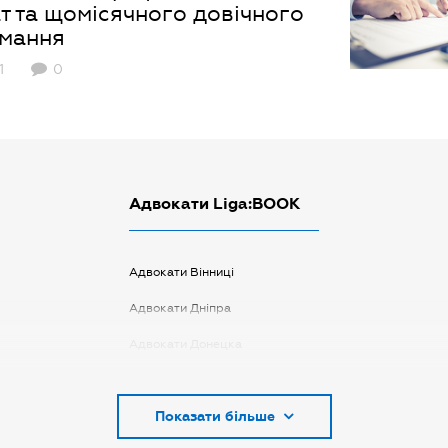
т та щомісячного довічного
имання
1
0
Адвокати Liga:BOOK
Адвокати Вінниці
Адвокати Дніпра
Адвокати Донецка
Адвокати Запоріжжя
Показати більше
Адвокати Києва