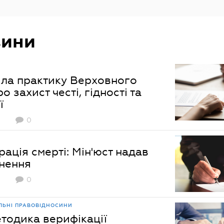
вини
ла практику Верховного
о захист честі, гідності та
ї
0
ація смерті: Мін'юст надав
снення
0
ІЛЬНІ ПРАВОВІДНОСИНИ
тодика верифікації