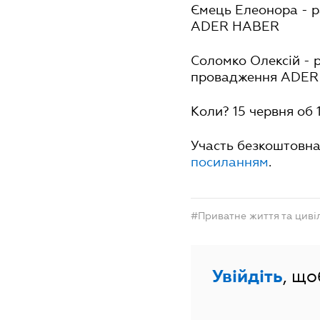
Ємець Елеонора - р
ADER HABER
Соломко Олексій - 
провадження ADE
Коли? 15 червня об 1
Участь безкоштовна 
посиланням
.
#Приватне життя та циві
Увійдіть
, щ