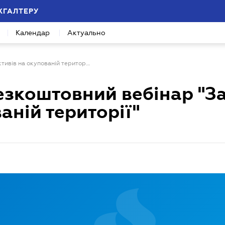
ХГАЛТЕРУ
Календар
Актуально
Запрошуємо на безкоштовний вебінар "Захист активів на окупованій території"
зкоштовний вебінар "З
аній території"