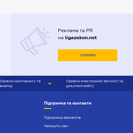
Адвокати Луцька
Адвокати Львова
Адвокати Одеси
Реклама та PR
Адвокати Полтави
ligazakon.net
на
Адвокати Харькова
Адвокаты Кривого Рогу
ТАРИФИ
Сервіси моніторингу та
Сервіси електронної звітності та
аналізу
документообігу
CONTR AGENT
Liga:REPORT
Підтримка та контакти
SMS-МАЯК
VERDICTUM
Підтримка абонентів
Напишіть нам
SEMANTRUM