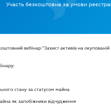
Участь безкоштовна за умови реєстра
оштовний вебінар "Захист активів на окупованій
бінару:
льного стану за статусом майна
майна як запобіжники відчудження