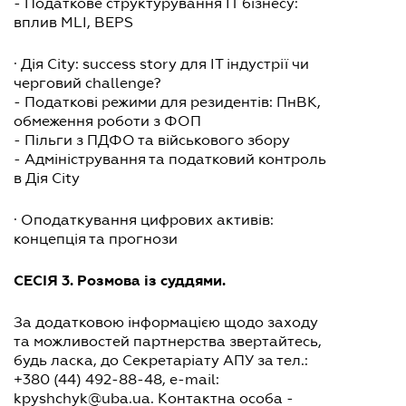
- Податкове структурування ІТ бізнесу:
вплив MLI, BEPS
· Дія City: success story для ІТ індустрії чи
черговий challenge?
- Податкові режими для резидентів: ПнВК,
обмеження роботи з ФОП
- Пільги з ПДФО та військового збору
- Адміністрування та податковий контроль
в Дія City
· Оподаткування цифрових активів:
концепція та прогнози
СЕСІЯ 3. Розмова із суддями.
За додатковою інформацією щодо заходу
та можливостей партнерства звертайтесь,
будь ласка, до Секретаріату АПУ за тел.:
+380 (44) 492-88-48, e-mail:
kpyshchyk@uba.ua
. Контактна особа -