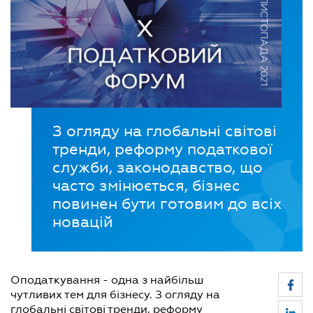
З огляду на глобальні світові
тренди, реформу податкової
служби, законодавство, що
часто змінюється, бізнес
повинен бути готовим до всіх
новацій
Оподаткування - одна з найбільш
чутливих тем для бізнесу. З огляду на
глобальні світові тренди, реформу