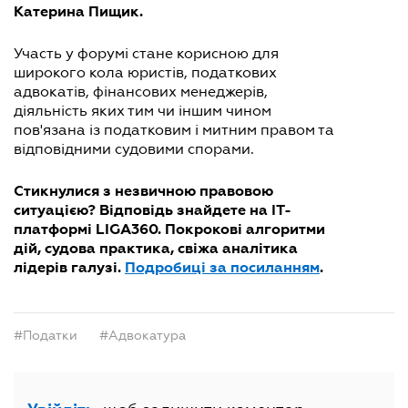
Катерина Пищик.
Участь у форумі стане корисною для
широкого кола юристів, податкових
адвокатів, фінансових менеджерів,
діяльність яких тим чи іншим чином
пов'язана із податковим і митним правом та
відповідними судовими спорами.
Стикнулися з незвичною правовою
ситуацією? Відповідь знайдете на ІТ-
платформі LIGA360
.
Покрокові алгоритми
дій, судова практика, свіжа аналітика
лідерів галузі.
Подробиці за посиланням
.
#Податки
#Адвокатура