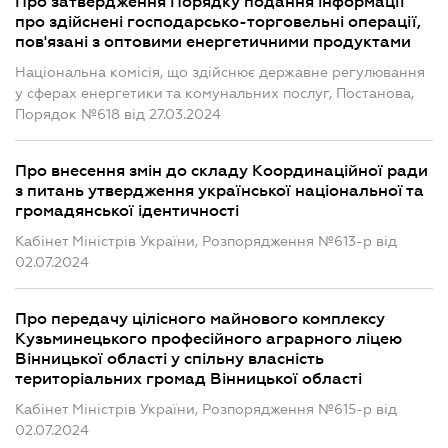
Про затвердження Порядку подання інформації
про здійснені господарсько-торговельні операції,
пов'язані з оптовими енергетичними продуктами
Національна комісія, що здійснює державне регулювання
у сферах енергетики та комунальних послуг, Постанова,
Порядок №618 від 27.03.2024
Про внесення змін до складу Координаційної ради
з питань утвердження української національної та
громадянської ідентичності
Кабінет Міністрів України, Розпорядження №613-р від
02.07.2024
Про передачу цілісного майнового комплексу
Кузьминецького професійного аграрного ліцею
Вінницької області у спільну власність
територіальних громад Вінницької області
Кабінет Міністрів України, Розпорядження №615-р від
02.07.2024