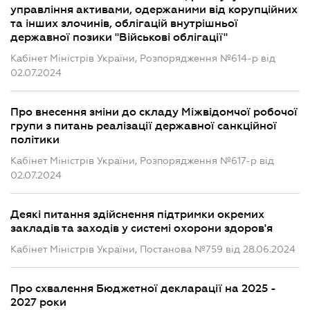
управління активами, одержаними від корупційних
та інших злочинів, облігацій внутрішньої
державної позики "Військові облігації"
Кабінет Міністрів України, Розпорядження №614-р від
02.07.2024
Про внесення зміни до складу Міжвідомчої робочої
групи з питань реалізації державної санкційної
політики
Кабінет Міністрів України, Розпорядження №617-р від
02.07.2024
Деякі питання здійснення підтримки окремих
закладів та заходів у системі охорони здоров'я
Кабінет Міністрів України, Постанова №759 від 28.06.2024
Про схвалення Бюджетної декларації на 2025 -
2027 роки