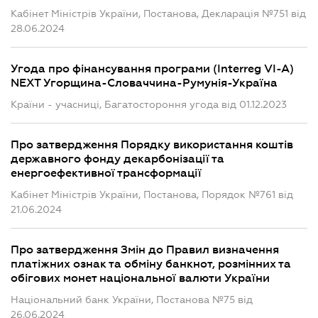
Кабінет Міністрів України, Постанова, Декларація №751 від
28.06.2024
Угода про фінансування програми (Interreg VI-A)
NEXT Угорщина-Словаччина-Румунія-Україна
Країни - учасниці, Багатостороння угода від 01.12.2023
Про затвердження Порядку використання коштів
державного фонду декарбонізації та
енергоефективної трансформації
Кабінет Міністрів України, Постанова, Порядок №761 від
21.06.2024
Про затвердження Змін до Правил визначення
платіжних ознак та обміну банкнот, розмінних та
обігових монет національної валюти України
Національний банк України, Постанова №75 від
26.06.2024