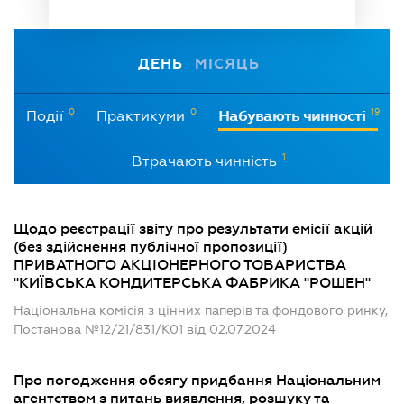
ДЕНЬ
МІСЯЦЬ
0
0
19
Події
Практикуми
Набувають чинності
1
Втрачають чинність
Щодо реєстрації звіту про результати емісії акцій
(без здійснення публічної пропозиції)
ПРИВАТНОГО АКЦІОНЕРНОГО ТОВАРИСТВА
"КИЇВСЬКА КОНДИТЕРСЬКА ФАБРИКА "РОШЕН"
Національна комісія з цінних паперів та фондового ринку,
Постанова №12/21/831/К01 від 02.07.2024
Про погодження обсягу придбання Національним
агентством з питань виявлення, розшуку та