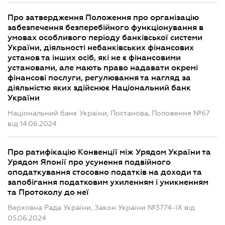
Про затвердження Положення про організацію
забезпечення безперебійного функціонування в
умовах особливого періоду банківської системи
України, діяльності небанківських фінансових
установ та інших осіб, які не є фінансовими
установами, але мають право надавати окремі
фінансові послуги, регулювання та нагляд за
діяльністю яких здійснює Національний банк
України
Національний банк України, Постанова, Положення №67
від 14.06.2024
Про ратифікацію Конвенції між Урядом України та
Урядом Японії про усунення подвійного
оподаткування стосовно податків на доходи та
запобігання податковим ухиленням і уникненням
та Протоколу до неї
Верховна Рада України, Закон України №3774-IX від
05.06.2024