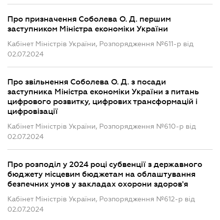
Про призначення Соболева О. Д. першим
заступником Міністра економіки України
Кабінет Міністрів України, Розпорядження №611-р від
02.07.2024
Про звільнення Соболева О. Д. з посади
заступника Міністра економіки України з питань
цифрового розвитку, цифрових трансформацій і
цифровізації
Кабінет Міністрів України, Розпорядження №610-р від
02.07.2024
Про розподіл у 2024 році субвенції з державного
бюджету місцевим бюджетам на облаштування
безпечних умов у закладах охорони здоров'я
Кабінет Міністрів України, Розпорядження №612-р від
02.07.2024