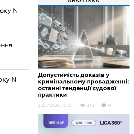
АНАЛІТИКА
року N
ення
Допустимість доказів у
оку N
кримінальному провадженні:
останні тенденції судової
практики
30.07.2026, 10:30
335
0