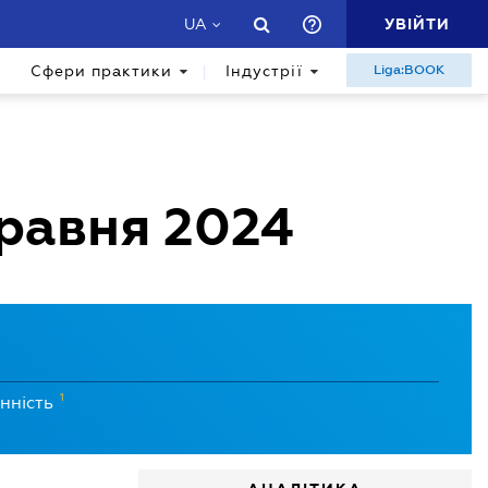
УВІЙТИ
UA
Сфери практики
Індустрії
Liga:BOOK
травня 2024
1
нність