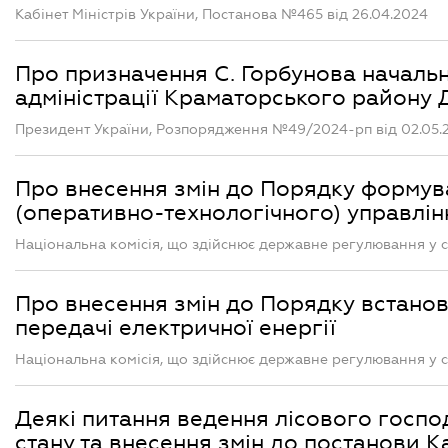
Кабінет Міністрів України, Постанова №465 від 26.04.2024
Про призначення С. Горбунова начальни
адміністрації Краматорського району 
Президент України, Розпорядження №49/2024-рп від 02.05.
Про внесення змін до Порядку формув
(оперативно-технологічного) управлін
Національна комісія, що здійснює державне регулювання у 
Про внесення змін до Порядку встанов
передачі електричної енергії
Національна комісія, що здійснює державне регулювання у 
Деякі питання ведення лісового госпо
стану та внесення змін до постанови Ка