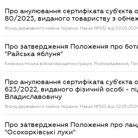
Про анулювання сертифіката суб'єкта о
80/2023, виданого товариству з обме
Фонд державного майна України, Наказ №932 від 02.05.202
Про затвердження Положення про бота
"Райська яблуня"
Київська міська військова адміністрація, Розпорядження, П
Про анулювання сертифіката суб'єкта о
623/2022, виданого фізичній особі -
Владиславовичу
Фонд державного майна України, Наказ №925 від 02.05.202
Про затвердження Положення про лан
"Осокорківські луки"