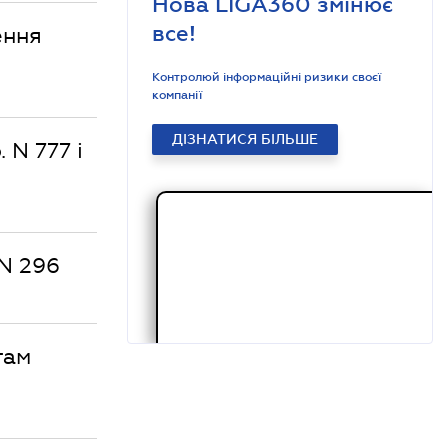
Нова LIGA360 змінює
все!
ення
Контролюй інформаційні ризики своєї
компанії
ДІЗНАТИСЯ БІЛЬШЕ
 N 777 і
 N 296
там