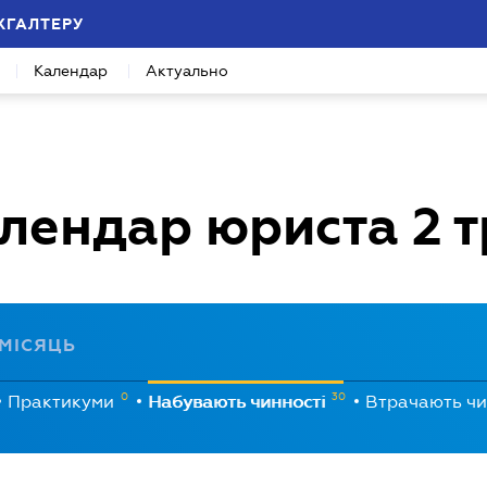
ХГАЛТЕРУ
Календар
Актуально
лендар юриста
2 
МІСЯЦЬ
0
30
Практикуми
Набувають чинності
Втрачають чи