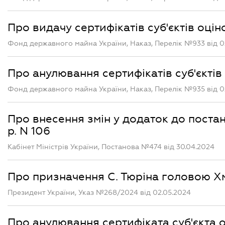
Про видачу сертифікатів суб'єктів оцін
Фонд державного майна України, Наказ, Перелік №933 від 0
Про анулювання сертифікатів суб'єктів 
Фонд державного майна України, Наказ, Перелік №935 від 0
Про внесення змін у додаток до постано
р. N 106
Кабінет Міністрів України, Постанова №474 від 30.04.2024
Про призначення С. Тюріна головою Хм
Президент України, Указ №268/2024 від 02.05.2024
Про анулювання сертифіката суб'єкта оц