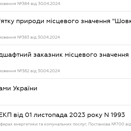
оложення №384 від 30.04.2024
ятку природи місцевого значення "Шов
оложення №383 від 30.04.2024
дшафтний заказник місцевого значення
оложення №382 від 30.04.2024
ами України
КП від 01 листопада 2023 року N 1993
сферах енергетики та комунальних послуг, Постанова №700 від