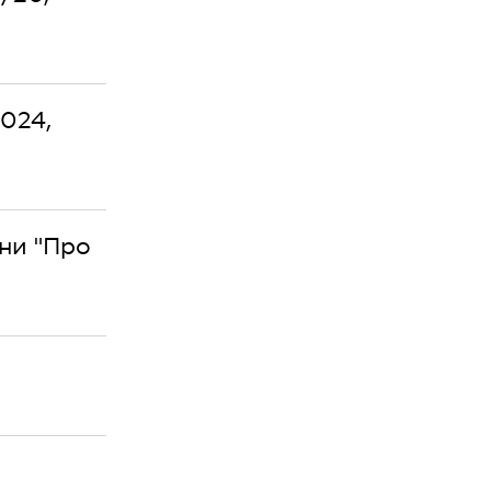
2024,
їни "Про