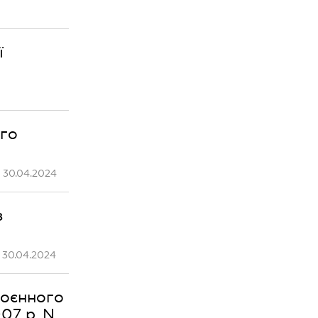
ї
ого
 30.04.2024
з
 30.04.2024
воєнного
07 р. N