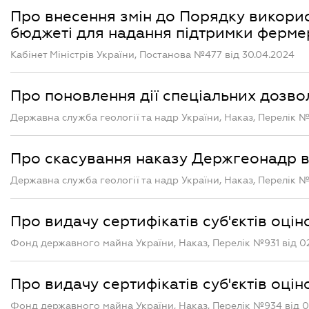
Про внесення змін до Порядку викори
бюджеті для надання підтримки ферм
Кабінет Міністрів України, Постанова №477 від 30.04.2024
Про поновлення дії спеціальних дозво
Державна служба геології та надр України, Наказ, Перелік №
Про скасування наказу Держгеонадр ві
Державна служба геології та надр України, Наказ, Перелік №
Про видачу сертифікатів суб'єктів оцін
Фонд державного майна України, Наказ, Перелік №931 від 0
Про видачу сертифікатів суб'єктів оцін
Фонд державного майна України, Наказ, Перелік №934 від 0