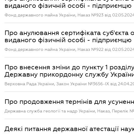
виданого фізичній особі - підприємцю 
Фонд державного майна України, Наказ №923 від 02.05.202
Про анулювання сертифіката суб'єкта оц
виданого фізичній особі - підприємцю 
Фонд державного майна України, Наказ №922 від 02.05.202
Про внесення зміни до пункту 1 розділ
Державну прикордонну службу Україн
Верховна Рада України, Закон України №3656-IX від 24.04.2
Про продовження термінів для усунен
Державна служба геології та надр України, Наказ, Перелік №
Деякі питання державної атестації нау