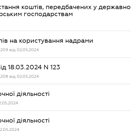
стання коштів, передбачених у державн
ерським господарствам
лів на користування надрами
209 від 02.05.2024
д 18.03.2024 N 123
208 від 02.05.2024
очної діяльності
2.05.2024
очної діяльності
2.05.2024