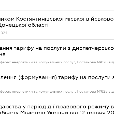
ком Костянтинівської міської військово
Донецької області
2024
ання тарифу на послуги з диспетчерськ
ня
сферах енергетики та комунальних послуг, Постанова №826 від
лення (формування) тарифу на послуги 
сферах енергетики та комунальних послуг, Постанова №825 від
дарства у період дії правового режиму 
бінету Міністрів України від 12 травня 20