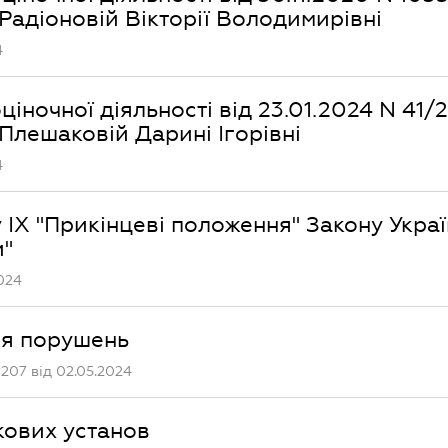
Радіоновій Вікторії Володимирівні
4
іночної діяльності від 23.01.2024 N 41/
Плешаковій Дарині Ігорівні
4
у IX "Прикінцеві положення" Закону Укра
и"
024
ня порушень
207 від 02.05.2024
кових установ