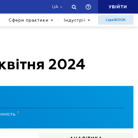
УВІЙТИ
UA
Сфери практики
Індустрії
Liga:BOOK
 квітня 2024
5
нність