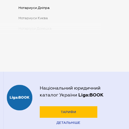
Нотариуси Дніпра
Нотариуси Києва
Нотаріуси Донецка
Нотаріуси Запоріжжя
Нотаріуси Одеси
Нотаріуси Полтави
Нотаріуси Харкова
Нотаріуси Херсона
Національний юридичний
Liga:BOOK
каталог України
ТАРИФИ
ДЕТАЛЬНІШЕ