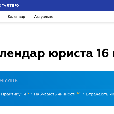
ХГАЛТЕРУ
Календар
Актуально
лендар юриста
16
МІСЯЦЬ
0
104
Практикуми
Набувають чинності
Втрачають чи