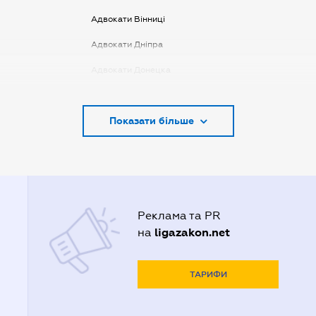
Адвокати Вінниці
Адвокати Дніпра
Адвокати Донецка
Адвокати Запоріжжя
Показати більше
Адвокати Києва
Адвокати Луцька
Адвокати Львова
Адвокати Одеси
Реклама та PR
Адвокати Полтави
ligazakon.net
на
Адвокати Харькова
Адвокаты Кривого Рогу
ТАРИФИ