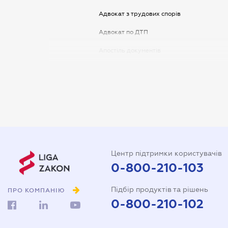
Адвокат з трудових спорів
Адвокат по ДТП
Апостіль документів
Арбітражний керуючий
Аудитор
Витяг з ЄДР
Державна реєстрація
Довідка про сімейний стан
Центр підтримки користувачів
Довіреність на автомобіль
0-800-210-103
Довіреність на представлення
Підбір продуктів та рішень
інтересів в суді
ПРО КОМПАНІЮ
0-800-210-102
Довіреність на реєстрацію
юридичної особи