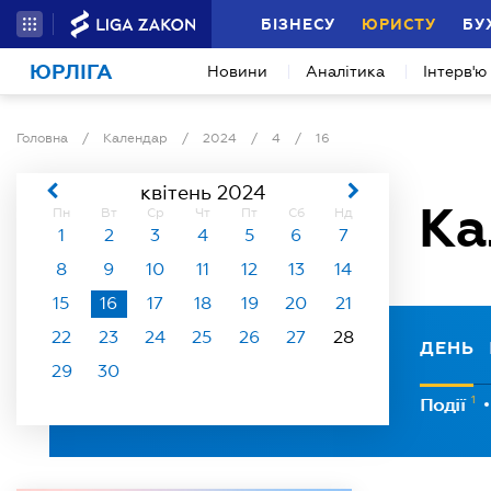
БІЗНЕСУ
ЮРИСТУ
БУ
ЮРЛІГА
Новини
Аналітика
Інтерв'ю
Головна
/
Календар
/
2024
/
4
/
16
квітень 2024
Ка
Пн
Вт
Ср
Чт
Пт
Сб
Нд
1
2
3
4
5
6
7
8
9
10
11
12
13
14
15
16
17
18
19
20
21
22
23
24
25
26
27
28
ДЕНЬ
29
30
1
Події