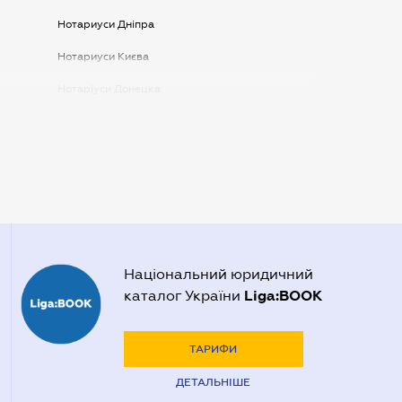
Нотариуси Дніпра
Нотариуси Києва
Нотаріуси Донецка
Нотаріуси Запоріжжя
Нотаріуси Одеси
Нотаріуси Полтави
Нотаріуси Харкова
Нотаріуси Херсона
Національний юридичний
Liga:BOOK
каталог України
ТАРИФИ
ДЕТАЛЬНІШЕ