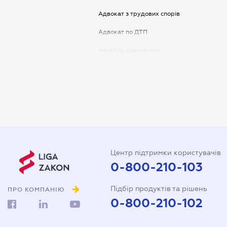
Адвокат з трудових спорів
Адвокат по ДТП
Апостіль документів
Арбітражний керуючий
Аудитор
Витяг з ЄДР
Державна реєстрація
Довідка про сімейний стан
Центр підтримки користувачів
Довіреність на автомобіль
0-800-210-103
Довіреність на представлення
Підбір продуктів та рішень
інтересів в суді
ПРО КОМПАНІЮ
0-800-210-102
Довіреність на реєстрацію
юридичної особи