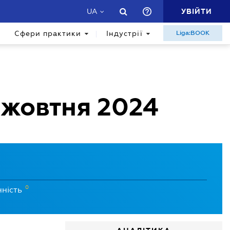
УВІЙТИ
UA
Сфери практики
Індустрії
Liga:BOOK
 жовтня 2024
0
нність