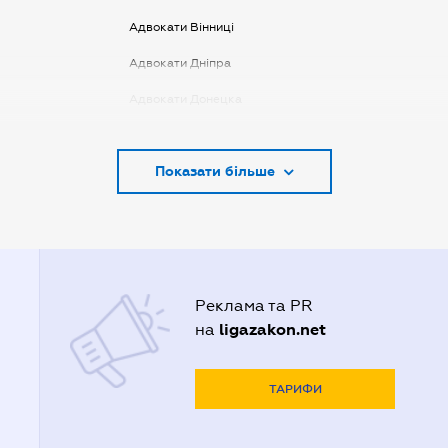
Адвокати Вінниці
Адвокати Дніпра
Адвокати Донецка
Адвокати Запоріжжя
Показати більше
Адвокати Києва
Адвокати Луцька
Адвокати Львова
Адвокати Одеси
Реклама та PR
Адвокати Полтави
ligazakon.net
на
Адвокати Харькова
Адвокаты Кривого Рогу
ТАРИФИ