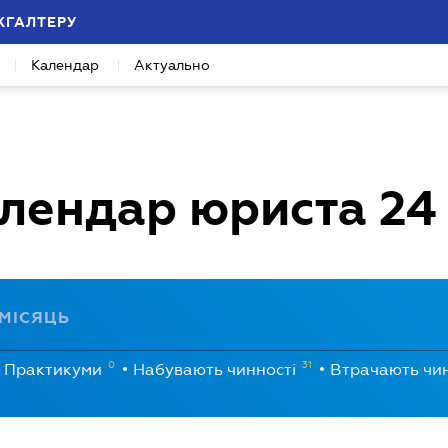
ХГАЛТЕРУ
Календар
Актуально
лендар юриста
24
МІСЯЦЬ
0
31
Практикуми
Набувають чинності
Втрачають чи