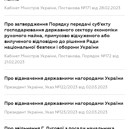
Кабінет Міністрів України, Постанова №171 від 28.02.2023
Про затвердження Порядку передачі суб'єкту
господарювання державного сектору економіки
рухомого майна, примусово відчуженого або
вилученого відповідно до рішення Ради
національної безпеки і оборони України
Кабінет Міністрів України, Постанова, Порядок №172 від
21.02.2023
Про відзначення державними нагородами України
Президент України, Указ №122/2023 від 02.03.2023
Про відзначення державними нагородами України
Президент України, Указ №123/2023 від 02.03.2023
Про звільнення Г. Лугової з посади начальника