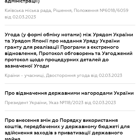
адміністрації)
Київська міська рада, Рішення, Положення №6018/6059
від 02.03.2023
Угода (у формі обміну нотами) між Урядом України
та Урядом Японії про надання Уряду України
гранту для реалізації Програми з екстреного
відновлення, Протокол обговорень та Узгоджений
протокол щодо процедурних деталей до
зазначеної Угоди
Країни - учасниці, Двостороння угода від 02.03.2023
Про відзначення державними нагородами України
Президент України, Указ №118/2023 від 02.03.2023
Про внесення змін до Порядку використання
коштів, передбачених у державному бюджеті для
здійснення заходів з приватизації державного
майна