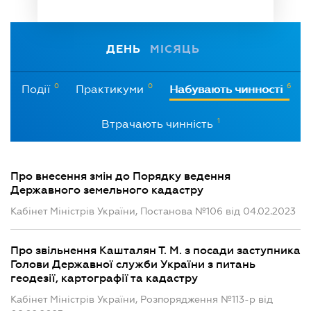
ДЕНЬ
МІСЯЦЬ
0
0
6
Події
Практикуми
Набувають чинності
1
Втрачають чинність
Про внесення змін до Порядку ведення
Державного земельного кадастру
Кабінет Міністрів України, Постанова №106 від 04.02.2023
Про звільнення Кашталян Т. М. з посади заступника
Голови Державної служби України з питань
геодезії, картографії та кадастру
Кабінет Міністрів України, Розпорядження №113-р від