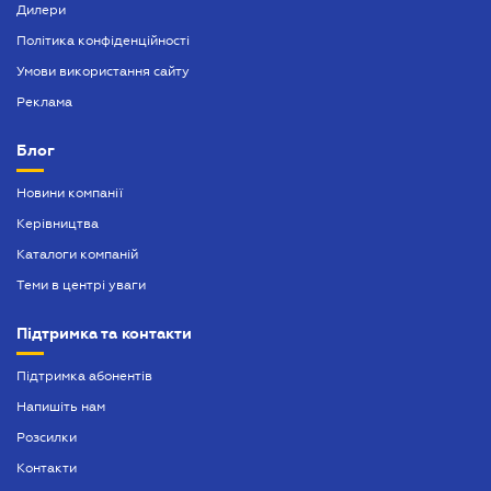
Нотаріально завірений переклад
Дилери
Політика конфіденційності
Оформлення афідевіта
Умови використання сайту
Оформлення довіреності
Реклама
Оформлення спадщини
Блог
Попередій договір
Новини компанії
Посвідчення нотаріальних заяв
Керівництва
Послуги адвокатського бюро
Каталоги компаній
Теми в центрі уваги
Підтримка та контакти
Підтримка абонентів
Напишіть нам
Розсилки
Контакти