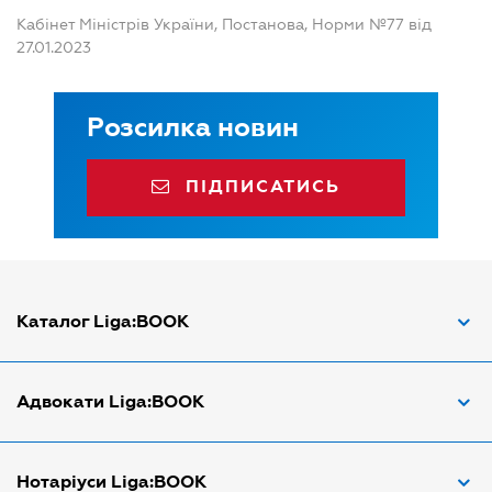
Кабінет Міністрів України, Постанова, Норми №77 від
27.01.2023
Розсилка новин
ПІДПИСАТИСЬ
Каталог Liga:BOOK
Адвокат з трудових спорів
Адвокати Liga:BOOK
Адвокат по ДТП
Апостіль документів
Адвокати Вінниці
Нотаріуси Liga:BOOK