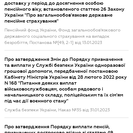
доставку у період до досягнення особою
пенсійного віку, встановленого статтею 26 Закону
України "Про загальнообов'язкове державне
пенсійне страхування"
Пенсійний фонд України, Фонд загальнообов'язкового
державного соціального страхування на випадок
безробіття, Постанова №[49, 2-1] від 13.01.2023
Про затвердження Змін до Порядку призначення
та виплати у Службі безпеки України одноразової
грошової допомоги, передбаченої постановою
Кабінету Міністрів України від 28 лютого 2022 року
N 168 "Питання деяких виплат
військовослужбовцям, особам рядового і
начальницького складу, поліцейським та їх сім'ям
під час дії воєнного стану"
Служба безпеки України, Наказ №35 від 31.01.2023
Про затвердження Порядку виплати пенсій,
призначених достроково згідно зі статтею 49