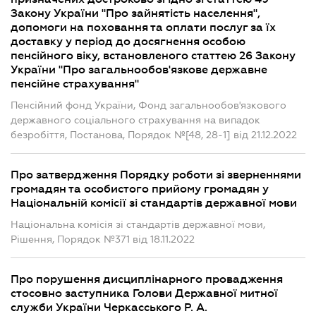
Закону України "Про зайнятість населення",
допомоги на поховання та оплати послуг за їх
доставку у період до досягнення особою
пенсійного віку, встановленого статтею 26 Закону
України "Про загальнообов'язкове державне
пенсійне страхування"
Пенсійний фонд України, Фонд загальнообов'язкового
державного соціального страхування на випадок
безробіття, Постанова, Порядок №[48, 28-1] від 21.12.2022
Про затвердження Порядку роботи зі зверненнями
громадян та особистого прийому громадян у
Національній комісії зі стандартів державної мови
Національна комісія зі стандартів державної мови,
Рішення, Порядок №371 від 18.11.2022
Про порушення дисциплінарного провадження
стосовно заступника Голови Державної митної
служби України Черкасського Р. А.