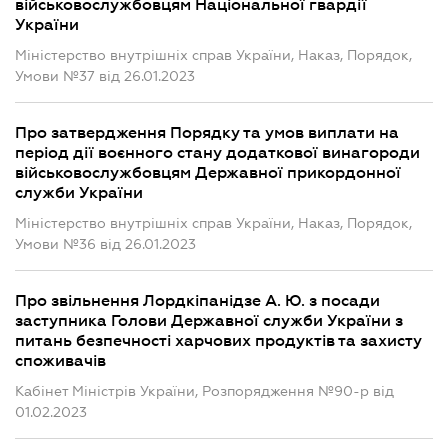
військовослужбовцям Національної гвардії
України
Міністерство внутрішніх справ України, Наказ, Порядок,
Умови №37 від 26.01.2023
Про затвердження Порядку та умов виплати на
період дії воєнного стану додаткової винагороди
військовослужбовцям Державної прикордонної
служби України
Міністерство внутрішніх справ України, Наказ, Порядок,
Умови №36 від 26.01.2023
Про звільнення Лордкіпанідзе А. Ю. з посади
заступника Голови Державної служби України з
питань безпечності харчових продуктів та захисту
споживачів
Кабінет Міністрів України, Розпорядження №90-р від
01.02.2023