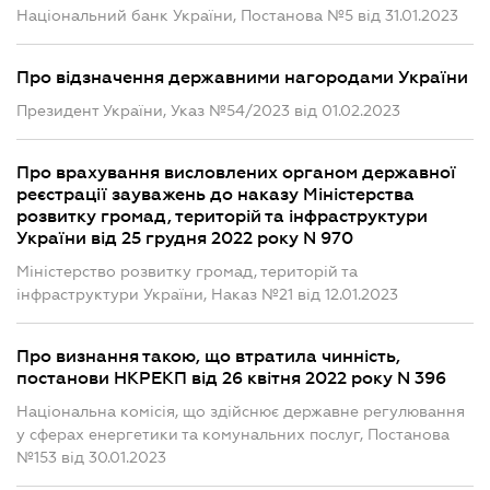
Національний банк України, Постанова №5 від 31.01.2023
Про відзначення державними нагородами України
Президент України, Указ №54/2023 від 01.02.2023
Про врахування висловлених органом державної
реєстрації зауважень до наказу Міністерства
розвитку громад, територій та інфраструктури
України від 25 грудня 2022 року N 970
Міністерство розвитку громад, територій та
інфраструктури України, Наказ №21 від 12.01.2023
Про визнання такою, що втратила чинність,
постанови НКРЕКП від 26 квітня 2022 року N 396
Національна комісія, що здійснює державне регулювання
у сферах енергетики та комунальних послуг, Постанова
№153 від 30.01.2023