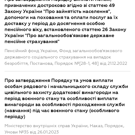
призначених достроково згідно зі статтею 49
Закону України "Про зайнятість населення",
допомоги на поховання та оплати послуг за їх
доставку у період до досягнення особою
пенсійного віку, встановленого статтею 26 Закону
України "Про загальнообов'язкове державне
пенсійне страхування"
Пенсійний фонд України, Фонд загальнообов'язкового
державного соціального страхування на випадок
безробіття, Постанова, Порядок №[28-1, 48] від 21.12.2022
Про затвердження Порядку та умов виплати
особам рядового і начальницького складу служби
цивільного захисту додаткової винагороди на
період воєнного стану та особливості виплати
винагороди за особливості проходження служби
(навчання) під час воєнного стану (особливого
періоду)
Міністерство внутрішніх справ України, Наказ, Порядок,
Умови №35 від 26.01.2023