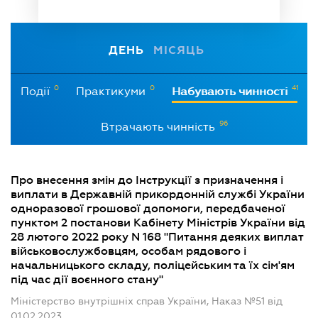
ДЕНЬ
МІСЯЦЬ
0
0
41
Події
Практикуми
Набувають чинності
96
Втрачають чинність
Про внесення змін до Інструкції з призначення і
виплати в Державній прикордонній службі України
одноразової грошової допомоги, передбаченої
пунктом 2 постанови Кабінету Міністрів України від
28 лютого 2022 року N 168 "Питання деяких виплат
військовослужбовцям, особам рядового і
начальницького складу, поліцейським та їх сім'ям
під час дії воєнного стану"
Міністерство внутрішніх справ України, Наказ №51 від
01.02.2023