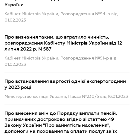
України
Кабінет Міністрів України, Розпорядження №94-р від
01.02.2023
Про визнання таким, що втратило чинність,
розпорядження Кабінету Міністрів України від 12
липня 2022 р. N 587
Кабінет Міністрів України, Розпорядження №91-р від
01.02.2023
Про встановлення вартості однієї експертогодини
у 2023 році
Міністерство юстиції України, Наказ №230/5 від 16.01.2023
Про внесення змін до Порядку виплати пенсій,
призначених достроково згідно зі статтею 49
Закону України "Про зайнятість населення",
допомоги на поховання та оплати послуг за їх