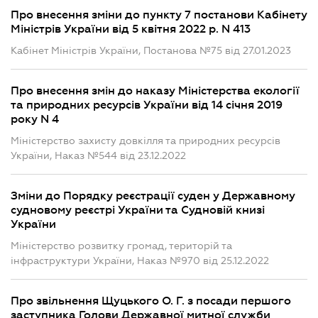
Про внесення зміни до пункту 7 постанови Кабінету
Міністрів України від 5 квітня 2022 р. N 413
Кабінет Міністрів України, Постанова №75 від 27.01.2023
Про внесення змін до наказу Міністерства екології
та природних ресурсів України від 14 січня 2019
року N 4
Міністерство захисту довкілля та природних ресурсів
України, Наказ №544 від 23.12.2022
Зміни до Порядку реєстрації суден у Державному
судновому реєстрі України та Судновій книзі
України
Міністерство розвитку громад, територій та
інфраструктури України, Наказ №970 від 25.12.2022
Про звільнення Щуцького О. Г. з посади першого
заступника Голови Державної митної служби