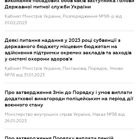
виконання посадових обов'язків заступника Голови
Державної митної служби України
Кабінет Міністрів України, Розпорядження №98-р від
01.02.2023
Деякі питання надання у 2023 році субвенції з
державного бюджету місцевим бюджетам на
здійснення підтримки окремих закладів та заходів
у системі охорони здоров'я
Кабінет Міністрів України, Постанова, Порядок, Умови
№78 від 31.01.2023
Про затвердження Змін до Порядку і умов виплати
додаткової винагороди поліцейським на період дії
воєнного стану
Міністерство внутрішніх справ України, Наказ №38 від
26.01.2023
Про затвердження Порядку виплати пенсій,