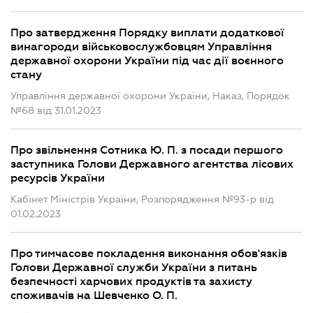
Про затвердження Порядку виплати додаткової
винагороди військовослужбовцям Управління
державної охорони України під час дії воєнного
стану
Управління державної охорони України, Наказ, Порядок
№68 від 31.01.2023
Про звільнення Сотника Ю. П. з посади першого
заступника Голови Державного агентства лісових
ресурсів України
Кабінет Міністрів України, Розпорядження №93-р від
01.02.2023
Про тимчасове покладення виконання обов'язків
Голови Державної служби України з питань
безпечності харчових продуктів та захисту
споживачів на Шевченко О. П.