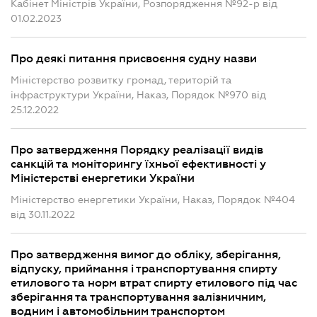
Кабінет Міністрів України, Розпорядження №92-р від
01.02.2023
Про деякі питання присвоєння судну назви
Міністерство розвитку громад, територій та
інфраструктури України, Наказ, Порядок №970 від
25.12.2022
Про затвердження Порядку реалізації видів
санкцій та моніторингу їхньої ефективності у
Міністерстві енергетики України
Міністерство енергетики України, Наказ, Порядок №404
від 30.11.2022
Про затвердження вимог до обліку, зберігання,
відпуску, приймання і транспортування спирту
етилового та норм втрат спирту етилового під час
зберігання та транспортування залізничним,
водним і автомобільним транспортом