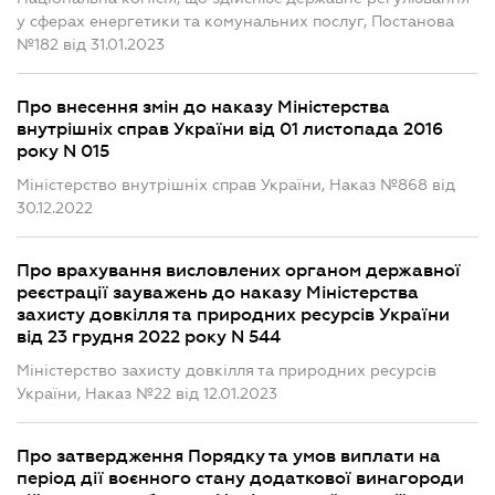
у сферах енергетики та комунальних послуг, Постанова
№182 від 31.01.2023
Про внесення змін до наказу Міністерства
внутрішніх справ України від 01 листопада 2016
року N 015
Міністерство внутрішніх справ України, Наказ №868 від
30.12.2022
Про врахування висловлених органом державної
реєстрації зауважень до наказу Міністерства
захисту довкілля та природних ресурсів України
від 23 грудня 2022 року N 544
Міністерство захисту довкілля та природних ресурсів
України, Наказ №22 від 12.01.2023
Про затвердження Порядку та умов виплати на
період дії воєнного стану додаткової винагороди