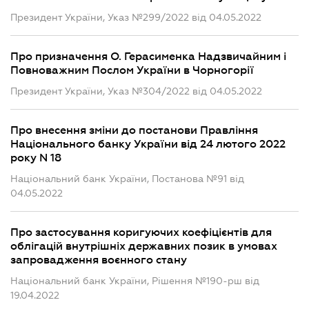
Президент України, Указ №299/2022 від 04.05.2022
Про призначення О. Герасименка Надзвичайним і
Повноважним Послом України в Чорногорії
Президент України, Указ №304/2022 від 04.05.2022
Про внесення зміни до постанови Правління
Національного банку України від 24 лютого 2022
року N 18
Національний банк України, Постанова №91 від
04.05.2022
Про застосування коригуючих коефіцієнтів для
облігацій внутрішніх державних позик в умовах
запровадження воєнного стану
Національний банк України, Рішення №190-рш від
19.04.2022