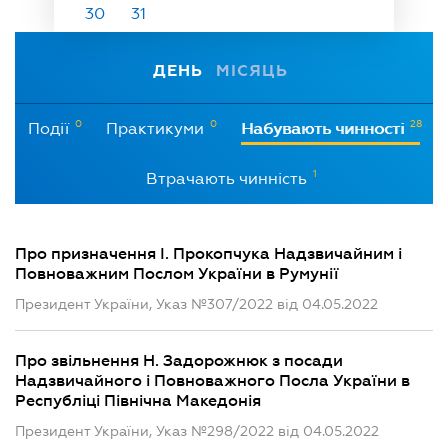
30
31
ДЕНЬ
МІСЯЦЬ
0
0
28
Події
Практикуми
Набувають чинності
1
Втрачають чинність
Про призначення І. Прокопчука Надзвичайним і
Повноважним Послом України в Румунії
Президент України, Указ №307/2022 від 04.05.2022
Про звільнення Н. Задорожнюк з посади
Надзвичайного і Повноважного Посла України в
Республіці Північна Македонія
Президент України, Указ №298/2022 від 04.05.2022