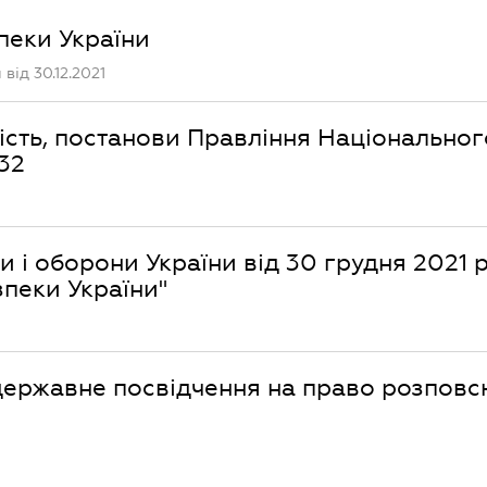
зпеки України
від 30.12.2021
ість, постанови Правління Національног
132
 і оборони України від 30 грудня 2021 
зпеки України"
державне посвідчення на право розпов