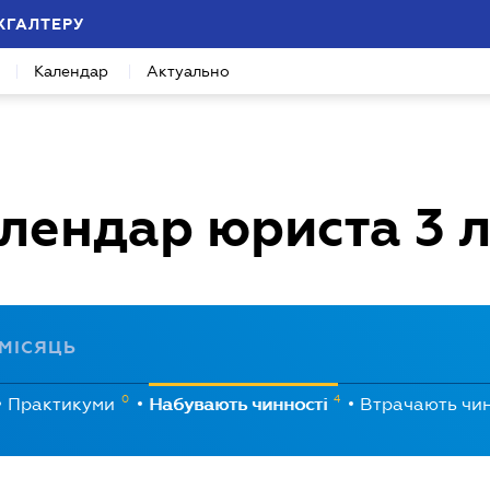
ХГАЛТЕРУ
Календар
Актуально
лендар юриста
3 
МІСЯЦЬ
0
4
Практикуми
Набувають чинності
Втрачають чи