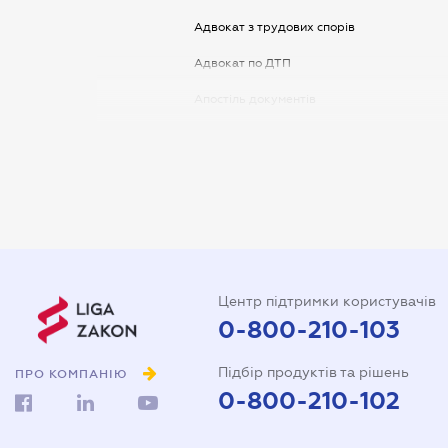
Адвокат з трудових спорів
Адвокат по ДТП
Апостіль документів
Арбітражний керуючий
Аудитор
Витяг з ЄДР
Державна реєстрація
Довідка про сімейний стан
Центр підтримки користувачів
Довіреність на автомобіль
0-800-210-103
Довіреність на представлення
Підбір продуктів та рішень
інтересів в суді
ПРО КОМПАНІЮ
0-800-210-102
Довіреність на реєстрацію
юридичної особи