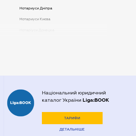
Нотариуси Дніпра
Нотариуси Києва
Нотаріуси Донецка
Нотаріуси Запоріжжя
Нотаріуси Одеси
Нотаріуси Полтави
Нотаріуси Харкова
Нотаріуси Херсона
Національний юридичний
Liga:BOOK
каталог України
ТАРИФИ
ДЕТАЛЬНІШЕ