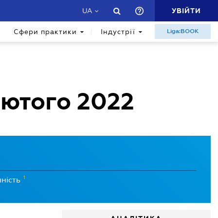
УВІЙТИ
UA
Сфери практики
Індустрії
Liga:BOOK
лютого 2022
1
нність