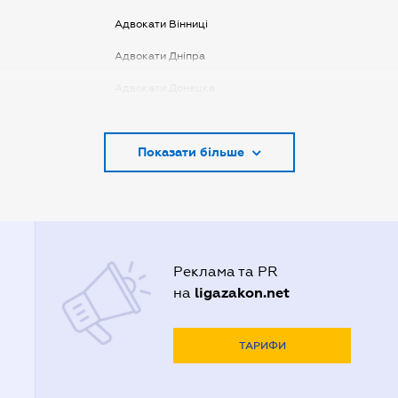
Адвокати Вінниці
Адвокати Дніпра
Адвокати Донецка
Адвокати Запоріжжя
Показати більше
Адвокати Києва
Адвокати Луцька
Адвокати Львова
Адвокати Одеси
Реклама та PR
Адвокати Полтави
ligazakon.net
на
Адвокати Харькова
Адвокаты Кривого Рогу
ТАРИФИ