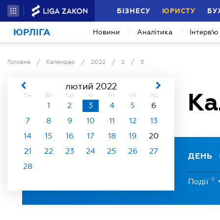
БІЗНЕСУ
ЮРИСТУ
БУ
ЮРЛІГА
Новини
Аналітика
Інтерв'ю
Головна
/
Календар
/
2022
/
2
/
3
лютий 2022
Ка
Пн
Вт
Ср
Чт
Пт
Сб
Нд
1
2
3
4
5
6
7
8
9
10
11
12
13
14
15
16
17
18
19
20
21
22
23
24
25
26
27
ДЕНЬ
28
0
Події