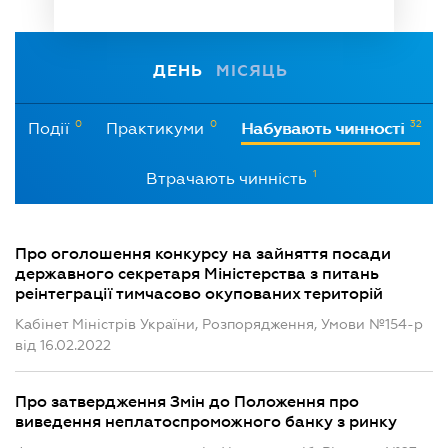
ДЕНЬ
МІСЯЦЬ
0
0
32
Події
Практикуми
Набувають чинності
1
Втрачають чинність
Про оголошення конкурсу на зайняття посади
державного секретаря Міністерства з питань
реінтеграції тимчасово окупованих територій
Кабінет Міністрів України, Розпорядження, Умови №154-р
від 16.02.2022
Про затвердження Змін до Положення про
виведення неплатоспроможного банку з ринку