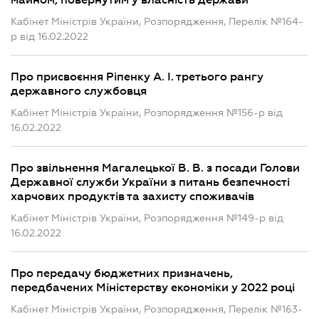
майном, повернутим у власність держави
Кабінет Міністрів України, Розпорядження, Перелік №164-
р від 16.02.2022
Про присвоєння Ріпенку А. І. третього рангу
державного службовця
Кабінет Міністрів України, Розпорядження №156-р від
16.02.2022
Про звільнення Магалецької В. В. з посади Голови
Державної служби України з питань безпечності
харчових продуктів та захисту споживачів
Кабінет Міністрів України, Розпорядження №149-р від
16.02.2022
Про передачу бюджетних призначень,
передбачених Міністерству економіки у 2022 році
Кабінет Міністрів України, Розпорядження, Перелік №163-