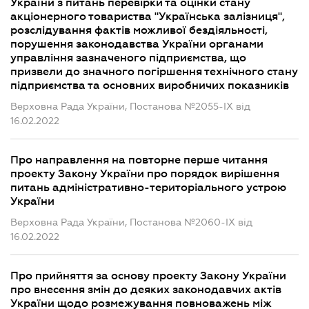
України з питань перевірки та оцінки стану
акціонерного товариства "Українська залізниця",
розслідування фактів можливої бездіяльності,
порушення законодавства України органами
управління зазначеного підприємства, що
призвели до значного погіршення технічного стану
підприємства та основних виробничих показників
Верховна Рада України, Постанова №2055-IX від
16.02.2022
Про направлення на повторне перше читання
проекту Закону України про порядок вирішення
питань адміністративно-територіального устрою
України
Верховна Рада України, Постанова №2060-IX від
16.02.2022
Про прийняття за основу проекту Закону України
про внесення змін до деяких законодавчих актів
України щодо розмежування повноважень між