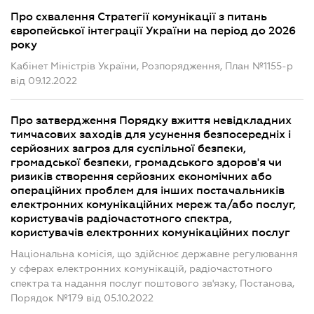
Про схвалення Стратегії комунікації з питань
європейської інтеграції України на період до 2026
року
Кабінет Міністрів України, Розпорядження, План №1155-р
від 09.12.2022
Про затвердження Порядку вжиття невідкладних
тимчасових заходів для усунення безпосередніх і
серйозних загроз для суспільної безпеки,
громадської безпеки, громадського здоров'я чи
ризиків створення серйозних економічних або
операційних проблем для інших постачальників
електронних комунікаційних мереж та/або послуг,
користувачів радіочастотного спектра,
користувачів електронних комунікаційних послуг
Національна комісія, що здійснює державне регулювання
у сферах електронних комунікацій, радіочастотного
спектра та надання послуг поштового зв'язку, Постанова,
Порядок №179 від 05.10.2022