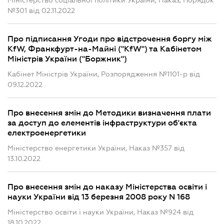
Міністерство соціальної політики України, Наказ, Порядок
№301 від 02.11.2022
Про підписання Угоди про відстрочення боргу між
KfW, Франкфурт-на-Майні ("KfW") та Кабінетом
Міністрів України ("Боржник")
Кабінет Міністрів України, Розпорядження №1101-р від
09.12.2022
Про внесення змін до Методики визначення плати
за доступ до елементів інфраструктури об'єкта
електроенергетики
Міністерство енергетики України, Наказ №357 від
13.10.2022
Про внесення змін до наказу Міністерства освіти і
науки України від 13 березня 2008 року N 168
Міністерство освіти і науки України, Наказ №924 від
18.10.2022