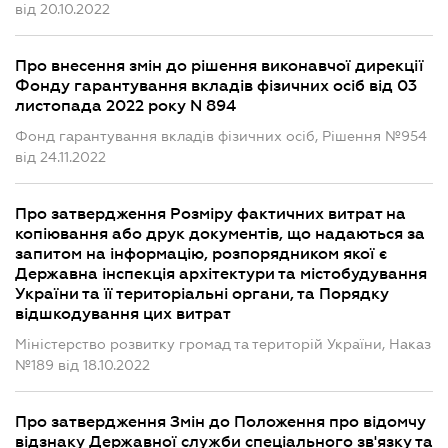
від 20.10.2022
Про внесення змін до рішення виконавчої дирекції
Фонду гарантування вкладів фізичних осіб від 03
листопада 2022 року N 894
Фонд гарантування вкладів фізичних осіб, Рішення №954
від 24.11.2022
Про затвердження Розміру фактичних витрат на
копіювання або друк документів, що надаються за
запитом на інформацію, розпорядником якої є
Державна інспекція архітектури та містобудування
України та її територіальні органи, та Порядку
відшкодування цих витрат
Міністерство розвитку громад та територій України, Наказ
№189 від 18.10.2022
Про затвердження Змін до Положення про відомчу
відзнаку Державної служби спеціального зв'язку та