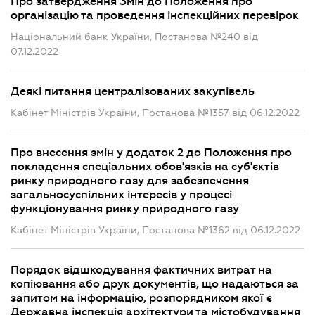
Про затвердження Змін до Положення про
організацію та проведення інспекційних перевірок
Національний банк України, Постанова №240 від
07.12.2022
Деякі питання централізованих закупівель
Кабінет Міністрів України, Постанова №1357 від 06.12.2022
Про внесення змін у додаток 2 до Положення про
покладення спеціальних обов'язків на суб'єктів
ринку природного газу для забезпечення
загальносуспільних інтересів у процесі
функціонування ринку природного газу
Кабінет Міністрів України, Постанова №1362 від 06.12.2022
Порядок відшкодування фактичних витрат на
копіювання або друк документів, що надаються за
запитом на інформацію, розпорядником якої є
Державна інспекція архітектури та містобудування