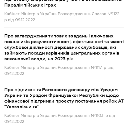
Паралімпійських іграх
Кабінет Міністрів України, Розпорядження, Список №1122-
р від 09.12.2022
Про затвердження типових завдань і ключових
показників результативності, ефективності та якості
службової діяльності державних службовців, які
займають посади керівників центральних органів
виконавчої влади, на 2023 рік
Кабінет Міністрів України, Розпорядження №1117-р від
09.12.2022
Про підписання Рамкового договору між Урядом
України та Урядом Французької Республіки щодо
фінансової підтримки проекту постачання рейок АТ
"Укрзалізниця"
Кабінет Міністрів України, Розпорядження №1103-р від
09.12.2022