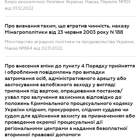
Бюро економічної безпеки України, Наказ, Перелік №351
від 01.12.2022
Про визнання таким, що втратив чинність, наказу
Мінагрополітики від 23 червня 2003 року N 188
Міністерство аграрної політики та продовольства України,
Наказ №864 від 02.11.2022
Про внесення зміни до пункту 4 Порядку прийняття
і оброблення повідомлень про випадки
затримання осіб, адміністративного арешту або
застосування запобіжного заходу у вигляді
тримання під вартою, опрацювання постанов/
ухвал про залучення захисника відповідно до
положень Кримінального процесуального кодексу
України слідчим, прокурором, слідчим суддею чи
судом для здійснення захисту за призначенням або
проведення окремої процесуальної дії
регіональними центрами з надання безоплатної
вторинної правової допомоги