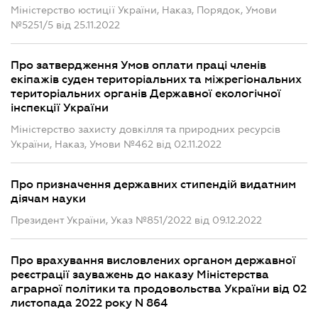
Міністерство юстиції України, Наказ, Порядок, Умови
№5251/5 від 25.11.2022
Про затвердження Умов оплати праці членів
екіпажів суден територіальних та міжрегіональних
територіальних органів Державної екологічної
інспекції України
Міністерство захисту довкілля та природних ресурсів
України, Наказ, Умови №462 від 02.11.2022
Про призначення державних стипендій видатним
діячам науки
Президент України, Указ №851/2022 від 09.12.2022
Про врахування висловлених органом державної
реєстрації зауважень до наказу Міністерства
аграрної політики та продовольства України від 02
листопада 2022 року N 864