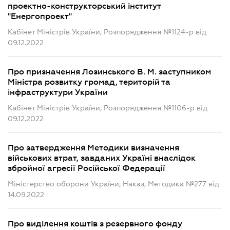
проектно-конструкторський інститут
"Енергопроект"
Кабінет Міністрів України, Розпорядження №1124-р від
09.12.2022
Про призначення Лозинського В. М. заступником
Міністра розвитку громад, територій та
інфраструктури України
Кабінет Міністрів України, Розпорядження №1106-р від
09.12.2022
Про затвердження Методики визначення
військових втрат, завданих Україні внаслідок
збройної агресії Російської Федерації
Міністерство оборони України, Наказ, Методика №277 від
14.09.2022
Про виділення коштів з резервного фонду