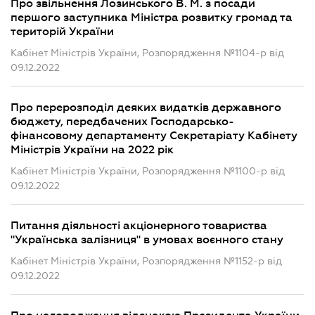
Про звільнення Лозинського В. М. з посади
першого заступника Міністра розвитку громад та
територій України
Кабінет Міністрів України, Розпорядження №1104-р від
09.12.2022
Про перерозподіл деяких видатків державного
бюджету, передбачених Господарсько-
фінансовому департаменту Секретаріату Кабінету
Міністрів України на 2022 рік
Кабінет Міністрів України, Розпорядження №1100-р від
09.12.2022
Питання діяльності акціонерного товариства
"Українська залізниця" в умовах воєнного стану
Кабінет Міністрів України, Розпорядження №1152-р від
09.12.2022