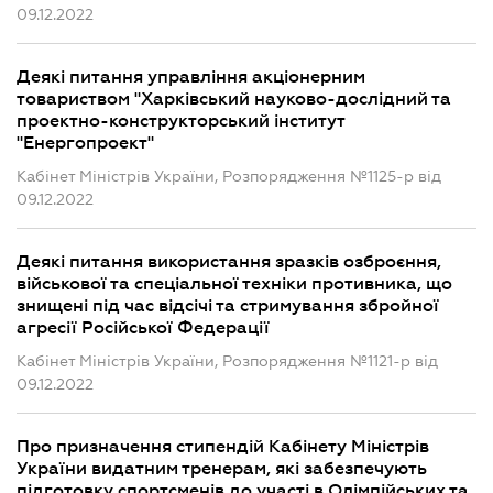
09.12.2022
Деякі питання управління акціонерним
товариством "Харківський науково-дослідний та
проектно-конструкторський інститут
"Енергопроект"
Кабінет Міністрів України, Розпорядження №1125-р від
09.12.2022
Деякі питання використання зразків озброєння,
військової та спеціальної техніки противника, що
знищені під час відсічі та стримування збройної
агресії Російської Федерації
Кабінет Міністрів України, Розпорядження №1121-р від
09.12.2022
Про призначення стипендій Кабінету Міністрів
України видатним тренерам, які забезпечують
підготовку спортсменів до участі в Олімпійських та