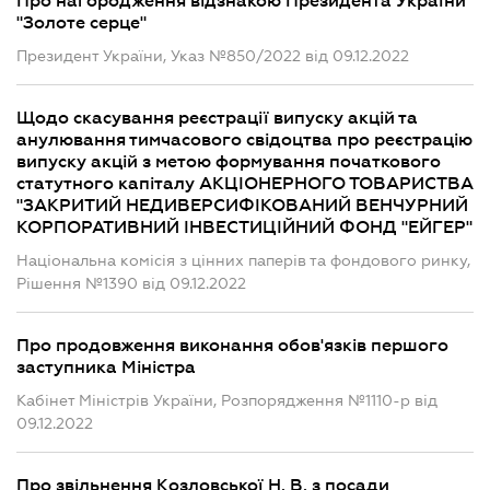
Про нагородження відзнакою Президента України
"Золоте серце"
Президент України, Указ №850/2022 від 09.12.2022
Щодо скасування реєстрації випуску акцій та
анулювання тимчасового свідоцтва про реєстрацію
випуску акцій з метою формування початкового
статутного капіталу АКЦІОНЕРНОГО ТОВАРИСТВА
"ЗАКРИТИЙ НЕДИВЕРСИФІКОВАНИЙ ВЕНЧУРНИЙ
КОРПОРАТИВНИЙ ІНВЕСТИЦІЙНИЙ ФОНД "ЕЙГЕР"
Національна комісія з цінних паперів та фондового ринку,
Рішення №1390 від 09.12.2022
Про продовження виконання обов'язків першого
заступника Міністра
Кабінет Міністрів України, Розпорядження №1110-р від
09.12.2022
Про звільнення Козловської Н. В. з посади