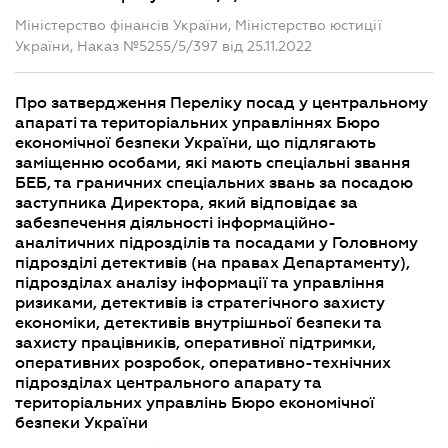
Міністерство фінансів України, Міністерство юстиції
України, Наказ №5255/5/397 від 25.11.2022
Про затвердження Переліку посад у центральному
апараті та територіальних управліннях Бюро
економічної безпеки України, що підлягають
заміщенню особами, які мають спеціальні звання
БЕБ, та граничних спеціальних звань за посадою
заступника Директора, який відповідає за
забезпечення діяльності інформаційно-
аналітичних підрозділів та посадами у Головному
підрозділі детективів (на правах Департаменту),
підрозділах аналізу інформації та управління
ризиками, детективів із стратегічного захисту
економіки, детективів внутрішньої безпеки та
захисту працівників, оперативної підтримки,
оперативних розробок, оперативно-технічних
підрозділах центрального апарату та
територіальних управлінь Бюро економічної
безпеки України