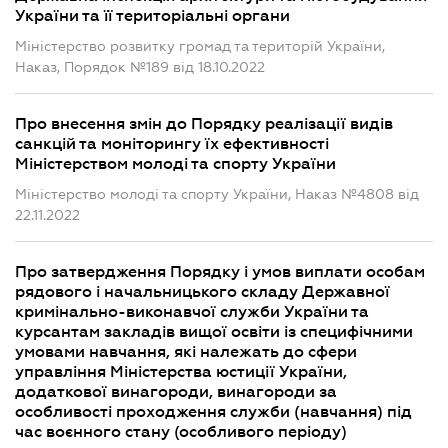
України та її територіальні органи
Міністерство розвитку громад та територій України,
Наказ, Порядок №189 від 18.10.2022
Про внесення змін до Порядку реалізації видів
санкцій та моніторингу їх ефективності
Міністерством молоді та спорту України
Міністерство молоді та спорту України, Наказ №4808 від
22.11.2022
Про затвердження Порядку і умов виплати особам
рядового і начальницького складу Державної
кримінально-виконавчої служби України та
курсантам закладів вищої освіти із специфічними
умовами навчання, які належать до сфери
управління Міністерства юстиції України,
додаткової винагороди, винагороди за
особливості проходження служби (навчання) під
час воєнного стану (особливого періоду)