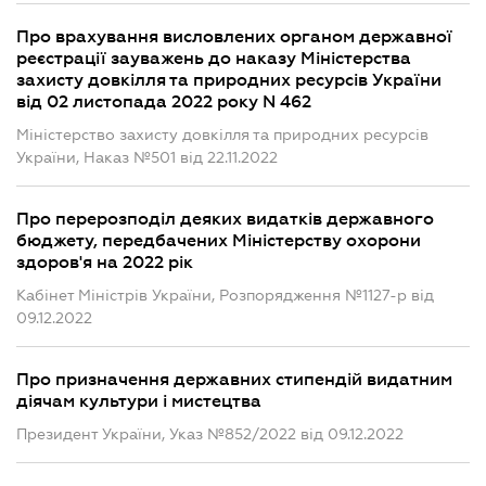
Про врахування висловлених органом державної
реєстрації зауважень до наказу Міністерства
захисту довкілля та природних ресурсів України
від 02 листопада 2022 року N 462
Міністерство захисту довкілля та природних ресурсів
України, Наказ №501 від 22.11.2022
Про перерозподіл деяких видатків державного
бюджету, передбачених Міністерству охорони
здоров'я на 2022 рік
Кабінет Міністрів України, Розпорядження №1127-р від
09.12.2022
Про призначення державних стипендій видатним
діячам культури і мистецтва
Президент України, Указ №852/2022 від 09.12.2022