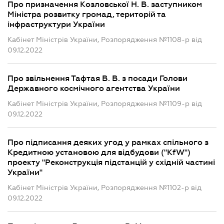
Про призначення Козловської Н. В. заступником
Міністра розвитку громад, територій та
інфраструктури України
Кабінет Міністрів України, Розпорядження №1108-р від
09.12.2022
Про звільнення Тафтая В. В. з посади Голови
Державного космічного агентства України
Кабінет Міністрів України, Розпорядження №1109-р від
09.12.2022
Про підписання деяких угод у рамках спільного з
Кредитною установою для відбудови ("KfW")
проекту "Реконструкція підстанцій у східній частині
України"
Кабінет Міністрів України, Розпорядження №1102-р від
09.12.2022