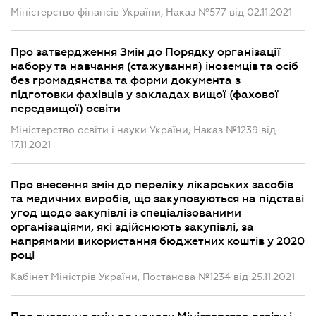
Міністерство фінансів України, Наказ №577 від 02.11.2021
Про затвердження Змін до Порядку організації
набору та навчання (стажування) іноземців та осіб
без громадянства та форми документа з
підготовки фахівців у закладах вищої (фахової
передвищої) освіти
Міністерство освіти і науки України, Наказ №1239 від
17.11.2021
Про внесення змін до переліку лікарських засобів
та медичних виробів, що закуповуються на підставі
угод щодо закупівлі із спеціалізованими
організаціями, які здійснюють закупівлі, за
напрямами використання бюджетних коштів у 2020
році
Кабінет Міністрів України, Постанова №1234 від 25.11.2021