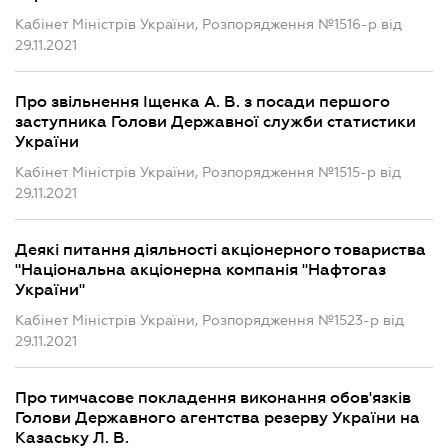
Кабінет Міністрів України, Розпорядження №1516-р від
29.11.2021
Про звільнення Іщенка А. В. з посади першого
заступника Голови Державної служби статистики
України
Кабінет Міністрів України, Розпорядження №1515-р від
29.11.2021
Деякі питання діяльності акціонерного товариства
"Національна акціонерна компанія "Нафтогаз
України"
Кабінет Міністрів України, Розпорядження №1523-р від
29.11.2021
Про тимчасове покладення виконання обов'язків
Голови Державного агентства резерву України на
Казаську Л. В.