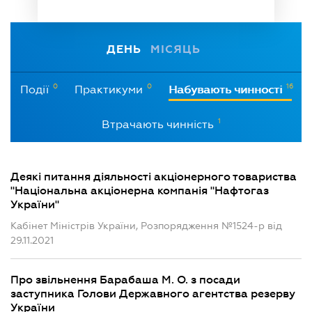
ДЕНЬ
МІСЯЦЬ
0
0
16
Події
Практикуми
Набувають чинності
1
Втрачають чинність
Деякі питання діяльності акціонерного товариства
"Національна акціонерна компанія "Нафтогаз
України"
Кабінет Міністрів України, Розпорядження №1524-р від
29.11.2021
Про звільнення Барабаша М. О. з посади
заступника Голови Державного агентства резерву
України