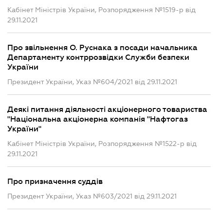
Кабінет Міністрів України, Розпорядження №1519-р від
29.11.2021
Про звільнення О. Руснака з посади начальника
Департаменту контррозвідки Служби безпеки
України
Президент України, Указ №604/2021 від 29.11.2021
Деякі питання діяльності акціонерного товариства
"Національна акціонерна компанія "Нафтогаз
України"
Кабінет Міністрів України, Розпорядження №1522-р від
29.11.2021
Про призначення суддів
Президент України, Указ №603/2021 від 29.11.2021