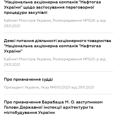
"Національна акціонерна компанія "Нафтогаз
України" щодо застосування переговорної
процедури закупівлі
Кабінет Міністрів України, Розпорядження №1526-р від
29.11.2021
Деякі питання діяльності акціонерного товариства
"Національна акціонерна компанія "Нафтогаз
України"
Кабінет Міністрів України, Розпорядження №1525-р від
29.11.2021
Про призначення судді
Президент України, Указ №601/2021 від 29.11.2021
Про призначення Барабаша М. О. заступником
Голови Державної інспекції архітектури та
містобудування України