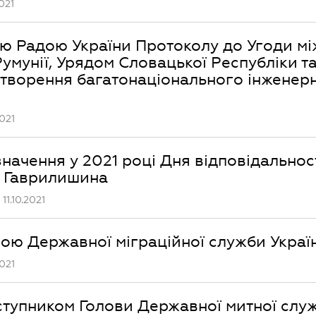
021
ю Радою України Протоколу до Угоди мі
умунії, Урядом Словацької Республіки т
 створення багатонаціонального інженер
021
начення у 2021 році Дня відповідальнос
а Гаврилишина
1.10.2021
ою Державної міграційної служби Украї
021
ступником Голови Державної митної слу