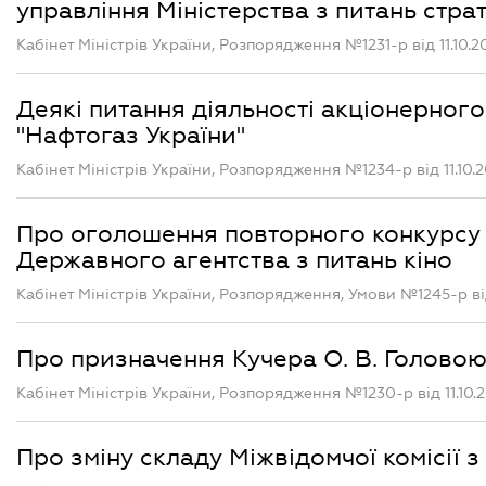
управління Міністерства з питань стра
Кабінет Міністрів України, Розпорядження №1231-р від 11.10.2
Деякі питання діяльності акціонерног
"Нафтогаз України"
Кабінет Міністрів України, Розпорядження №1234-р від 11.10.2
Про оголошення повторного конкурсу 
Державного агентства з питань кіно
Кабінет Міністрів України, Розпорядження, Умови №1245-р від 
Про призначення Кучера О. В. Головою
Кабінет Міністрів України, Розпорядження №1230-р від 11.10.
Про зміну складу Міжвідомчої комісії з