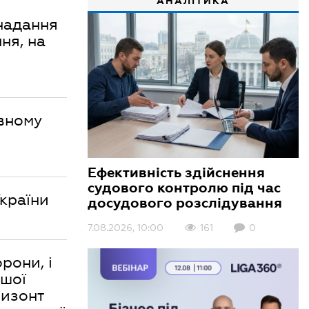
АНАЛІТИКА
 надання
ня, на
вному
Ефективність здійснення
судового контролю під час
України
досудового розслідування
7.08.2026, 10:00
161
0
рони, і
ншої
ризонт