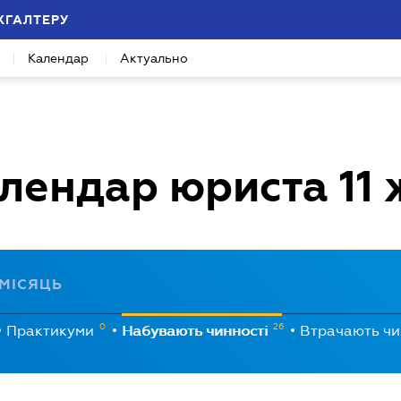
ХГАЛТЕРУ
Календар
Актуально
лендар юриста
11
МІСЯЦЬ
0
26
Практикуми
Набувають чинності
Втрачають чи