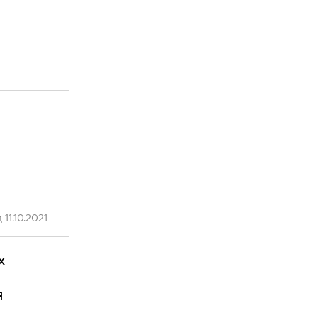
1.10.2021
х
я