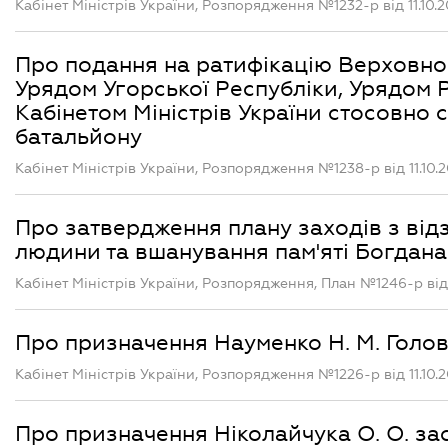
Кабінет Міністрів України, Розпорядження №1232-р від 11.10.2
Про подання на ратифікацію Верховно
Урядом Угорської Республіки, Урядом Р
Кабінетом Міністрів України стосовно
батальйону
Кабінет Міністрів України, Розпорядження №1238-р від 11.10.2
Про затвердження плану заходів з відз
людини та вшанування пам'яті Богдан
Кабінет Міністрів України, Розпорядження, План №1246-р від 1
Про призначення Науменко Н. М. Голов
Кабінет Міністрів України, Розпорядження №1226-р від 11.10.2
Про призначення Ніколайчука О. О. за