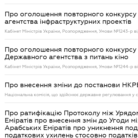
Про оголошення повторного конкурсу 
агентства інфраструктурних проектів
Кабінет Міністрів України, Розпорядження, Умови №1243-р від 
Про оголошення повторного конкурсу 
Державного агентства з питань кіно
Кабінет Міністрів України, Розпорядження, Умови №1244-р від
Про внесення зміни до постанови НКРЕ
Національна комісія, що здійснює державне регулювання у сф
Про ратифікацію Протоколу між Урядом
Еміратів про внесення змін до Угоди м
Арабських Еміратів про уникнення по
податкових ухилень стосовно податків 