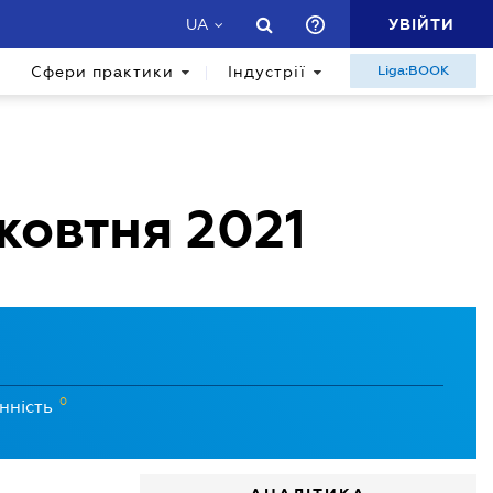
УВІЙТИ
UA
Сфери практики
Індустрії
Liga:BOOK
 жовтня 2021
0
нність