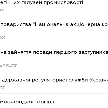
тегічних галузей промисловості
021
о товариства "Національна акціонерна к
021
на зайняття посади першого заступника
11.10.2021
 Державної регуляторної служби Україн
2021
 міжнародної торгівлі