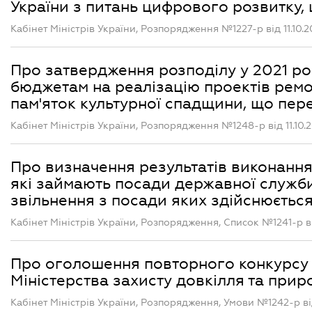
України з питань цифрового розвитку,
Кабінет Міністрів України, Розпорядження №1227-р від 11.10.2
Про затвердження розподілу у 2021 ро
бюджетам на реалізацію проектів ремо
пам'яток культурної спадщини, що пер
Кабінет Міністрів України, Розпорядження №1248-р від 11.10.
Про визначення результатів виконанн
які займають посади державної служби 
звільнення з посади яких здійснюється
Кабінет Міністрів України, Розпорядження, Список №1241-р від
Про оголошення повторного конкурсу 
Міністерства захисту довкілля та прир
Кабінет Міністрів України, Розпорядження, Умови №1242-р від 