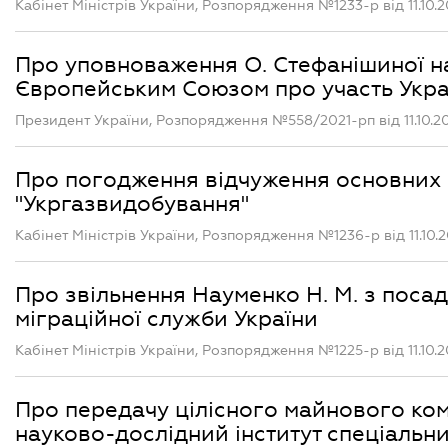
Кабінет Міністрів України, Розпорядження №1233-р від 11.10.2
Про уповноваження О. Стефанішиної на
Європейським Союзом про участь Украї
Президент України, Розпорядження №558/2021-рп від 11.10.2
Про погодження відчуження основних 
"Укргазвидобування"
Кабінет Міністрів України, Розпорядження №1236-р від 11.10.2
Про звільнення Науменко Н. М. з поса
міграційної служби України
Кабінет Міністрів України, Розпорядження №1225-р від 11.10.2
Про передачу цілісного майнового ко
науково-дослідний інститут спеціальни