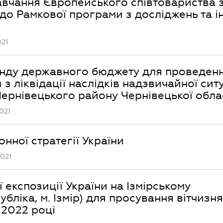
навчання Європейського співтовариства 
й до Рамкової програми з досліджень та і
021
онду державного бюджету для проведен
 ліквідації наслідків надзвичайної ситу
 Чернівецького району Чернівецької обла
021
ної стратегії України
2021
експозиції України на Ізмірському
ліка, м. Ізмір) для просування вітчизн
 2022 році