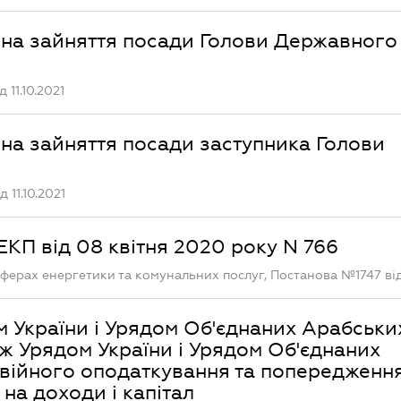
на зайняття посади Голови Державного
11.10.2021
на зайняття посади заступника Голови
 11.10.2021
КП від 08 квітня 2020 року N 766
ерах енергетики та комунальних послуг, Постанова №1747 від 1
 України і Урядом Об'єднаних Арабськи
іж Урядом України і Урядом Об'єднаних
двійного оподаткування та попередженн
на доходи і капітал