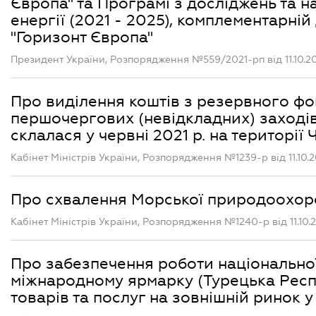
Європа" та Програмі з досліджень та 
енергії (2021 - 2025), комплементарні
"Горизонт Європа"
Президент України, Розпорядження №559/2021-рп від 11.10.2
Про виділення коштів з резервного ф
першочергових (невідкладних) заходів з
склалася у червні 2021 р. на території
Кабінет Міністрів України, Розпорядження №1239-р від 11.10.2
Про схвалення Морської природоохорон
Кабінет Міністрів України, Розпорядження №1240-р від 11.10.
Про забезпечення роботи національної 
міжнародному ярмарку (Турецька Респуб
товарів та послуг на зовнішній ринок у