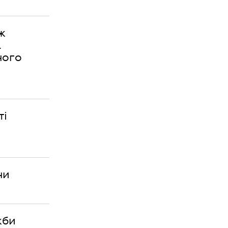
ж
а
ного
ті
ни
жби