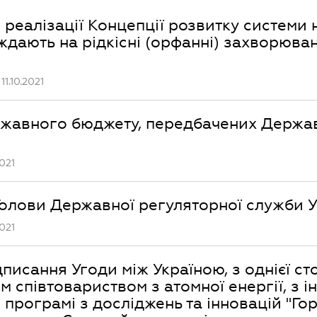
реалізації Концепції розвитку системи
ждають на рідкісні (орфанні) захворюван
1.10.2021
ержавного бюджету, передбачених Держа
021
 Голови Державної регуляторної служби 
021
исання Угоди між Україною, з однієї сто
співтовариством з атомної енергії, з і
 програмі з досліджень та інновацій "Го