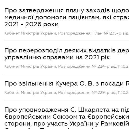
Про затвердження плану заходів щодо 
медичної допомоги пацієнтам, які стра
2021 - 2026 роки
Кабінет Міністрів України, Розпорядження, План №1235-р від 1
Про перерозподіл деяких видатків д
управлінню справами на 2021 рік
Кабінет Міністрів України, Розпорядження №1224-р від 11.10.2
Про звільнення Кучера О. В. з посади
Кабінет Міністрів України, Розпорядження №1229-р від 11.10.2
Про уповноваження С. Шкарлета на підп
Європейським Союзом та Європейським 
сторони, про участь України у Рамковій