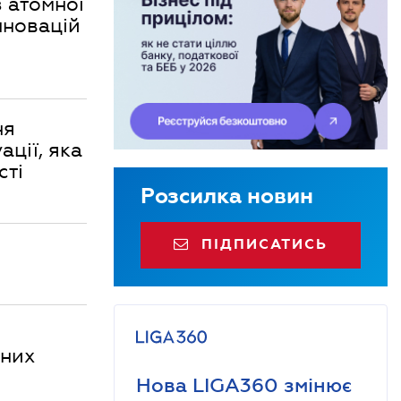
з атомної
нновацій
ня
ації, яка
сті
Розсилка новин
ПІДПИСАТИСЬ
яних
Нова LIGA360 змінює