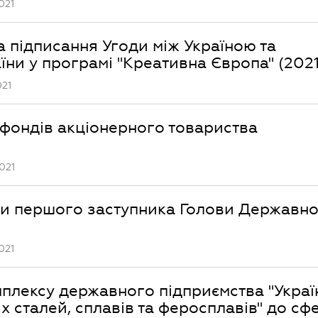
021
 підписання Угоди між Україною та
ни у програмі "Креативна Європа" (2021
021
фондів акціонерного товариства
021
ди першого заступника Голови Державно
021
мплексу державного підприємства "Украї
х сталей, сплавів та феросплавів" до сф