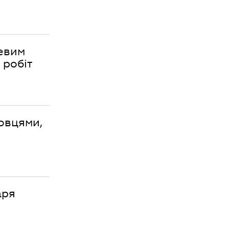
цевим
 робіт
овцями,
аря