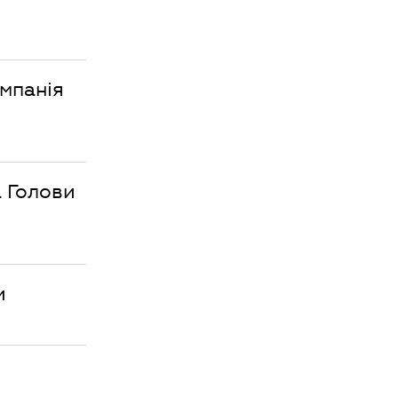
омпанія
 Голови
и