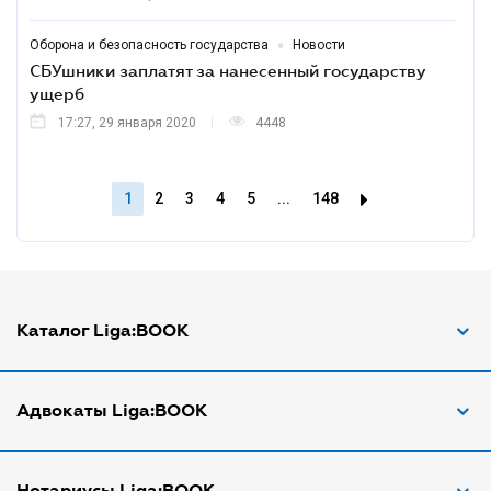
•
Оборона и безопасность государства
Новости
СБУшники заплатят за нанесенный государству
ущерб
17:27, 29 января 2020
4448
1
2
3
4
5
...
148
Каталог Liga:BOOK
Адвокат по ДТП
Адвокаты Liga:BOOK
Адвокат по трудовым спорам
Апостиль документов
Адвокаты в Виннице
Нотариусы Liga:BOOK