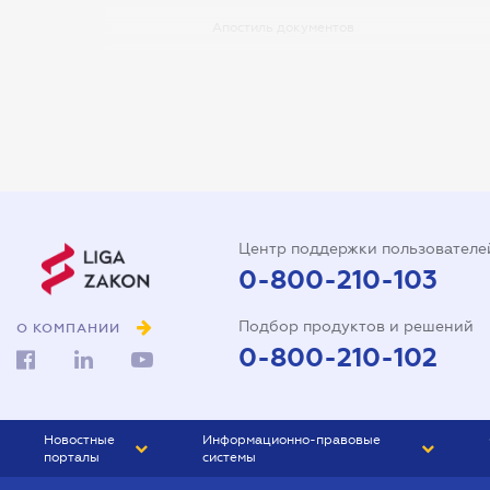
Апостиль документов
Арбитражный управляющий
Аудитор
Виписка з ЕДР
Государственная регистрация
Дарственная на квартиру
Центр поддержки пользователе
Доверенность на автомобиль
0-800-210-103
Доверенность на
Подбор продуктов и решений
представление интересов в
О КОМПАНИИ
суде
0-800-210-102
Доверенность на
распоряжение имуществом
Новостные
Информационно-правовые
Доверенность на регистрацию
порталы
системы
юридического лица