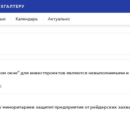
УХГАЛТЕРУ
вью
Календарь
Актуально
ном окне" для инвестпроектов являются невыполнимыми и
6
у миноритариев защитит предприятия от рейдерских захв