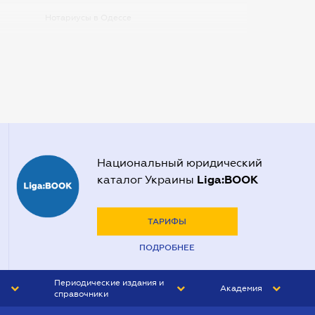
Нотариусы в Одессе
Нотариусы в Запорожье
Нотариусы в Киеве
Нотариусы в Полтаве
Нотариусы в Харькове
Нотариусы в Херсоне
Национальный юридический
Liga:BOOK
каталог Украины
ТАРИФЫ
ПОДРОБНЕЕ
Периодические издания и
Академия
справочники