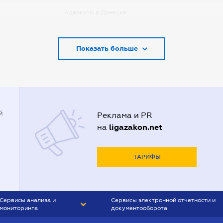
Адвокаты в Донецке
Адвокаты в Запорожье
Показать больше
Адвокаты в Киеве
Адвокаты в Кривом Роге
Адвокаты в Луцке
Адвокаты в Одессе
й
Реклама и PR
Адвокаты в Полтаве
ligazakon.net
на
Адвокаты в Харькове
Адвокаты во Львове
ТАРИФЫ
Сервисы анализа и
Сервисы электронной отчетности и
мониторинга
документооборота