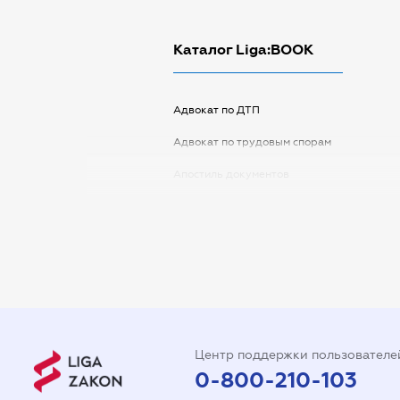
Каталог Liga:BOOK
Адвокат по ДТП
Адвокат по трудовым спорам
Апостиль документов
Арбитражный управляющий
Аудитор
Виписка з ЕДР
Государственная регистрация
Дарственная на квартиру
Центр поддержки пользователе
Доверенность на автомобиль
0-800-210-103
Доверенность на