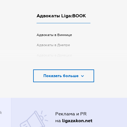
Адвокаты Liga:BOOK
Адвокаты в Виннице
Адвокаты в Днепре
Адвокаты в Донецке
Адвокаты в Запорожье
Показать больше
Адвокаты в Киеве
Адвокаты в Кривом Роге
Адвокаты в Луцке
Адвокаты в Одессе
й
Реклама и PR
Адвокаты в Полтаве
ligazakon.net
на
Адвокаты в Харькове