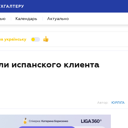
УХГАЛТЕРУ
вью
Календарь
Актуально
а українську
ли испанского клиента
Автор:
ЮРЛІГА