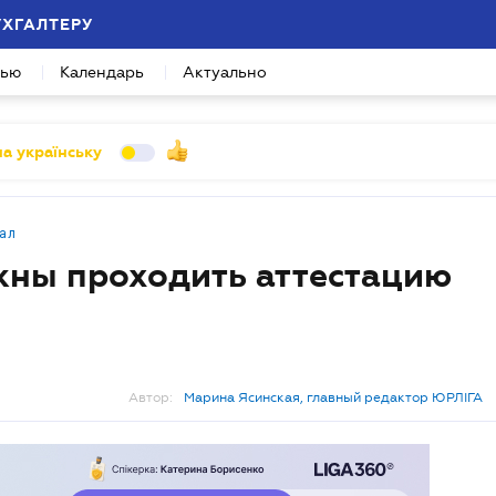
УХГАЛТЕРУ
вью
Календарь
Актуально
а українську
ал
жны проходить аттестацию
Автор:
Марина Ясинская, главный редактор ЮРЛІГА