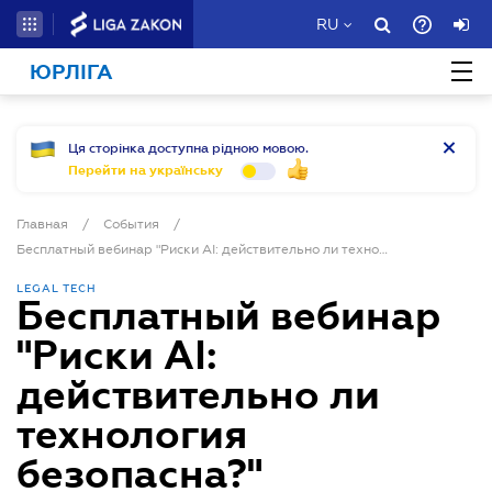
RU
ЮРЛІГА
Ця сторінка доступна рідною мовою.
Перейти на українську
Главная
/
События
/
Бесплатный вебинар "Риски AI: действительно ли технология безопасна?"
LEGAL TECH
Бесплатный вебинар
"Риски AI:
действительно ли
технология
безопасна?"