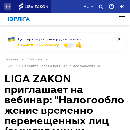
RU
ЮРЛІГА
Ця сторінка доступна рідною мовою.
Перейти на українську
Главная
/
События
/
LIGA ZAKON приглашает на вебинар: "Налогообложение временно перемещенных лиц (вынужденных мигрантов)"
LIGA ZAKON
приглашает на
вебинар: "Налогообло
жение временно
перемещенных лиц