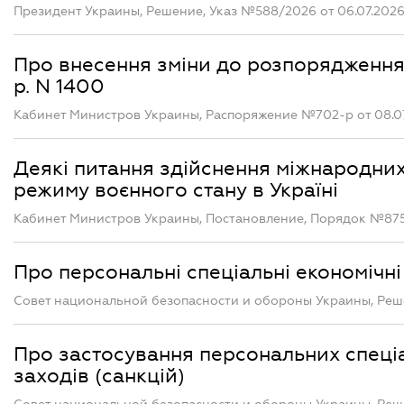
Президент Украины, Решение, Указ №588/2026 от 06.07.202
Про внесення зміни до розпорядження К
р. N 1400
Кабинет Министров Украины, Распоряжение №702-р от 08.0
Деякі питання здійснення міжнародних
режиму воєнного стану в Україні
Кабинет Министров Украины, Постановление, Порядок №875 
Про персональні спеціальні економічні 
Совет национальной безопасности и обороны Украины, Реше
Про застосування персональних спеці
заходів (санкцій)