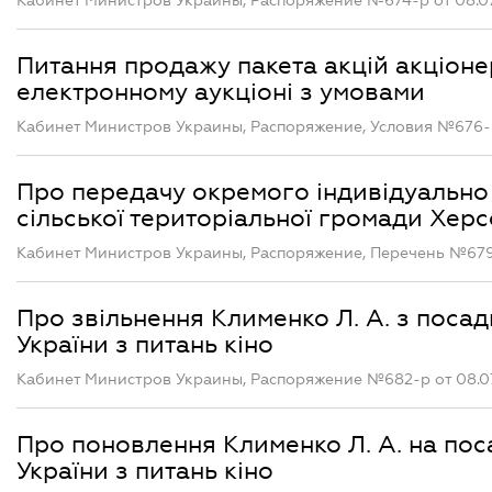
Кабинет Министров Украины, Распоряжение №674-р от 08.0
Питання продажу пакета акцій акціоне
електронному аукціоні з умовами
Кабинет Министров Украины, Распоряжение, Условия №676-р
Про передачу окремого індивідуально 
сільської територіальної громади Хер
Кабинет Министров Украины, Распоряжение, Перечень №679-
Про звільнення Клименко Л. А. з поса
України з питань кіно
Кабинет Министров Украины, Распоряжение №682-р от 08.0
Про поновлення Клименко Л. А. на пос
України з питань кіно