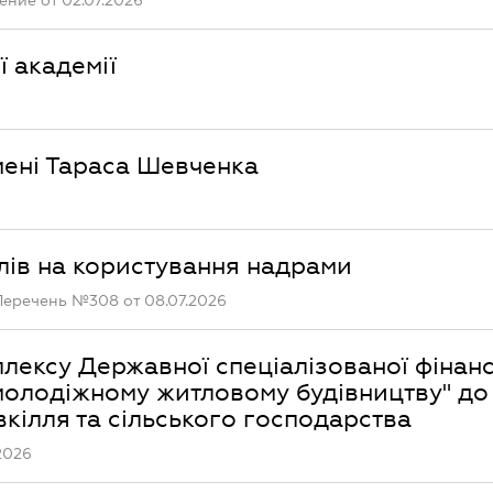
ние от 02.07.2026
 академії
імені Тараса Шевченка
лів на користування надрами
Перечень №308 от 08.07.2026
лексу Державної спеціалізованої фінан
олодіжному житловому будівництву" до
вкілля та сільського господарства
2026