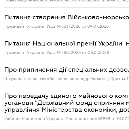
Совет национальной безопасности и обороны Украины, Реше
Питання створення Військово-морської
Президент Украины, Указ №583/2026 от 04.07.2026
Питання Національної премії України 
Президент Украины, Указ №586/2026 от 06.07.2026
Про припинення дії спеціальних дозво
Государственная служба геологии и недр Украины, Приказ, 
Про передачу єдиного майнового комп
установи "Державний фонд сприяння м
управління Міністерства економіки, до
Кабинет Министров Украины, Постановление №858 от 01.07.