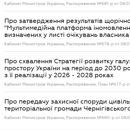
Кабинет Министров Украины, Распоряжение №681-р от 08.07
Про затвердження результатів щорічн
"Мультимедійна платформа іномовлення
визначених у листі очікувань власника
Кабинет Министров Украины, Распоряжение №678-р от 08.0
Про схвалення Стратегії розвитку галуз
простору України на період до 2030 р
з її реалізації у 2026 - 2028 роках
Кабинет Министров Украины, Распоряжение, План №677-р от
Про передачу захисної споруди цивіль
територіальної громади Чернігівського
Кабинет Министров Украины, Распоряжение №680-р от 08.0