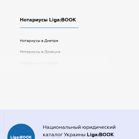
Нотариусы Liga:BOOK
Нотариусы в Днепре
Нотариусы в Донецке
Нотариусы в Одессе
Нотариусы в Запорожье
Нотариусы в Киеве
Нотариусы в Полтаве
Нотариусы в Харькове
Нотариусы в Херсоне
Национальный юридический
Liga:BOOK
каталог Украины