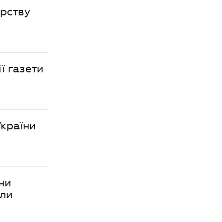
ерству
ї газети
України
ни
али