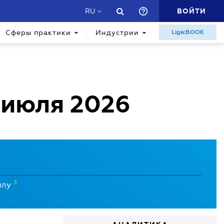
ВОЙТИ
RU
Сферы практики
Индустрии
Liga:BOOK
 июля 2026
3
илу