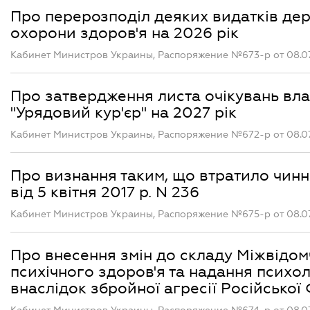
Про перерозподіл деяких видатків де
охорони здоров'я на 2026 рік
Кабинет Министров Украины, Распоряжение №673-р от 08.0
Про затвердження листа очікувань вла
"Урядовий кур'єр" на 2027 рік
Кабинет Министров Украины, Распоряжение №672-р от 08.0
Про визнання таким, що втратило чинні
від 5 квітня 2017 р. N 236
Кабинет Министров Украины, Распоряжение №675-р от 08.0
Про внесення змін до складу Міжвідом
психічного здоров'я та надання психо
внаслідок збройної агресії Російської