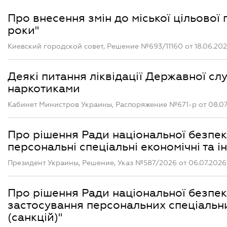
Про внесення змін до міської цільової 
роки"
Киевский городской совет, Решение №693/11160 от 18.06.20
Деякі питання ліквідації Державної сл
наркотиками
Кабинет Министров Украины, Распоряжение №671-р от 08.07
Про рішення Ради національної безпеки
персональні спеціальні економічні та і
Президент Украины, Решение, Указ №587/2026 от 06.07.2026
Про рішення Ради національної безпеки
застосування персональних спеціальни
(санкцій)"