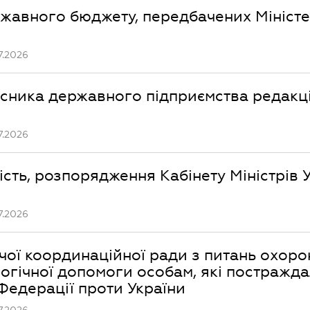
ржавного бюджету, передбачених Мініст
7.2026
сника державного підприємства редакці
7.2026
сть, розпорядження Кабінету Міністрів 
7.2026
чої координаційної ради з питань охоро
логічної допомоги особам, які постражд
 Федерації проти України