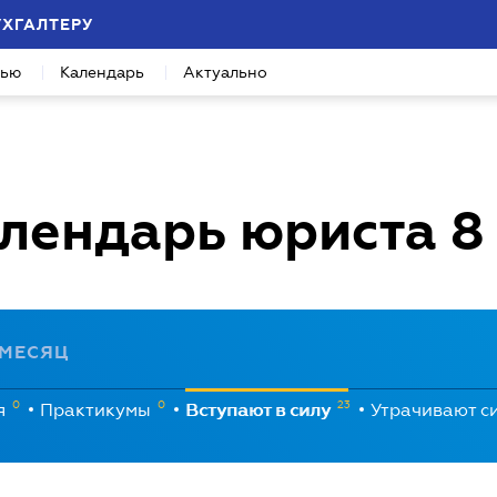
УХГАЛТЕРУ
вью
Календарь
Актуально
лендарь юриста
8
МЕСЯЦ
0
0
23
я
Практикумы
Вступают в силу
Утрачивают с