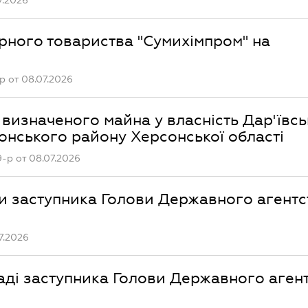
7.2026
рного товариства "Сумихімпром" на
 от 08.07.2026
визначеного майна у власність Дар'ївсь
сонського району Херсонської області
р от 08.07.2026
ди заступника Голови Державного агентс
7.2026
аді заступника Голови Державного аген