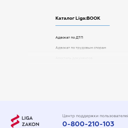
Каталог Liga:BOOK
Адвокат по ДТП
Адвокат по трудовым спорам
Апостиль документов
Арбитражный управляющий
Аудитор
Виписка з ЕДР
Государственная регистрация
Дарственная на квартиру
Центр поддержки пользователе
Доверенность на автомобиль
0-800-210-103