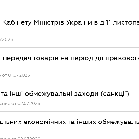
6
абінету Міністрів України від 11 листо
7.2026
 передач товарів на період дії правовог
от 01.07.2026
та інші обмежувальні заходи (санкції)
ние от 02.07.2026
альних економічних та інших обмежувал