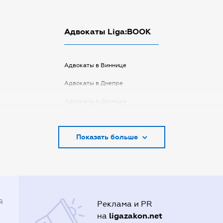
Адвокаты Liga:BOOK
Адвокаты в Виннице
Адвокаты в Днепре
Адвокаты в Донецке
Адвокаты в Запорожье
Показать больше
Адвокаты в Киеве
Адвокаты в Кривом Роге
Адвокаты в Луцке
Адвокаты в Одессе
й
Реклама и PR
Адвокаты в Полтаве
ligazakon.net
на