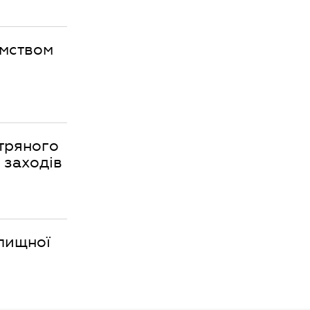
ємством
ітряного
 заходів
елищної