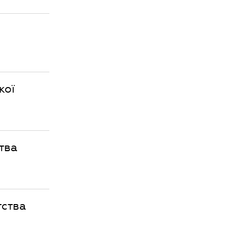
кої
тва
тства