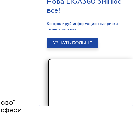
Нова LIGA360 змінює
все!
Контролируй информационные риски
своей компании
УЗНАТЬ БОЛЬШЕ
сової
 сфери