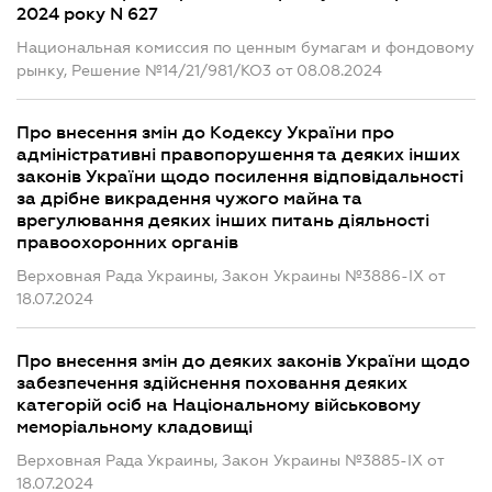
2024 року N 627
Национальная комиссия по ценным бумагам и фондовому
рынку, Решение №14/21/981/КО3 от 08.08.2024
Про внесення змін до Кодексу України про
адміністративні правопорушення та деяких інших
законів України щодо посилення відповідальності
за дрібне викрадення чужого майна та
врегулювання деяких інших питань діяльності
правоохоронних органів
Верховная Рада Украины, Закон Украины №3886-IX от
18.07.2024
Про внесення змін до деяких законів України щодо
забезпечення здійснення поховання деяких
категорій осіб на Національному військовому
меморіальному кладовищі
Верховная Рада Украины, Закон Украины №3885-IX от
18.07.2024