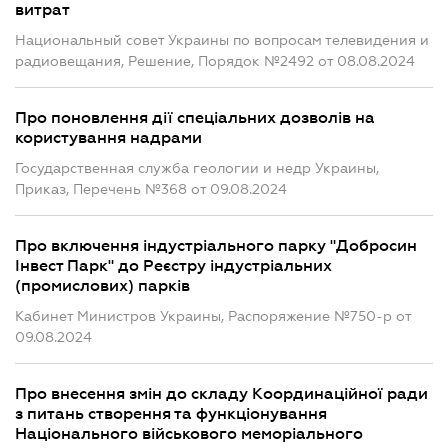
витрат
Национальный совет Украины по вопросам телевидения и
радиовещания, Решение, Порядок №2492 от 08.08.2024
Про поновлення дії спеціальних дозволів на
користування надрами
Государственная служба геологии и недр Украины,
Приказ, Перечень №368 от 09.08.2024
Про включення індустріального парку "Добросин
Інвест Парк" до Реєстру індустріальних
(промислових) парків
Кабинет Министров Украины, Распоряжение №750-р от
09.08.2024
Про внесення змін до складу Координаційної ради
з питань створення та функціонування
Національного військового меморіального