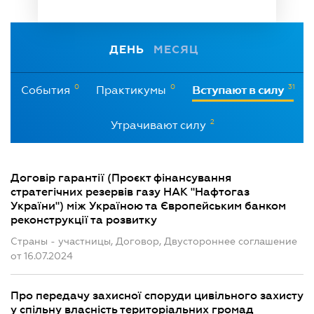
ДЕНЬ
МЕСЯЦ
0
0
31
События
Практикумы
Вступают в силу
2
Утрачивают силу
Договір гарантії (Проєкт фінансування
стратегічних резервів газу НАК "Нафтогаз
України") між Україною та Європейським банком
реконструкції та розвитку
Страны - участницы, Договор, Двустороннее соглашение
от 16.07.2024
Про передачу захисної споруди цивільного захисту
у спільну власність територіальних громад