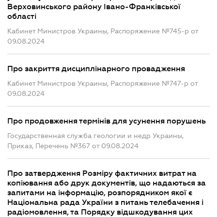
Верховинського району Івано-Франківської
області
Кабинет Министров Украины, Распоряжение №745-р от
09.08.2024
Про закриття дисциплінарного провадження
Кабинет Министров Украины, Распоряжение №747-р от
09.08.2024
Про продовження термінів для усунення порушень
Государственная служба геологии и недр Украины,
Приказ, Перечень №367 от 09.08.2024
Про затвердження Розміру фактичних витрат на
копіювання або друк документів, що надаються за
запитами на інформацію, розпорядником якої є
Національна рада України з питань телебачення і
радіомовлення, та Порядку відшкодування цих