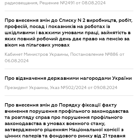
радиовещания, Решение №2491 от 08.08.2024
Про внесення змін до Списку N 2 виробництв, робіт,
професій, посад і показників на роботах із
шкідливими і важкими умовами праці, зайнятість в
яких повний робочий день дає право на пенсію за
віком на пільгових умовах
Кабинет Министров Украины, Постановление №886 от
06.08.2024
Про відзначення державними нагородами України
Президент Украины, Указ №502/2024 от 09.08.2024
Про внесення змін до Порядку фіксації факту
вчинення порушення профільного законодавства
та розгляду справ про порушення профільного
законодавства в умовах воєнного стану,
затвердженого рішенням Національної комісії з
цінних паперів та фондового ринку від 21 травня