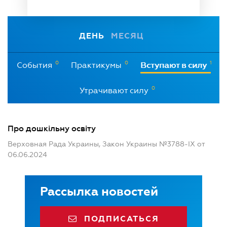
ДЕНЬ
МЕСЯЦ
0
0
1
События
Практикумы
Вступают в силу
0
Утрачивают силу
Про дошкільну освіту
Верховная Рада Украины, Закон Украины №3788-IX от
06.06.2024
Рассылка новостей
ПОДПИСАТЬСЯ