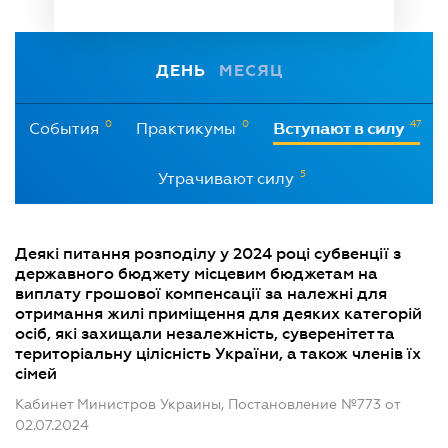
ДЕНЬ
МЕСЯЦ
0
0
47
События
Практикумы
Вступают в силу
5
Утрачивают силу
Деякі питання розподілу у 2024 році субвенції з
державного бюджету місцевим бюджетам на
виплату грошової компенсації за належні для
отримання жилі приміщення для деяких категорій
осіб, які захищали незалежність, суверенітет та
територіальну цілісність України, а також членів їх
сімей
Кабинет Министров Украины, Постановление №773 от
02.07.2024