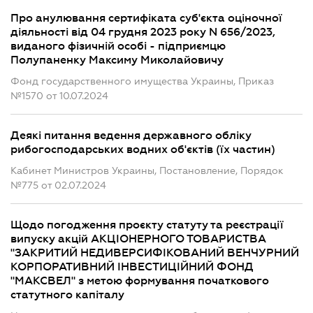
Про анулювання сертифіката суб'єкта оціночної
діяльності від 04 грудня 2023 року N 656/2023,
виданого фізичній особі - підприємцю
Полупаненку Максиму Миколайовичу
Фонд государственного имущества Украины, Приказ
№1570 от 10.07.2024
Деякі питання ведення державного обліку
рибогосподарських водних об'єктів (їх частин)
Кабинет Министров Украины, Постановление, Порядок
№775 от 02.07.2024
Щодо погодження проєкту статуту та реєстрації
випуску акцій АКЦІОНЕРНОГО ТОВАРИСТВА
"ЗАКРИТИЙ НЕДИВЕРСИФІКОВАНИЙ ВЕНЧУРНИЙ
КОРПОРАТИВНИЙ ІНВЕСТИЦІЙНИЙ ФОНД
"МАКСВЕЛ" з метою формування початкового
статутного капіталу