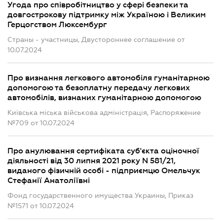
Угода про співробітництво у сфері безпеки та
довгострокову підтримку між Україною і Великим
Герцогством Люксембург
Страны - участницы, Двустороннее соглашение от
10.07.2024
Про визнання легкового автомобіля гуманітарною
допомогою та безоплатну передачу легкових
автомобілів, визнаних гуманітарною допомогою
Київська міська військова адміністрація, Распоряжение
№709 от 10.07.2024
Про анулювання сертифіката суб'єкта оціночної
діяльності від 30 липня 2021 року N 581/21,
виданого фізичній особі - підприємцю Омельчук
Стефанії Анатоліївні
Фонд государственного имущества Украины, Приказ
№1571 от 10.07.2024