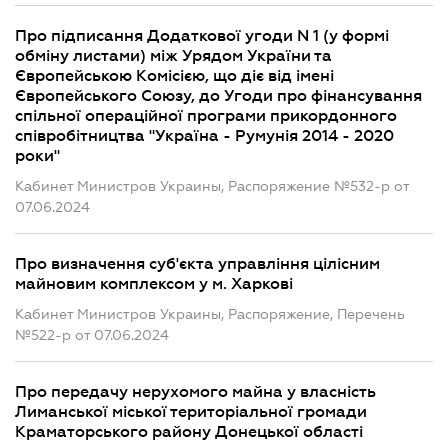
Про підписання Додаткової угоди N 1 (у формі
обміну листами) між Урядом України та
Європейською Комісією, що діє від імені
Європейського Союзу, до Угоди про фінансування
спільної операційної програми прикордонного
співробітництва "Україна - Румунія 2014 - 2020
роки"
Кабинет Министров Украины, Распоряжение №532-р от
07.06.2024
Про визначення суб'єкта управління цілісним
майновим комплексом у м. Харкові
Кабинет Министров Украины, Распоряжение, Перечень
№522-р от 07.06.2024
Про передачу нерухомого майна у власність
Лиманської міської територіальної громади
Краматорського району Донецької області