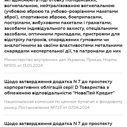
які здійснюють підготовку поліцейських,
вогнепальною, нейтралізованою вогнепальною
(учбовою зброєю та учбово-розрізними макетами
зброї), спортивною зброєю, боєприпасами,
пострілами, вибуховими пакетами і гранатами,
засобами індивідуального захисту, спеціальними
засобами, оптичними приладами, пристроями для
відстрілу патронів, споряджених гумовими чи
аналогічними за своїми властивостями метальними
снарядами несмертельної дії, та патронами до них
Министерство внутренних дел Украины, Приказ, Нормы
№305 от 13.05.2024
Щодо затвердження додатка N 7 до проспекту
корпоративних облігацій серії D Товариства з
обмеженою відповідальністю "НоваПей Кредит"
Национальная комиссия по ценным бумагам и фондовому
рынку, Постановление №723 от 07.06.2024
Щодо затвердження додатка N 7 до проспекту