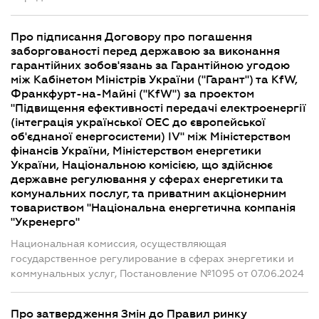
Про підписання Договору про погашення
заборгованості перед державою за виконання
гарантійних зобов'язань за Гарантійною угодою
між Кабінетом Міністрів України ("Гарант") та KfW,
Франкфурт-на-Майні ("KfW") за проектом
"Підвищення ефективності передачі електроенергії
(інтеграція української ОЕС до європейської
об'єднаної енергосистеми) IV" між Міністерством
фінансів України, Міністерством енергетики
України, Національною комісією, що здійснює
державне регулювання у сферах енергетики та
комунальних послуг, та приватним акціонерним
товариством "Національна енергетична компанія
"Укренерго"
Национальная комиссия, осуществляющая
государственное регулирование в сферах энергетики и
коммунальных услуг, Постановление №1095 от 07.06.2024
Про затвердження Змін до Правил ринку