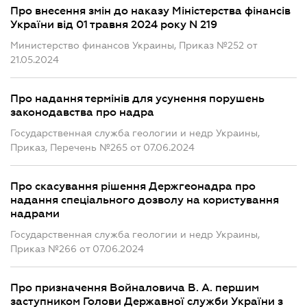
Про внесення змін до наказу Міністерства фінансів
України від 01 травня 2024 року N 219
Министерство финансов Украины, Приказ №252 от
21.05.2024
Про надання термінів для усунення порушень
законодавства про надра
Государственная служба геологии и недр Украины,
Приказ, Перечень №265 от 07.06.2024
Про скасування рішення Держгеонадра про
надання спеціального дозволу на користування
надрами
Государственная служба геологии и недр Украины,
Приказ №266 от 07.06.2024
Про призначення Войналовича В. А. першим
заступником Голови Державної служби України з