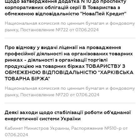
Щодо затвердження додатка N 10 до проспекту
корпоративних облігацій серії B Товариства з
обмеженою відповідальністю "НоваПей Кредит"
Национальная комиссия по ценным бумагам и фондовому
рынку, Постановление №722 от 07.06.2024
Про відмову у видачі ліцензії на провадження
професійної діяльності на організованих товарних
ринках - діяльності з організації торгівлі
продукцією на товарних біржах ТОВАРИСТВУ З
ОБМЕЖЕНОЮ ВІДПОВІДАЛЬНІСТЮ "ХАРКІВСЬКА
ТОВАРНА БІРЖА"
Национальная комиссия по ценным бумагам и фондовому
рынку, Постановление №720 от 07.06.2024
Деякі заходи щодо стабілізації роботи об'єднаної
енергетичної системи України
Кабинет Министров Украины, Распоряжение №510-р от
07.06.2024