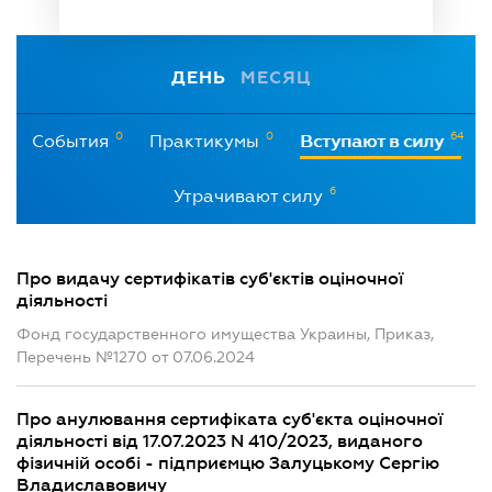
ДЕНЬ
МЕСЯЦ
0
0
64
События
Практикумы
Вступают в силу
6
Утрачивают силу
Про видачу сертифікатів суб'єктів оціночної
діяльності
Фонд государственного имущества Украины, Приказ,
Перечень №1270 от 07.06.2024
Про анулювання сертифіката суб'єкта оціночної
діяльності від 17.07.2023 N 410/2023, виданого
фізичній особі - підприємцю Залуцькому Сергію
Владиславовичу