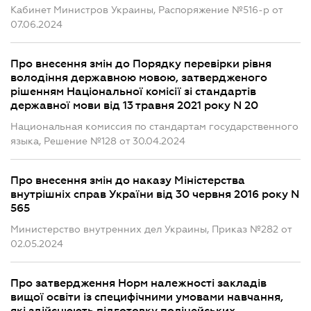
Кабинет Министров Украины, Распоряжение №516-р от
07.06.2024
Про внесення змін до Порядку перевірки рівня
володіння державною мовою, затвердженого
рішенням Національної комісії зі стандартів
державної мови від 13 травня 2021 року N 20
Национальная комиссия по стандартам государственного
языка, Решение №128 от 30.04.2024
Про внесення змін до наказу Міністерства
внутрішніх справ України від 30 червня 2016 року N
565
Министерство внутренних дел Украины, Приказ №282 от
02.05.2024
Про затвердження Норм належності закладів
вищої освіти із специфічними умовами навчання,