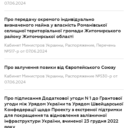
07.06.2024
Про передачу окремого індивідуально
визначеного майна у власність Романівської
селищної територіальної громади Житомирського
району Житомирської області
Кабинет Министров Украины, Распоряжение, Перечень
№517-р от 07.06.2024
Про залучення позики від Європейського Союзу
Кабинет Министров Украины, Распоряжение №530-р от
07.06.2024
Про підписання Додаткової угоди N 1 до Грантової
угоди між Урядом України та Урядом Швейцарської
Конфедерації щодо Проекту з екстреної підтримки
для покращення та відновлення залізничної
інфраструктури України, вчиненої 23 грудня 2022
року