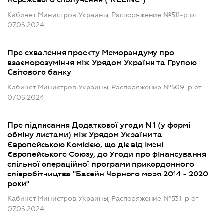
мережевого сполучення ("RELINC")"
Кабинет Министров Украины, Распоряжение №511-р от
07.06.2024
Про схвалення проекту Меморандуму про
взаєморозуміння між Урядом України та Групою
Світового банку
Кабинет Министров Украины, Распоряжение №509-р от
07.06.2024
Про підписання Додаткової угоди N 1 (у формі
обміну листами) між Урядом України та
Європейською Комісією, що діє від імені
Європейського Союзу, до Угоди про фінансування
спільної операційної програми прикордонного
співробітництва "Басейн Чорного моря 2014 - 2020
роки"
Кабинет Министров Украины, Распоряжение №531-р от
07.06.2024