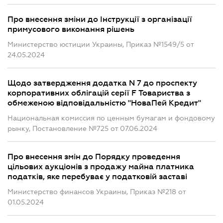
Про внесення зміни до Інструкції з організації
примусового виконання рішень
Министерство юстиции Украины, Приказ №1549/5 от
24.05.2024
Щодо затвердження додатка N 7 до проспекту
корпоративних облігацій серії F Товариства з
обмеженою відповідальністю "НоваПей Кредит"
Национальная комиссия по ценным бумагам и фондовому
рынку, Постановление №725 от 07.06.2024
Про внесення змін до Порядку проведення
цільових аукціонів з продажу майна платника
податків, яке перебуває у податковій заставі
Министерство финансов Украины, Приказ №218 от
01.05.2024