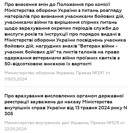
Про внесення змін до Положення про комісії
Міністерства оборони України з питань розгляду
матеріалів про визнання учасниками бойових дій,
учасниками війни та вирішення спірних питань
щодо зарахування окремих періодів служби до
вислуги років та Інструкції про порядок видачі в
Міністерстві оборони України посвідчень учасника
бойових дій, нагрудних знаків "Ветеран війни -
учасник бойових дій" та листів талонів на право
одержання ветеранами війни проїзних квитків з
50-відсотковою знижкою їх вартості
Министерство обороны Украины, Приказ №297 от
09.05.2024
Про врахування висловлених органом державної
реєстрації зауважень до наказу Міністерства
внутрішніх справ України від 13 травня 2024 року N
305
Министерство внутренних дел Украины, Приказ №329 от
22.05.2024