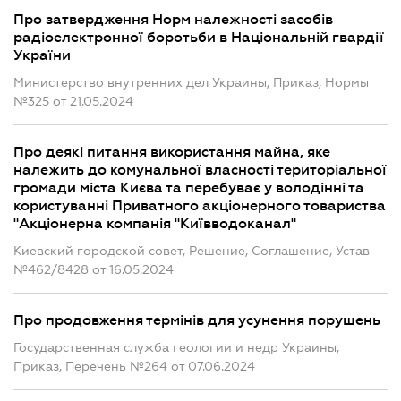
Про затвердження Норм належності засобів
радіоелектронної боротьби в Національній гвардії
України
Министерство внутренних дел Украины, Приказ, Нормы
№325 от 21.05.2024
Про деякі питання використання майна, яке
належить до комунальної власності територіальної
громади міста Києва та перебуває у володінні та
користуванні Приватного акціонерного товариства
"Акціонерна компанія "Київводоканал"
Киевский городской совет, Решение, Соглашение, Устав
№462/8428 от 16.05.2024
Про продовження термінів для усунення порушень
Государственная служба геологии и недр Украины,
Приказ, Перечень №264 от 07.06.2024