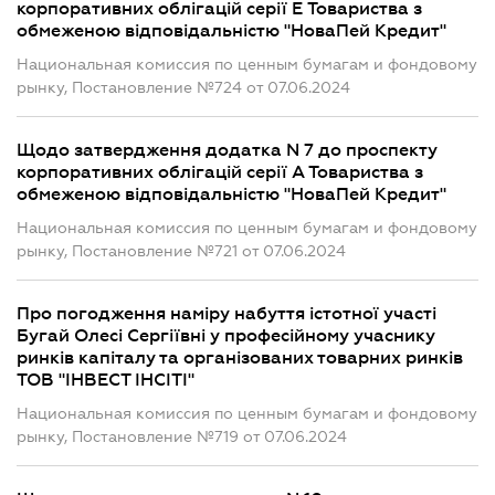
корпоративних облігацій серії E Товариства з
обмеженою відповідальністю "НоваПей Кредит"
Национальная комиссия по ценным бумагам и фондовому
рынку, Постановление №724 от 07.06.2024
Щодо затвердження додатка N 7 до проспекту
корпоративних облігацій серії А Товариства з
обмеженою відповідальністю "НоваПей Кредит"
Национальная комиссия по ценным бумагам и фондовому
рынку, Постановление №721 от 07.06.2024
Про погодження наміру набуття істотної участі
Бугай Олесі Сергіївні у професійному учаснику
ринків капіталу та організованих товарних ринків
ТОВ "ІНВЕСТ ІНСІТІ"
Национальная комиссия по ценным бумагам и фондовому
рынку, Постановление №719 от 07.06.2024