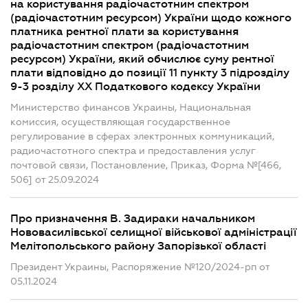
на користування радіочастотним спектром
(радіочастотним ресурсом) України щодо кожного
платника рентної плати за користування
радіочастотним спектром (радіочастотним
ресурсом) України, який обчислює суму рентної
плати відповідно до позиції 11 пункту 3 підрозділу
9-3 розділу XX Податкового кодексу України
Министерство финансов Украины, Национальная
комиссия, осуществляющая государственное
регулирование в сферах электронных коммуникаций,
радиочастотного спектра и предоставления услуг
почтовой связи, Постановление, Приказ, Форма №[466,
506] от 25.09.2024
Про призначення В. Задираки начальником
Нововасилівської селищної військової адміністрації
Мелітопольського району Запорізької області
Президент Украины, Распоряжение №120/2024-рп от
05.11.2024