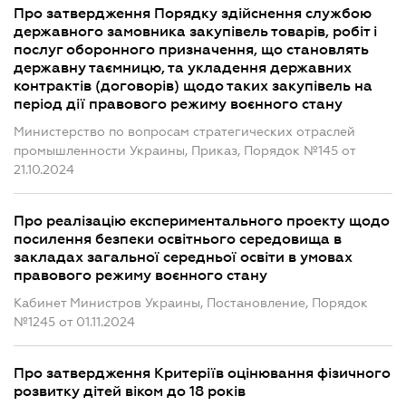
Про затвердження Порядку здійснення службою
державного замовника закупівель товарів, робіт і
послуг оборонного призначення, що становлять
державну таємницю, та укладення державних
контрактів (договорів) щодо таких закупівель на
період дії правового режиму воєнного стану
Министерство по вопросам стратегических отраслей
промышленности Украины, Приказ, Порядок №145 от
21.10.2024
Про реалізацію експериментального проекту щодо
посилення безпеки освітнього середовища в
закладах загальної середньої освіти в умовах
правового режиму воєнного стану
Кабинет Министров Украины, Постановление, Порядок
№1245 от 01.11.2024
Про затвердження Критеріїв оцінювання фізичного
розвитку дітей віком до 18 років