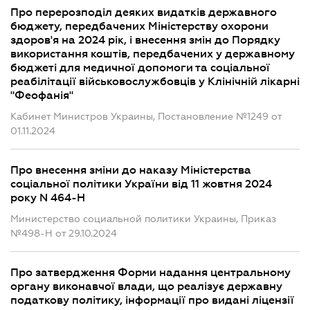
Про перерозподіл деяких видатків державного
бюджету, передбачених Міністерству охорони
здоров'я на 2024 рік, і внесення змін до Порядку
використання коштів, передбачених у державному
бюджеті для медичної допомоги та соціальної
реабілітації військовослужбовців у Клінічній лікарні
"Феофанія"
Кабинет Министров Украины, Постановление №1249 от
01.11.2024
Про внесення зміни до наказу Міністерства
соціальної політики України від 11 жовтня 2024
року N 464-Н
Министерство социальной политики Украины, Приказ
№498-Н от 29.10.2024
Про затвердження Форми надання центральному
органу виконавчої влади, що реалізує державну
податкову політику, інформації про видані ліцензії