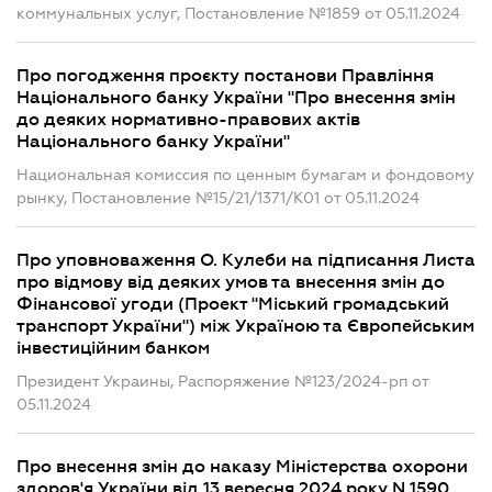
коммунальных услуг, Постановление №1859 от 05.11.2024
Про погодження проєкту постанови Правління
Національного банку України "Про внесення змін
до деяких нормативно-правових актів
Національного банку України"
Национальная комиссия по ценным бумагам и фондовому
рынку, Постановление №15/21/1371/К01 от 05.11.2024
Про уповноваження О. Кулеби на підписання Листа
про відмову від деяких умов та внесення змін до
Фінансової угоди (Проект "Міський громадський
транспорт України") між Україною та Європейським
інвестиційним банком
Президент Украины, Распоряжение №123/2024-рп от
05.11.2024
Про внесення змін до наказу Міністерства охорони
здоров'я України від 13 вересня 2024 року N 1590