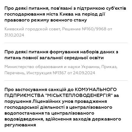
Про деякі питання, пов'язані з підтримкою суб'єктів
господарювання міста Києва на період дії
правового режиму воєнного стану
Киевский городской совет, Решение №160/9968 от
31.10.2024
Про деякі питання формування наборів даних з
питань повної загальної середньої освіти
Министерство образования и науки Украины, Приказ,
Перечень, Инструкция №1367 от 24.09.2024
Про застосування санкцій до КОМУНАЛЬНОГО
ПІДПРИЄМСТВА "МІСЬКТЕПЛОВОДЕНЕРГІЯ" за
порушення Ліцензійних умов провадження
господарської діяльності з централізованого
водопостачання та централізованого
водовідведення, здійснення заходів державного
регулювання