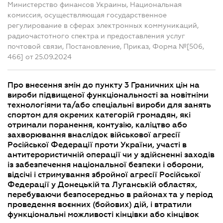
Министерство финансов Украины, Национальная
комиссия, осуществляющая государственное
регулирование в сферах электронных коммуникаций,
радиочастотного спектра и предоставления услуг
почтовой связи, Постановление, Приказ, Форма №[506,
466] от 25.09.2024
Про внесення змін до пункту 3 Граничних цін на
вироби підвищеної функціональності за новітніми
технологіями та/або спеціальні вироби для занять
спортом для окремих категорій громадян, які
отримали поранення, контузію, каліцтво або
захворювання внаслідок військової агресії
Російської Федерації проти України, участі в
антитерористичній операції чи у здійсненні заходів
із забезпечення національної безпеки і оборони,
відсічі і стримування збройної агресії Російської
Федерації у Донецькій та Луганській областях,
перебуваючи безпосередньо в районах та у період
проведення воєнних (бойових) дій, і втратили
функціональні можливості кінцівки або кінцівок