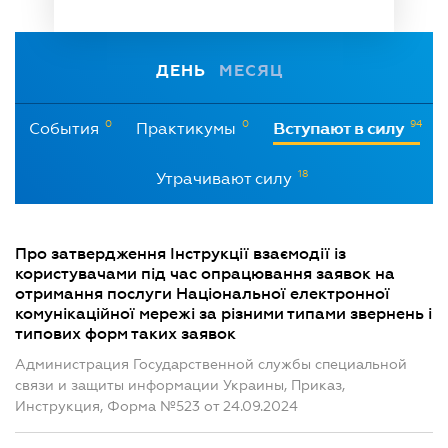
ДЕНЬ
МЕСЯЦ
0
0
94
События
Практикумы
Вступают в силу
18
Утрачивают силу
Про затвердження Інструкції взаємодії із
користувачами під час опрацювання заявок на
отримання послуги Національної електронної
комунікаційної мережі за різними типами звернень і
типових форм таких заявок
Администрация Государственной службы специальной
связи и защиты информации Украины, Приказ,
Инструкция, Форма №523 от 24.09.2024