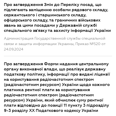
Про затвердження Змін до Переліку посад, що
підлягають заміщенню особами рядового складу,
сержантського і старшинського складу,
офіцерського складу, та граничних військових
звань за цими посадами у Державній службі
спеціального зв'язку та захисту інформації України
Администрация Государственной службы специальной
связи и защиты информации Украины, Приказ №520 от
24.09.2024
Про затвердження Форми надання центральному
органу виконавчої влади, що реалізує державну
податкову політику, інформації про видані ліцензії
на користування радіочастотним спектром
(радіочастотним ресурсом) України щодо кожного
платника рентної плати за користування
радіочастотним спектром (радіочастотним
ресурсом) України, який обчислює суму рентної
плати відповідно до позиції 11 пункту 3 підрозділу
9-3 розділу XX Податкового кодексу України