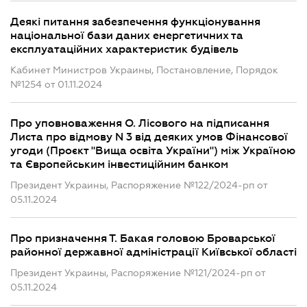
Деякі питання забезпечення функціонування
національної бази даних енергетичних та
експлуатаційних характеристик будівель
Кабинет Министров Украины, Постановление, Порядок
№1254 от 01.11.2024
Про уповноваження О. Лісового на підписання
Листа про відмову N 3 від деяких умов Фінансової
угоди (Проєкт "Вища освіта України") між Україною
та Європейським інвестиційним банком
Президент Украины, Распоряжение №122/2024-рп от
05.11.2024
Про призначення Т. Бакая головою Броварської
районної державної адміністрації Київської області
Президент Украины, Распоряжение №121/2024-рп от
05.11.2024