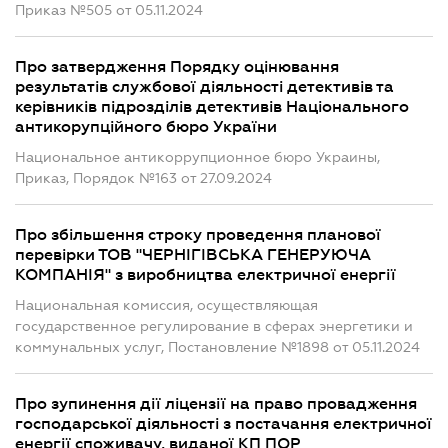
Приказ №505 от 05.11.2024
Про затвердження Порядку оцінювання
результатів службової діяльності детективів та
керівників підрозділів детективів Національного
антикорупційного бюро України
Национальное антикоррупционное бюро Украины,
Приказ, Порядок №163 от 27.09.2024
Про збільшення строку проведення планової
перевірки ТОВ "ЧЕРНІГІВСЬКА ГЕНЕРУЮЧА
КОМПАНІЯ" з виробництва електричної енергії
Национальная комиссия, осуществляющая
государственное регулирование в сферах энергетики и
коммунальных услуг, Постановление №1898 от 05.11.2024
Про зупинення дії ліцензії на право провадження
господарської діяльності з постачання електричної
енергії споживачу, виданої КП ПОР