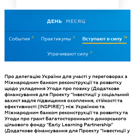
ДЕНЬ
МЕСЯЦ
0
0
38
События
Практикумы
Вступают в силу
0
Утрачивают силу
Про делегацію України для участі у переговорах з
Міжнародним банком реконструкції та розвитку
щодо укладення Угоди про позику (Додаткове
фінансування для Проекту "Інвестиції у соціальний
захист задля підвищення охоплення, стійкості та
ефективності (INSPIRE)") між Україною та
Міжнародним банком реконструкції та розвитку та
Угоди про грант Багатостороннього донорського
цільового фонду "Early Learning Partnership"
(Додаткове фінансування для Проекту "Інвестиції у