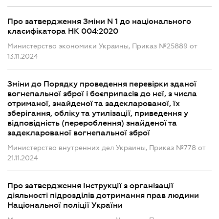
Про затвердження Зміни N 1 до національного
класифікатора НК 004:2020
Министерство экономики Украины, Приказ №25889 от
13.11.2024
Зміни до Порядку проведення перевірки зданої
вогнепальної зброї і боєприпасів до неї, з числа
отриманої, знайденої та задекларованої, їх
зберігання, обліку та утилізації, приведення у
відповідність (перероблення) знайденої та
задекларованої вогнепальної зброї
Министерство внутренних дел Украины, Приказ №778 от
21.11.2024
Про затвердження Інструкції з організації
діяльності підрозділів дотримання прав людини
Національної поліції України