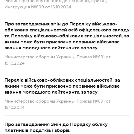
Министерство внутренних дел Украины, Приказ,
Инструкция №699 от 16.10.2024
Про затвердження змін до Переліку військово-
облікових спеціальностей осіб офіцерського складу
та Переліку військово-облікових спеціальностей, за
якими може бути присвоєно первинне військове
звання молодшого лейтенанта запасу
Министерство обороны Украины, Приказ №691 от
15.10.2024
Перелік військово-облікових спеціальностей, за
якими може бути присвоєно первинне військове
звання молодшого лейтенанта запасу
Министерство обороны Украины, Приказ №691 от
15.10.2024
Про затвердження Змін до Порядку обліку
платників податків і зборів