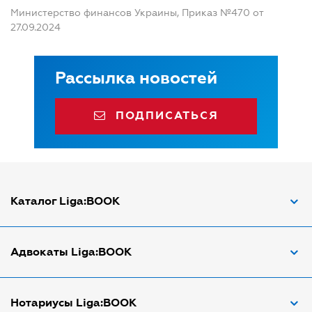
Министерство финансов Украины, Приказ №470 от
27.09.2024
Рассылка новостей
ПОДПИСАТЬСЯ
Каталог Liga:BOOK
Адвокат по ДТП
Адвокаты Liga:BOOK
Адвокат по трудовым спорам
Апостиль документов
Адвокаты в Виннице
Нотариусы Liga:BOOK
Арбитражный управляющий
Адвокаты в Днепре