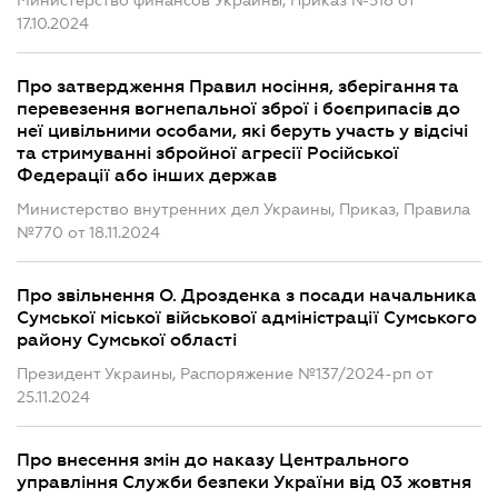
Министерство финансов Украины, Приказ №518 от
17.10.2024
Про затвердження Правил носіння, зберігання та
перевезення вогнепальної зброї і боєприпасів до
неї цивільними особами, які беруть участь у відсічі
та стримуванні збройної агресії Російської
Федерації або інших держав
Министерство внутренних дел Украины, Приказ, Правила
№770 от 18.11.2024
Про звільнення О. Дрозденка з посади начальника
Сумської міської військової адміністрації Сумського
району Сумської області
Президент Украины, Распоряжение №137/2024-рп от
25.11.2024
Про внесення змін до наказу Центрального
управління Служби безпеки України від 03 жовтня