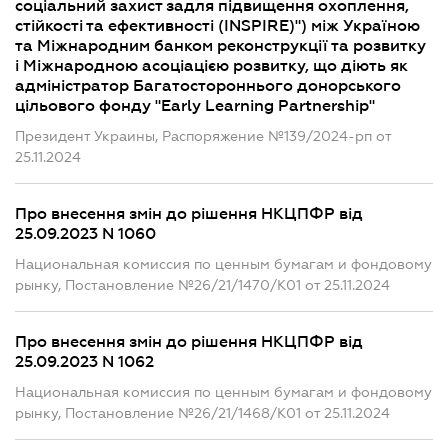
соціальний захист задля підвищення охоплення,
стійкості та ефективності (INSPIRE)") між Україною
та Міжнародним банком реконструкції та розвитку
і Міжнародною асоціацією розвитку, що діють як
адміністратор Багатостороннього донорського
цільового фонду "Early Learning Partnership"
Президент Украины, Распоряжение №139/2024-рп от
25.11.2024
Про внесення змін до рішення НКЦПФР від
25.09.2023 N 1060
Национальная комиссия по ценным бумагам и фондовому
рынку, Постановление №26/21/1470/К01 от 25.11.2024
Про внесення змін до рішення НКЦПФР від
25.09.2023 N 1062
Национальная комиссия по ценным бумагам и фондовому
рынку, Постановление №26/21/1468/К01 от 25.11.2024