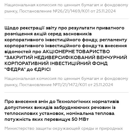
Национальная комиссия по ценным бумагам и фондовому
рынку, Постановление №26/21/1469/К01 от 25.11.2024
Щодо реєстрації звіту про результати приватного
розміщення акцій серед засновників
корпоративного інвестиційного фонду, регламенту
корпоративного інвестиційного фонду та внесення
відомостей про АКЦІОНЕРНЕ ТОВАРИСТВО
"ЗАКРИТИЙ НЕДИВЕРСИФІКОВАНИЙ ВЕНЧУРНИЙ
КОРПОРАТИВНИЙ ІНВЕСТИЦІЙНИЙ ФОНД
"ФЕДРА" до ЄДРІСІ
Национальная комиссия по ценным бумагам и фондовому
рынку, Постановление №11/21/1472/К01 от 25.11.2024
Про внесення змін до Технологічних нормативів
допустимих викидів забруднюючих речовин із
теплосилових установок, номінальна теплова
потужність яких перевищує 50 МВт
Министерство защиты окружающей среды и природных