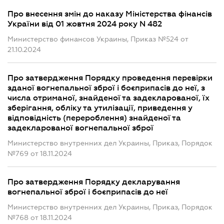
Про внесення змін до наказу Міністерства фінансів
України від 01 жовтня 2024 року N 482
Министерство финансов Украины, Приказ №524 от
21.10.2024
Про затвердження Порядку проведення перевірки
зданої вогнепальної зброї і боєприпасів до неї, з
числа отриманої, знайденої та задекларованої, їх
зберігання, обліку та утилізації, приведення у
відповідність (перероблення) знайденої та
задекларованої вогнепальної зброї
Министерство внутренних дел Украины, Приказ, Порядок
№769 от 18.11.2024
Про затвердження Порядку декларування
вогнепальної зброї і боєприпасів до неї
Министерство внутренних дел Украины, Приказ, Порядок
№768 от 18.11.2024