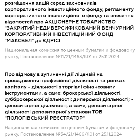
розміщення акцій серед засновників
корпоративного інвестиційного фонду, регламенту
корпоративного інвестиційного фонду та внесення
відомостей про АКЦІОНЕРНЕ ТОВАРИСТВО
"ЗАКРИТИЙ НЕДИВЕРСИФІКОВАНИЙ ВЕНЧУРНИЙ
КОРПОРАТИВНИЙ ІНВЕСТИЦІЙНИЙ ФОНД
"МАКСВЕЛ" до ЄДРІСІ
Национальная комиссия по ценным бумагам и фондовому
рынку, Постановление №11/21/1463/К01 от 25.11.2024
Про відмову в зупиненні дії ліцензій на
провадження професійної діяльності на ринках
капіталу - діяльності з торгівлі фінансовими
інструментами, а саме: брокерської діяльності,
субброкерської діяльності; дилерської діяльності; -
депозитарної діяльності, а саме, депозитарної
діяльності депозитарної установи ТОВ
"ПОЛОГІВСЬКИЙ РЕЄСТРАТОР"
Национальная комиссия по ценным бумагам и фондовому
рынку, Постановление №34/21/1466/К01 от 25.11.2024