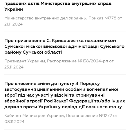
правових актів Міністерства внутрішніх справ
України
Министерство внутренних дел Украины, Приказ №778 от
21.11.2024
Про призначення С. Кривошеєнка начальником
Сумської міської військової адміністрації Сумського
району Сумської області
Президент Украины, Распоряжение №138/2024-рп от
25.11.2024
Про внесення зміни до пункту 4 Порядку
застосування цивільними особами вогнепальної
зброї під час участі у відсічі та стримуванні
збройної агресії Російської Федерації та/або інших
держав проти України у період дії воєнного стану
Кабинет Министров Украины, Постановление №1272 от
08.11.2024