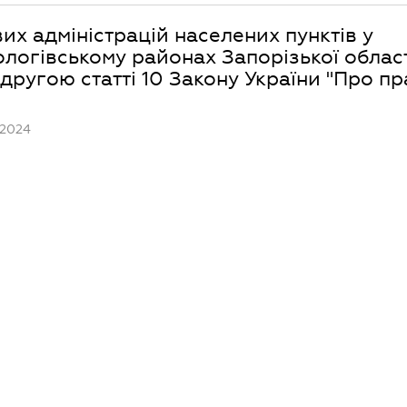
их адміністрацій населених пунктів у
ологівському районах Запорізької облас
ругою статті 10 Закону України "Про п
.2024