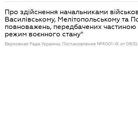
Про здійснення начальниками військов
Василівському, Мелітопольському та П
повноважень, передбачених частиною д
режим воєнного стану"
Верховная Рада Украины, Постановление №4001-IX от 08.10