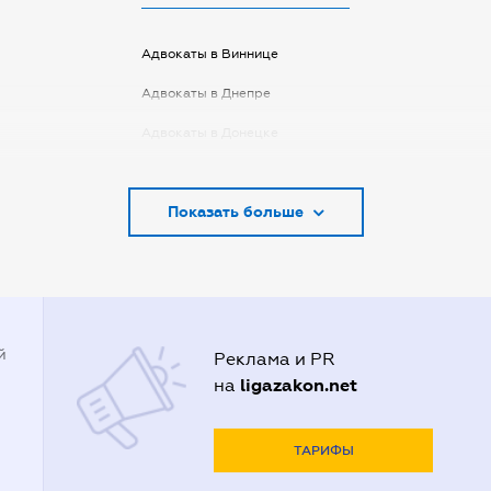
Адвокаты в Виннице
Адвокаты в Днепре
Адвокаты в Донецке
Адвокаты в Запорожье
Показать больше
Адвокаты в Киеве
Адвокаты в Кривом Роге
Адвокаты в Луцке
Адвокаты в Одессе
й
Реклама и PR
Адвокаты в Полтаве
ligazakon.net
на
Адвокаты в Харькове
Адвокаты во Львове
ТАРИФЫ