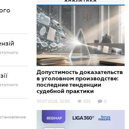
АНАЛИТИКА
ого
нзій
стотного
Допустимость доказательств
зії
в уголовном производстве:
последние тенденции
стотного
судебной практики
30.07.2026, 10:30
335
0
остановление