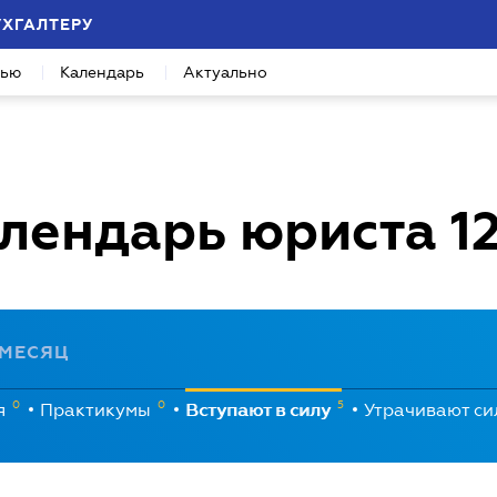
УХГАЛТЕРУ
вью
Календарь
Актуально
лендарь юриста
1
МЕСЯЦ
0
0
5
я
Практикумы
Вступают в силу
Утрачивают с