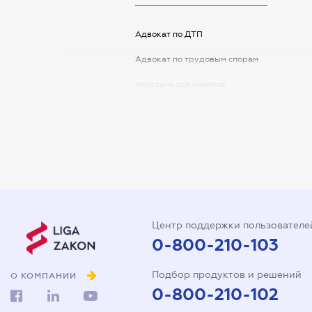
Адвокат по ДТП
Адвокат по трудовым спорам
Апостиль документов
Арбитражный управляющий
Аудитор
Виписка з ЕДР
Государственная регистрация
Дарственная на квартиру
Центр поддержки пользователе
Доверенность на автомобиль
0-800-210-103
Доверенность на
Подбор продуктов и решений
представление интересов в
О КОМПАНИИ
суде
0-800-210-102